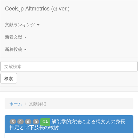
Ceek.jp Altmetrics (α ver.)
文献ランキング
新着文献
新着投稿
検索
ホーム
文献詳細
解剖学的方法による縄文人の身長
5
0
0
0
OA
推定と比下肢長の検討