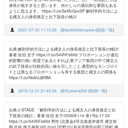
身長が低すぎると思います。何かしらの遺伝的な要因もある
ように思えます。 https://t.co/SsXfcQocSP 解剖学的方法によ
る縄文人の身長推定と比下肢長の検討
2021-07-30 11:10:29
@dyufufokanupow
(
投稿一覧
)
出典:解剖学的方法による縄文人の身長推定と比下肢長の検討/
著者:佐伯 史子 https://t.co/54VhFe6tId プロポーションが遺伝
的影響の強い形質であるとすれば,東アジア集団の中で縄文人
の比下肢長が比較的高い値を示したこと,典型的なモンゴロイ
ドとは異なるプロポーションを有する集団と縄文人の関係を
https://t.co/NobUJjKfBA
2019-12-31 21:43:39
@3Loicera200
(
投稿一覧
)
出典:J-STAGE 「解剖学的方法による縄文人の身長推定と比
下肢長の検討」著者:佐伯 史子/2006年114 巻1号p.17-33
https://t.co/54VhFe6tId 男性 [北黄金4号北海道伊達市 縄文前
期 壮年 復元身長165.2cm] [宮野101号岩手県気仙郡三陸町 縄