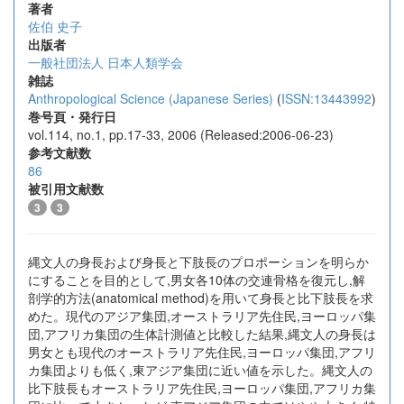
著者
佐伯 史子
出版者
一般社団法人 日本人類学会
雑誌
Anthropological Science (Japanese Series)
(
ISSN:13443992
)
巻号頁・発行日
vol.114, no.1, pp.17-33, 2006 (Released:2006-06-23)
参考文献数
86
被引用文献数
3
3
縄文人の身長および身長と下肢長のプロポーションを明らか
にすることを目的として,男女各10体の交連骨格を復元し,解
剖学的方法(anatomical method)を用いて身長と比下肢長を求
めた。現代のアジア集団,オーストラリア先住民,ヨーロッパ集
団,アフリカ集団の生体計測値と比較した結果,縄文人の身長は
男女とも現代のオーストラリア先住民,ヨーロッパ集団,アフリ
カ集団よりも低く,東アジア集団に近い値を示した。縄文人の
比下肢長もオーストラリア先住民,ヨーロッパ集団,アフリカ集