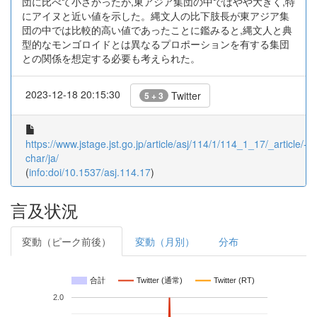
団に比べて小さかったが,東アジア集団の中ではやや大きく,特
にアイヌと近い値を示した。縄文人の比下肢長が東アジア集
団の中では比較的高い値であったことに鑑みると,縄文人と典
型的なモンゴロイドとは異なるプロポーションを有する集団
との関係を想定する必要も考えられた。
2023-12-18 20:15:30
Twitter
5 + 3
https://www.jstage.jst.go.jp/article/asj/114/1/114_1_17/_article/-
char/ja/
(
info:doi/10.1537/asj.114.17
)
言及状況
変動（ピーク前後）
変動（月別）
分布
合計
Twitter (通常)
Twitter (RT)
2.0