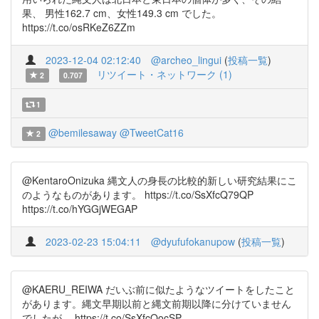
果、 男性162.7 cm、女性149.3 cm でした。
https://t.co/osRKeZ6ZZm
2023-12-04 02:12:40
@archeo_lingui
(
投稿一覧
)
リツイート・ネットワーク (1)
2
0.707
1
@bemilesaway
@TweetCat16
2
@KentaroOnizuka 縄文人の身長の比較的新しい研究結果にこ
のようなものがあります。 https://t.co/SsXfcQ79QP
https://t.co/hYGGjWEGAP
2023-02-23 15:04:11
@dyufufokanupow
(
投稿一覧
)
@KAERU_REIWA だいぶ前に似たようなツイートをしたこと
があります。縄文早期以前と縄文前期以降に分けていません
でしたが。 https://t.co/SsXfcQocSP