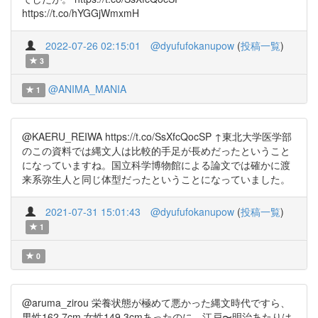
https://t.co/hYGGjWmxmH
2022-07-26 02:15:01
@dyufufokanupow
(
投稿一覧
)
3
@ANIMA_MANIA
1
@KAERU_REIWA https://t.co/SsXfcQocSP ↑東北大学医学部
のこの資料では縄文人は比較的手足が長めだったということ
になっていますね。国立科学博物館による論文では確かに渡
来系弥生人と同じ体型だったということになっていました。
2021-07-31 15:01:43
@dyufufokanupow
(
投稿一覧
)
1
0
@aruma_zirou 栄養状態が極めて悪かった縄文時代ですら、
男性162.7cm 女性149.3cmあったのに、江戸〜明治あたりは