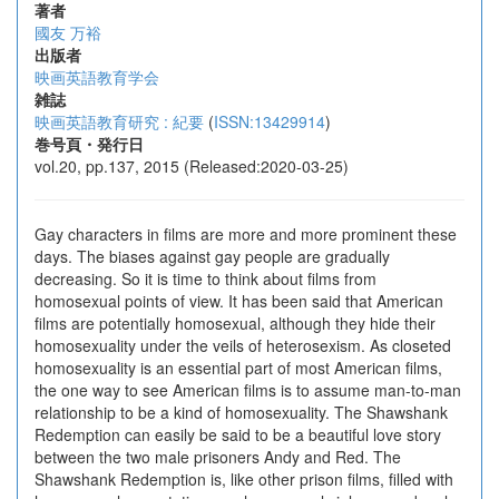
著者
國友 万裕
出版者
映画英語教育学会
雑誌
映画英語教育研究 : 紀要
(
ISSN:13429914
)
巻号頁・発行日
vol.20, pp.137, 2015 (Released:2020-03-25)
Gay characters in films are more and more prominent these
days. The biases against gay people are gradually
decreasing. So it is time to think about films from
homosexual points of view. It has been said that American
films are potentially homosexual, although they hide their
homosexuality under the veils of heterosexism. As closeted
homosexuality is an essential part of most American films,
the one way to see American films is to assume man-to-man
relationship to be a kind of homosexuality. The Shawshank
Redemption can easily be said to be a beautiful love story
between the two male prisoners Andy and Red. The
Shawshank Redemption is, like other prison films, filled with