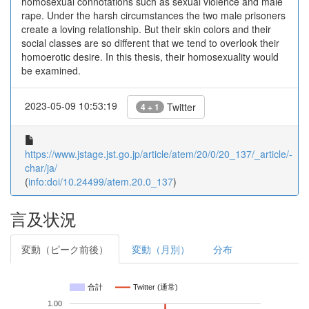
homosexual connotations such as sexual violence and male
rape. Under the harsh circumstances the two male prisoners
create a loving relationship. But their skin colors and their
social classes are so different that we tend to overlook their
homoerotic desire. In this thesis, their homosexuality would
be examined.
2023-05-09 10:53:19
Twitter
4 + 1
https://www.jstage.jst.go.jp/article/atem/20/0/20_137/_article/-
char/ja/
(
info:doi/10.24499/atem.20.0_137
)
言及状況
変動（ピーク前後）
変動（月別）
分布
合計
Twitter (通常)
1.00