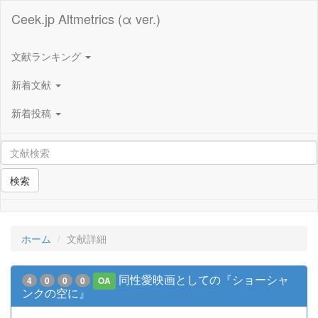
Ceek.jp Altmetrics (α ver.)
文献ランキング
新着文献
新着投稿
検索
ホーム
文献詳細
同性愛映画としての『ショーシャ
4
0
0
0
OA
ンクの空に』