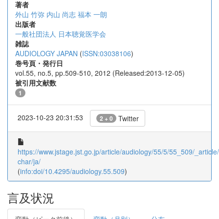
著者
外山 竹弥
内山 尚志
福本 一朗
出版者
一般社団法人 日本聴覚医学会
雑誌
AUDIOLOGY JAPAN
(
ISSN:03038106
)
巻号頁・発行日
vol.55, no.5, pp.509-510, 2012 (Released:2013-12-05)
被引用文献数
1
2023-10-23 20:31:53
Twitter
2 + 0
https://www.jstage.jst.go.jp/article/audiology/55/5/55_509/_article/
char/ja/
(
info:doi/10.4295/audiology.55.509
)
言及状況