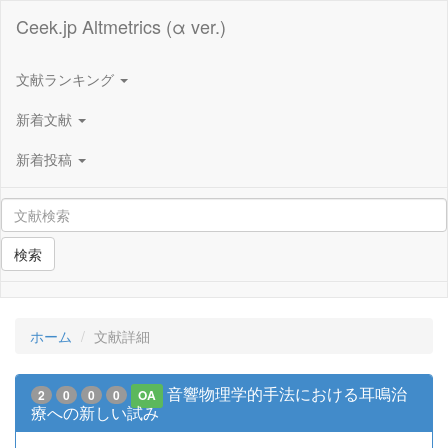
Ceek.jp Altmetrics (α ver.)
文献ランキング
新着文献
新着投稿
検索
ホーム
文献詳細
音響物理学的手法における耳鳴治
2
0
0
0
OA
療への新しい試み