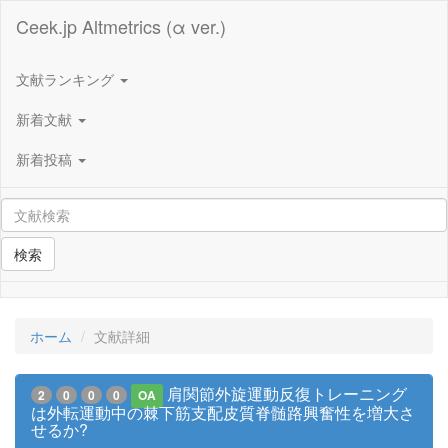
Ceek.jp Altmetrics (α ver.)
文献ランキング
新着文献
新着投稿
検索
ホーム
文献詳細
肩関節外旋運動反復トレーニング
2
0
0
0
OA
は外転運動中の棘下筋支配皮質脊髄路興奮性を増大さ
せるか?