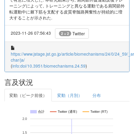
ーニングによって, トレーニングと異なる運動である肩関節外
転運動中に棘下筋を支配する皮質脊髄路興奮性が持続的に増
大することが示された.
2023-11-26 07:56:43
Twitter
2 + 2
https://www.jstage.jst.go.jp/article/biomechanisms/24/0/24_59/_art
char/ja/
(
info:doi/10.3951/biomechanisms.24.59
)
言及状況
変動（ピーク前後）
変動（月別）
分布
合計
Twitter (通常)
Twitter (RT)
2.0
1.5