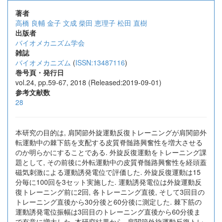
著者
高橋 良輔
金子 文成
柴田 恵理子
松田 直樹
出版者
バイオメカニズム学会
雑誌
バイオメカニズム
(
ISSN:13487116
)
巻号頁・発行日
vol.24, pp.59-67, 2018 (Released:2019-09-01)
参考文献数
28
本研究の目的は, 肩関節外旋運動反復トレーニングが肩関節外
転運動中の棘下筋を支配する皮質脊髄路興奮性を増大させる
のか明らかにすることである. 外旋反復運動をトレーニング課
題として, その前後に外転運動中の皮質脊髄路興奮性を経頭蓋
磁気刺激による運動誘発電位で評価した. 外旋反復運動は15
分毎に100回を3セット実施した. 運動誘発電位は外旋運動反
復トレーニング前に2回, 各トレーニング直後, そして3回目の
トレーニング直後から30分後と60分後に測定した. 棘下筋の
運動誘発電位振幅は3回目のトレーニング直後から60分後ま
で有意に増大した. 本研究結果から, 肩関節外旋運動反復トレ