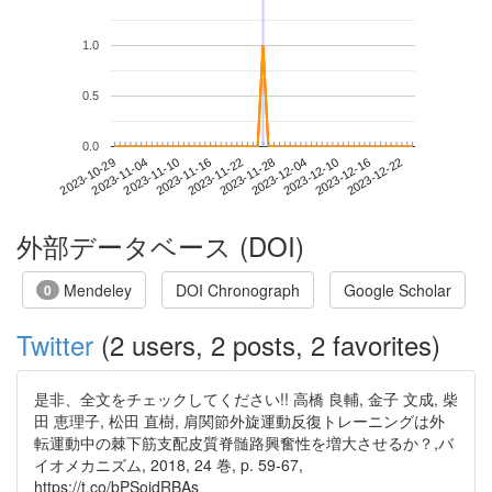
1.0
0.5
0.0
2023-12-16
2023-10-29
2023-11-16
2023-12-04
2023-12-22
2023-11-04
2023-11-22
2023-12-10
2023-11-10
2023-11-28
外部データベース (DOI)
Mendeley
DOI Chronograph
Google Scholar
0
Twitter
(2 users, 2 posts, 2 favorites)
是非、全文をチェックしてください!! 高橋 良輔, 金子 文成, 柴
田 恵理子, 松田 直樹, 肩関節外旋運動反復トレーニングは外
転運動中の棘下筋支配皮質脊髄路興奮性を増大させるか？,バ
イオメカニズム, 2018, 24 巻, p. 59-67,
https://t.co/bPSoidRBAs