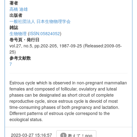
著者
高橋 迪雄
出版者
一般社団法人 日本生物物理学会
雑誌
生物物理
(
ISSN:05824052
)
巻号頁・発行日
vol.27, no.5, pp.202-205, 1987-09-25 (Released:2009-05-
25)
参考文献数
7
Estrous cycle which is observed in non-pregnant mammalian
females and composed of follicular, ovulatory and luteal
phases can be designated as short circuit of complete
reproductive cycle, since estrous cycle is devoid of most
time-consuming phases of both pregnancy and lactation.
Different patterns of estrous cycle correspond to the
ecological status.
2023-03-27 15:16:57
教えて！goo
1