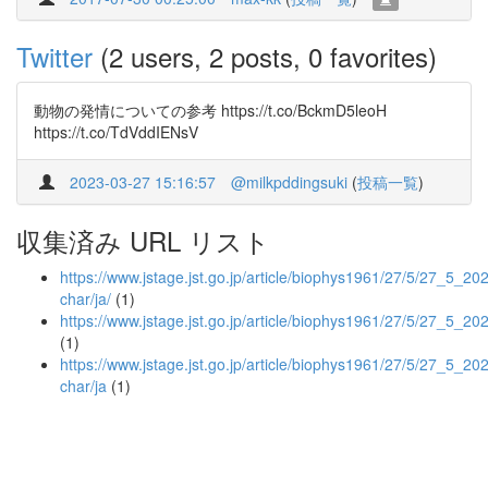
Twitter
(2 users, 2 posts, 0 favorites)
動物の発情についての参考 https://t.co/BckmD5leoH
https://t.co/TdVddIENsV
2023-03-27 15:16:57
@milkpddingsuki
(
投稿一覧
)
収集済み URL リスト
https://www.jstage.jst.go.jp/article/biophys1961/27/5/27_5_202/
char/ja/
(1)
https://www.jstage.jst.go.jp/article/biophys1961/27/5/27_5_20
(1)
https://www.jstage.jst.go.jp/article/biophys1961/27/5/27_5_202
char/ja
(1)