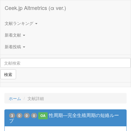
Ceek.jp Altmetrics (α ver.)
文献ランキング
新着文献
新着投稿
検索
ホーム
文献詳細
性周期―完全生殖周期の短絡ルー
3
0
0
0
OA
プ