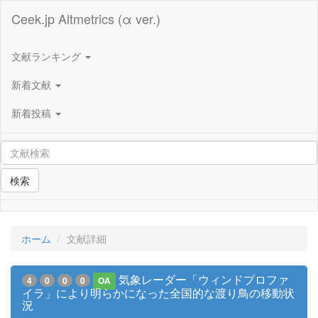
Ceek.jp Altmetrics (α ver.)
文献ランキング
新着文献
新着投稿
検索
ホーム
文献詳細
気象レーダー「ウィンドプロファ
4
0
0
0
OA
イラ」により明らかになった全国的な渡り鳥の移動状
況