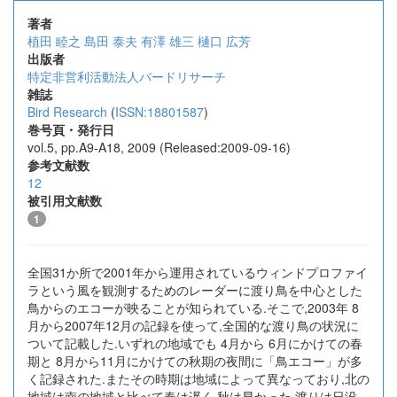
著者
植田 睦之
島田 泰夫
有澤 雄三
樋口 広芳
出版者
特定非営利活動法人バードリサーチ
雑誌
Bird Research
(
ISSN:18801587
)
巻号頁・発行日
vol.5, pp.A9-A18, 2009 (Released:2009-09-16)
参考文献数
12
被引用文献数
1
全国31か所で2001年から運用されているウィンドプロファイ
ラという風を観測するためのレーダーに渡り鳥を中心とした
鳥からのエコーが映ることが知られている.そこで,2003年 8
月から2007年12月の記録を使って,全国的な渡り鳥の状況に
ついて記載した.いずれの地域でも 4月から 6月にかけての春
期と 8月から11月にかけての秋期の夜間に「鳥エコー」が多
く記録された.またその時期は地域によって異なっており,北の
地域は南の地域と比べて春は遅く,秋は早かった.渡りは日没