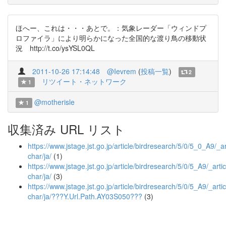
ほへー、これは・・・あとで。：気象レーダー「ウィンドプ
ロファイラ」により明らかになった全国的な渡り鳥の移動状
況 http://t.co/ysYSL0QL
2011-10-26 17:14:48
@Ievrem
(
投稿一覧
)
2
リツイート・ネットワーク
1
@motherisle
1
収集済み URL リスト
https://www.jstage.jst.go.jp/article/birdresearch/5/0/5_0_A9/_art
char/ja/
(1)
https://www.jstage.jst.go.jp/article/birdresearch/5/0/5_A9/_artic
char/ja/
(3)
https://www.jstage.jst.go.jp/article/birdresearch/5/0/5_A9/_artic
char/ja/???Y.Url.Path.AY03S050???
(3)