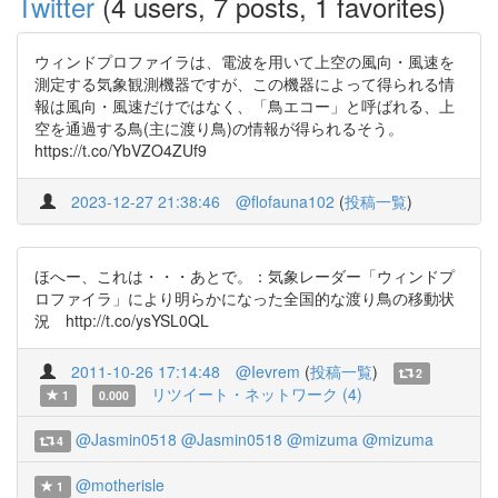
Twitter
(4 users, 7 posts, 1 favorites)
ウィンドプロファイラは、電波を用いて上空の風向・風速を
測定する気象観測機器ですが、この機器によって得られる情
報は風向・風速だけではなく、「鳥エコー」と呼ばれる、上
空を通過する鳥(主に渡り鳥)の情報が得られるそう。
https://t.co/YbVZO4ZUf9
2023-12-27 21:38:46
@flofauna102
(
投稿一覧
)
ほへー、これは・・・あとで。：気象レーダー「ウィンドプ
ロファイラ」により明らかになった全国的な渡り鳥の移動状
況 http://t.co/ysYSL0QL
2011-10-26 17:14:48
@Ievrem
(
投稿一覧
)
2
リツイート・ネットワーク (4)
1
0.000
@Jasmin0518
@Jasmin0518
@mizuma
@mizuma
4
@motherisle
1