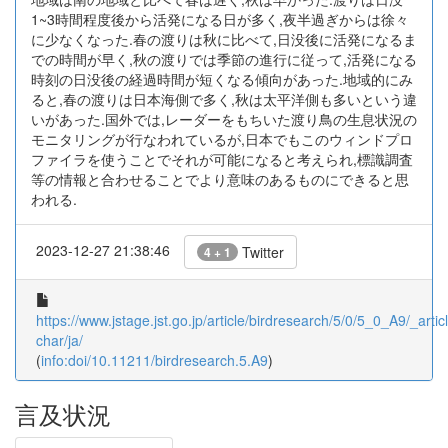
1~3時間程度後から活発になる日が多く,夜半過ぎからは徐々
に少なくなった.春の渡りは秋に比べて,日没後に活発になるま
での時間が早く,秋の渡りでは季節の進行に従って,活発になる
時刻の日没後の経過時間が短くなる傾向があった.地域的にみ
ると,春の渡りは日本海側で多く,秋は太平洋側も多いという違
いがあった.国外では,レーダーをもちいた渡り鳥の生息状況の
モニタリングが行なわれているが,日本でもこのウィンドプロ
ファイラを使うことでそれが可能になると考えられ,標識調査
等の情報と合わせることでより意味のあるものにできると思
われる.
2023-12-27 21:38:46
Twitter
4 + 1
https://www.jstage.jst.go.jp/article/birdresearch/5/0/5_0_A9/_articl
char/ja/
(
info:doi/10.11211/birdresearch.5.A9
)
言及状況