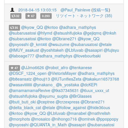
2018-04-15 13:03:15
@Paul_Painleve
(
投稿一覧
)
リツイート・ネットワーク (35)
32
67
0.293
@kyow_QQ
@kntoo
@adhara_mathphys
35
@subarusatosi
@hfymd
@atsushifujioka
@gejiqmq
@tnksh
@subarusatosi
@kntoo
@Dbrane271
@kyow_QQ
@pvyosshi
@_kmt46
@wsuzume
@subarusatosi
@etale
@IMUY_asakust
@yoshitakeh
@Lbfuvab
@sasapiri
@fujisyu
@laboage777
@adhara_mathphys
@lovebourbaki
@JJmo6626
@robot_afro
@tenkanese
47
@DSCF_1224_open
@VietorisMayer
@adhara_mathphys
@b8eansatz
@houji13
@IUTunifiesZeta
@takakun16573768
@wasaviiiiiiiii
@ynakano_
@k_yositaka
@dcKEPi
@amamamamaRevive
@tks37345631
@6uux_uxxx_ut
@atsushifujioka
@ayumu_sugita
@BrGlasses
@buti_buti_oki
@ceptree
@crzexpress
@Dbrane271
@delta_black_cat
@etale
@follow_against
@hide36ous
@kntoo
@kyow_QQ
@Lbfuvab
@manabel
@mathrelish
@morphots
@mosaico
@nihongo716
@ominek
@ppoppopy
@pvyosshi
@QUANTA_in_Math
@sasapiri
@subarusatosi