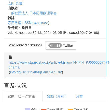
広田 良吾
出版者
一般社団法人 日本応用数理学会
雑誌
応用数理
(
ISSN:24321982
)
巻号頁・発行日
vol.14, no.1, pp.62-66, 2004-03-25 (Released:2017-04-08)
2023-06-13 13:09:29
Twitter
44 + 83
https://www.jstage.jst.go.jp/article/bjsiam/14/1/14_KJ00003574716
char/ja/
(
info:doi/10.11540/bjsiam.14.1_62
)
言及状況
変動（ピーク前後）
変動（月別）
分布
合計
Twitter (通常)
Twitter (RT)