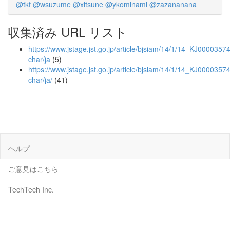
@tkf
@wsuzume
@xitsune
@ykominami
@zazananana
収集済み URL リスト
https://www.jstage.jst.go.jp/article/bjsiam/14/1/14_KJ00003574
char/ja
(5)
https://www.jstage.jst.go.jp/article/bjsiam/14/1/14_KJ00003574
char/ja/
(41)
ヘルプ
ご意見はこちら
TechTech Inc.