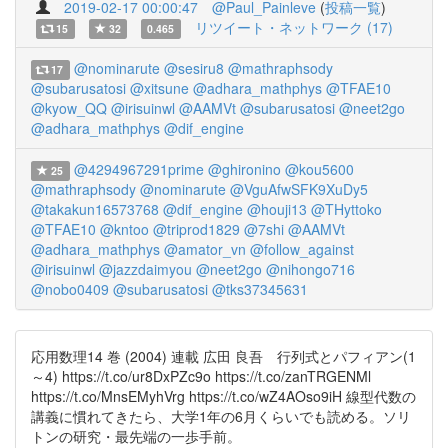
2019-02-17 00:00:47
@Paul_Painleve
(
投稿一覧
)
リツイート・ネットワーク (17)
15
32
0.465
@nominarute
@sesiru8
@mathraphsody
17
@subarusatosi
@xitsune
@adhara_mathphys
@TFAE10
@kyow_QQ
@irisuinwl
@AAMVt
@subarusatosi
@neet2go
@adhara_mathphys
@dif_engine
@4294967291prime
@ghironino
@kou5600
25
@mathraphsody
@nominarute
@VguAfwSFK9XuDy5
@takakun16573768
@dif_engine
@houji13
@THyttoko
@TFAE10
@kntoo
@triprod1829
@7shi
@AAMVt
@adhara_mathphys
@amator_vn
@follow_against
@irisuinwl
@jazzdaimyou
@neet2go
@nihongo716
@nobo0409
@subarusatosi
@tks37345631
応用数理14 巻 (2004) 連載 広田 良吾 行列式とパフィアン(1
～4) https://t.co/ur8DxPZc9o https://t.co/zanTRGENMl
https://t.co/MnsEMyhVrg https://t.co/wZ4AOso9iH 線型代数の
講義に慣れてきたら、大学1年の6月くらいでも読める。ソリ
トンの研究・最先端の一歩手前。