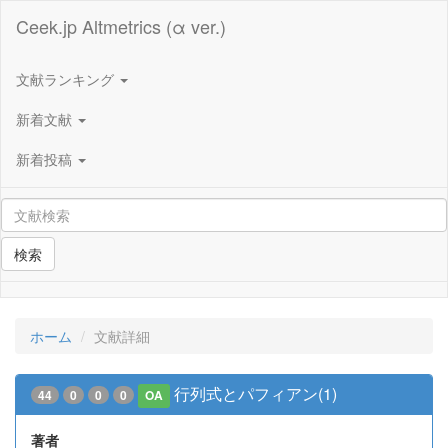
Ceek.jp Altmetrics (α ver.)
文献ランキング
新着文献
新着投稿
検索
ホーム
文献詳細
行列式とパフィアン(1)
44
0
0
0
OA
著者