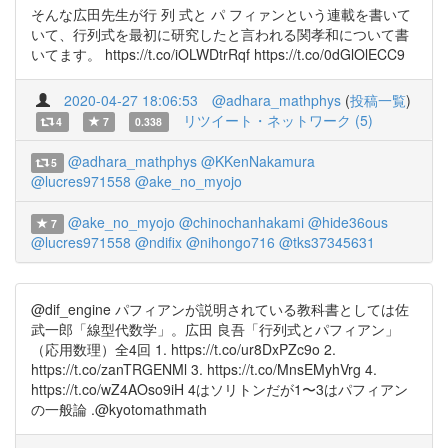
そんな広田先生が行 列 式と パ フィァンという連載を書いて
いて、行列式を最初に研究したと言われる関孝和について書
いてます。 https://t.co/iOLWDtrRqf https://t.co/0dGlOlECC9
2020-04-27 18:06:53
@adhara_mathphys
(
投稿一覧
)
リツイート・ネットワーク (5)
4
7
0.338
@adhara_mathphys
@KKenNakamura
5
@lucres971558
@ake_no_myojo
@ake_no_myojo
@chinochanhakami
@hide36ous
7
@lucres971558
@ndifix
@nihongo716
@tks37345631
@dif_engine パフィアンが説明されている教科書としては佐
武一郎「線型代数学」。広田 良吾「行列式とパフィアン」
（応用数理）全4回 1. https://t.co/ur8DxPZc9o 2.
https://t.co/zanTRGENMl 3. https://t.co/MnsEMyhVrg 4.
https://t.co/wZ4AOso9iH 4はソリトンだが1〜3はパフィアン
の一般論 .@kyotomathmath