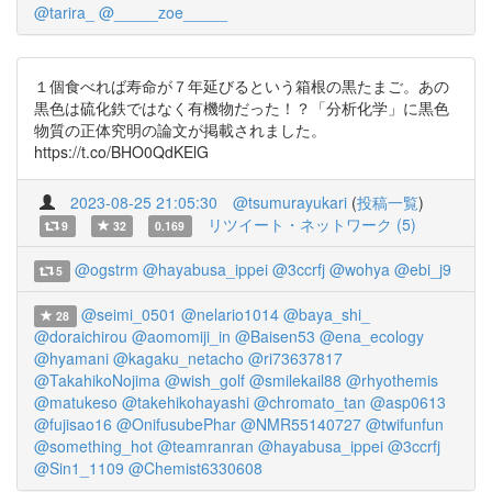
@tarira_
@_____zoe_____
１個食べれば寿命が７年延びるという箱根の黒たまご。あの
黒色は硫化鉄ではなく有機物だった！？「分析化学」に黒色
物質の正体究明の論文が掲載されました。
https://t.co/BHO0QdKElG
2023-08-25 21:05:30
@tsumurayukari
(
投稿一覧
)
リツイート・ネットワーク (5)
9
32
0.169
@ogstrm
@hayabusa_ippei
@3ccrfj
@wohya
@ebi_j9
5
@seimi_0501
@nelario1014
@baya_shi_
28
@doraichirou
@aomomiji_in
@Baisen53
@ena_ecology
@hyamani
@kagaku_netacho
@ri73637817
@TakahikoNojima
@wish_golf
@smilekail88
@rhyothemis
@matukeso
@takehikohayashi
@chromato_tan
@asp0613
@fujisao16
@OnifusubePhar
@NMR55140727
@twifunfun
@something_hot
@teamranran
@hayabusa_ippei
@3ccrfj
@Sin1_1109
@Chemist6330608