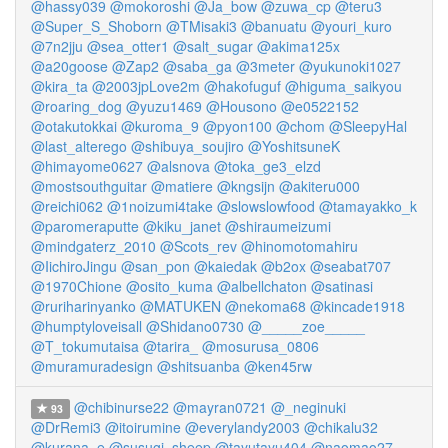
@hassy039
@mokoroshi
@Ja_bow
@zuwa_cp
@teru3
@Super_S_Shoborn
@TMisaki3
@banuatu
@youri_kuro
@7n2jju
@sea_otter1
@salt_sugar
@akima125x
@a20goose
@Zap2
@saba_ga
@3meter
@yukunoki1027
@kira_ta
@2003jpLove2m
@hakofuguf
@higuma_saikyou
@roaring_dog
@yuzu1469
@Housono
@e0522152
@otakutokkai
@kuroma_9
@pyon100
@chom
@SleepyHal
@last_alterego
@shibuya_soujiro
@YoshitsuneK
@himayome0627
@alsnova
@toka_ge3_elzd
@mostsouthguitar
@matiere
@kngsijn
@akiteru000
@reichi062
@1noizumi4take
@slowslowfood
@tamayakko_k
@paromeraputte
@kiku_janet
@shiraumeizumi
@mindgaterz_2010
@Scots_rev
@hinomotomahiru
@IichiroJingu
@san_pon
@kaiedak
@b2ox
@seabat707
@1970Chione
@osito_kuma
@albellchaton
@satinasi
@ruriharinyanko
@MATUKEN
@nekoma68
@kincade1918
@humptyloveisall
@Shidano0730
@_____zoe_____
@T_tokumutaisa
@tarira_
@mosurusa_0806
@muramuradesign
@shitsuanba
@ken45rw
@chibinurse22
@mayran0721
@_neginuki
93
@DrRemi3
@itoirumine
@everylandy2003
@chikalu32
@kurana_e
@susugi_sheep
@tayutayu404
@naomao27