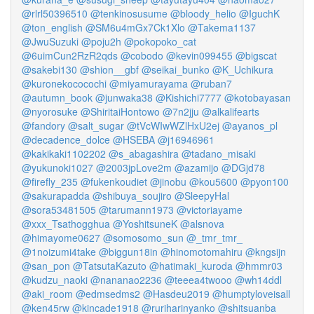
@rlrl50396510
@tenkinosusume
@bloody_helio
@IguchK
@ton_english
@SM6u4mGx7Ck1Xlo
@Takema1137
@JwuSuzuki
@poju2h
@pokopoko_cat
@6uimCun2RzR2qds
@cobodo
@kevin099455
@bigscat
@sakebi130
@shion__gbf
@seikai_bunko
@K_Uchikura
@kuronekococochi
@miyamurayama
@ruban7
@autumn_book
@junwaka38
@Kishichi7777
@kotobayasan
@nyorosuke
@ShiritaiHontowo
@7n2jju
@alkalifearts
@fandory
@salt_sugar
@tVcWIwWZlHxU2ej
@ayanos_pl
@decadence_dolce
@HSEBA
@j16946961
@kakikaki1102202
@s_abagashira
@tadano_misaki
@yukunoki1027
@2003jpLove2m
@azamijo
@DGjd78
@firefly_235
@fukenkoudiet
@jinobu
@kou5600
@pyon100
@sakurapadda
@shibuya_soujiro
@SleepyHal
@sora53481505
@tarumann1973
@victoriayame
@xxx_Tsathogghua
@YoshitsuneK
@alsnova
@himayome0627
@somosomo_sun
@_tmr_tmr_
@1noizumi4take
@biggun18in
@hinomotomahiru
@kngsijn
@san_pon
@TatsutaKazuto
@hatimaki_kuroda
@hmmr03
@kudzu_naoki
@nananao2236
@teeea4twooo
@wh14ddl
@aki_room
@edmsedms2
@Hasdeu2019
@humptyloveisall
@ken45rw
@kincade1918
@ruriharinyanko
@shitsuanba