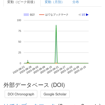
変動（ピーク前後）
変動（月別）
分布
合計
はてなブックマーク
1/2
100
75
50
25
*
*
0
2023-10-09
2023-08-22
2023-09-09
2023-09-27
2023-10-15
2023-08-28
2023-09-15
2023-10-03
2023-09-03
2023-09-21
外部データベース (DOI)
DOI Chronograph
Google Scholar