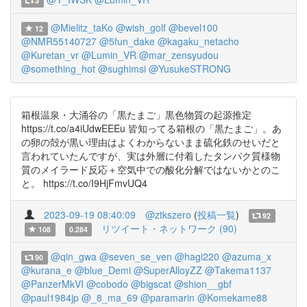
3
@Mielitz_taKo
@wish_golf
@bevel100
12
@NMR55140727
@5fun_dake
@kagaku_netacho
@Kuretan_vr
@Lumin_VR
@mar_zensyudou
@something_hot
@sughimsi
@YusukeSTRONG
箱根温泉・大涌谷の「黒たまご」黒色物質の起源推定
https://t.co/a4iUdwEEEu 皆知ってる箱根の「黒たまご」。あ
の卵の殻が黒い理由はよくわからないまま硫化鉄のせいだと
言われていたんですが、実は外層に付着したタンパク質様物
質のメイラード反応＋空気中での酸化分解ではないかとのこ
と。 https://t.co/I9HjFmvUQ4
2023-09-19 08:40:09
@ztkszero
(
投稿一覧
)
92
リツイート・ネットワーク (90)
108
0.284
@qin_gwa
@seven_se_ven
@hagi220
@azuma_x
90
@kurana_e
@blue_Demi
@SuperAlloyZZ
@Takema1137
@PanzerMkVI
@cobodo
@bigscat
@shion__gbf
@paul1984jp
@_8_ma_69
@paramarin
@Komekame88