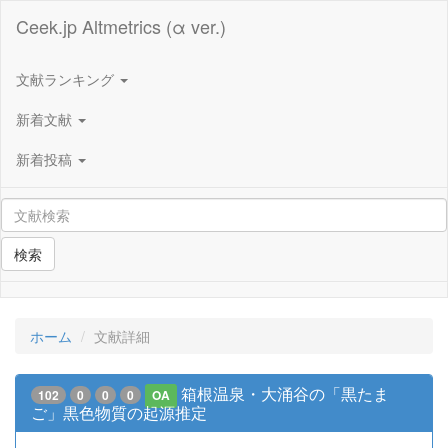
Ceek.jp Altmetrics (α ver.)
文献ランキング
新着文献
新着投稿
検索
ホーム
文献詳細
箱根温泉・大涌谷の「黒たま
102
0
0
0
OA
ご」黒色物質の起源推定