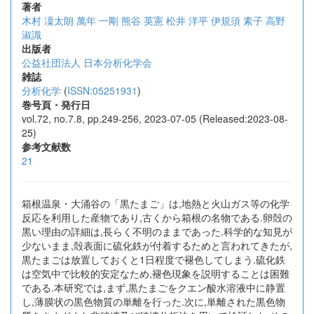
著者
木村 凜太朗
萬年 一剛
熊谷 英憲
松井 洋平
伊規須 素子
高野
淑識
出版者
公益社団法人 日本分析化学会
雑誌
分析化学
(
ISSN:05251931
)
巻号頁・発行日
vol.72, no.7.8, pp.249-256, 2023-07-05 (Released:2023-08-
25)
参考文献数
21
箱根温泉・大涌谷の「黒たまご」は,地熱と火山ガス等の化学
反応を利用した産物であり,古くから箱根の名物である.卵殻の
黒い理由の詳細は,長らく不明のままであった.科学的な知見が
少ないまま,殻表面に硫化鉄が付着するためと言われてきたが,
黒たまごは放置しておくと1日程度で褪色してしまう.硫化鉄
は空気中で比較的安定なため,褪色現象を説明することは困難
である.本研究では,まず,黒たまごをクエン酸水溶液中に静置
し,薄膜状の黒色物質の単離を行った.次に,単離された黒色物