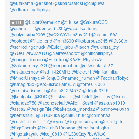
@yutakama
@enshot
@subarusatosi
@chiguwa
@adhara_mathphys
@LicjarXeymelloz
@t_k_se
@SakuraQCD
111
@ashna___
@democri123
@yasuhiko_tomo
@aoiyotsuba2008
@aQXWWtefh3pvD5J
@cumm1592
@gotoggt
@little_end
@nm3600
@koburouze845
@Dy66th
@schrodingerfuck
@Euler_kabu
@isocrt
@yukihisa_zty
@YUKI_AKAMATU
@NeilWAshcroft
@chinchillaphys
@dongri_dorobo
@Furietra
@KAZE_PhysicsArt
@Sakume_rry_GG
@menponchan
@miwotukusi137
@risktakernow
@sd_1420MHz
@blckrvr1
@imikaimika
@MinorUsmiya
@KonjuC
@namae_human
@TacchanTokyo
@KatagiriSo
@Ko56icNqPamKJvl
@torres_0002
@de_hikarisenshi
@Vesta81224577
@drlight0715
@jkdaigaku
@KDD
@__skys__
@shishirii
@su_my
@tsmer
@xiangze750
@abcnosekai
@Alien_Soshi
@asakuso1919
@asca2
@AssignFile
@bakebake_monda2
@bathtowel0913
@bertisnanu
@BTsukuba
@chikurinJP
@chimonaa
@cosh2_sinh2__1
@csyou
@dogenesuisyou
@errorightn
@ExpCosmic
@fox_aki310ooooo
@fractional_qhe
@higotakayuki
@ice_0810
@iL33dQxyPbyWKo6