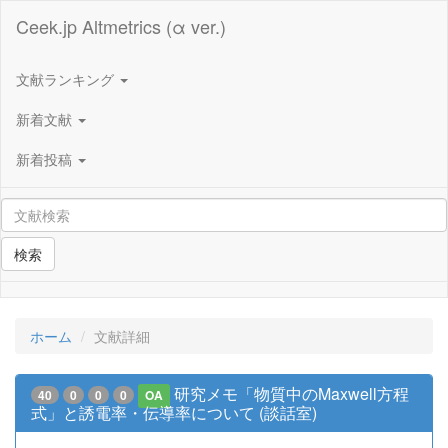
Ceek.jp Altmetrics (α ver.)
文献ランキング
新着文献
新着投稿
検索
ホーム
文献詳細
研究メモ「物質中のMaxwell方程
40
0
0
0
OA
式」と誘電率・伝導率について (談話室)