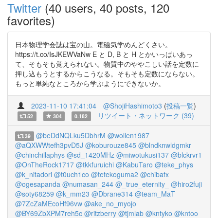
Twitter
(40 users, 40 posts, 120
favorites)
日本物理学会誌は宝の山。電磁気学めんどくさい。
https://t.co/IsJKEWVaNw E と D, B と H とかいっぱいあっ
て、そもそも覚えられない。物質中のややこしい話を定数に
押し込もうとするからこうなる。そもそも定数にならない。
もっと単純なところから学ぶようにできないか。
2023-11-10 17:41:04
@ShojiHashimoto3
(
投稿一覧
)
リツイート・ネットワーク (39)
52
304
0.182
@beDdNQLku5DbhrM
@wollen1987
39
@aQXWWtefh3pvD5J
@koburouze845
@blndknwldgmkr
@chinchillaphys
@sd_1420MHz
@miwotukusi137
@blckrvr1
@OnTheRock1717
@tkkfuruichi
@KabuTaro
@teke_phys
@k_nitadori
@t0uch1co
@tetekoguma2
@chibafx
@ogesapanda
@numasan_244
@_true_eternity_
@hiro2fuji
@soty68259
@k_mm23
@Dbrane314
@team_MaT
@7ZcZaMEcoHf96vw
@ake_no_myojo
@BY69ZbXPM7reh5c
@ritzberry
@tjmlab
@kntyko
@kntoo