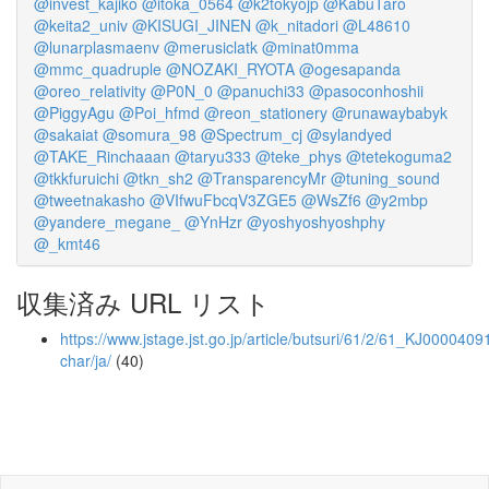
@invest_kajiko
@itoka_0564
@k2tokyojp
@KabuTaro
@keita2_univ
@KISUGI_JINEN
@k_nitadori
@L48610
@lunarplasmaenv
@merusiclatk
@minat0mma
@mmc_quadruple
@NOZAKI_RYOTA
@ogesapanda
@oreo_relativity
@P0N_0
@panuchi33
@pasoconhoshii
@PiggyAgu
@Poi_hfmd
@reon_stationery
@runawaybabyk
@sakaiat
@somura_98
@Spectrum_cj
@sylandyed
@TAKE_Rinchaaan
@taryu333
@teke_phys
@tetekoguma2
@tkkfuruichi
@tkn_sh2
@TransparencyMr
@tuning_sound
@tweetnakasho
@VIfwuFbcqV3ZGE5
@WsZf6
@y2mbp
@yandere_megane_
@YnHzr
@yoshyoshyoshphy
@_kmt46
収集済み URL リスト
https://www.jstage.jst.go.jp/article/butsuri/61/2/61_KJ00004091
char/ja/
(40)