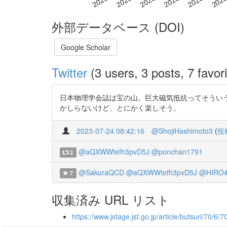
外部データベース (DOI)
Google Scholar
Twitter
(3 users, 3 posts, 7 favori
日本物理学会誌は宝の山。巨大磁気抵抗ってそういうことだ
かしらないけど、とにかく楽しそう。
2023-07-24 08:42:16
@ShojiHashimoto3
(
投
@aQXWWtefh3pvD5J
@ponchan1791
2
@SakuraQCD
@aQXWWtefh3pvD5J
@HIRO4
7
収集済み URL リスト
https://www.jstage.jst.go.jp/article/butsuri/70/6