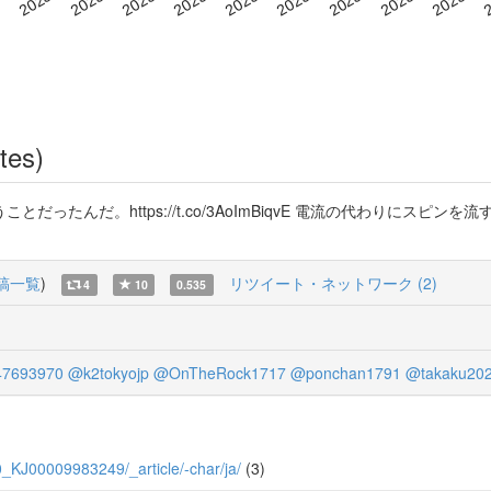
tes)
ったんだ。https://t.co/3AoImBiqvE 電流の代わりにス
稿一覧
)
リツイート・ネットワーク (2)
4
10
0.535
7693970
@k2tokyojp
@OnTheRock1717
@ponchan1791
@takaku20
/70_KJ00009983249/_article/-char/ja/
(3)