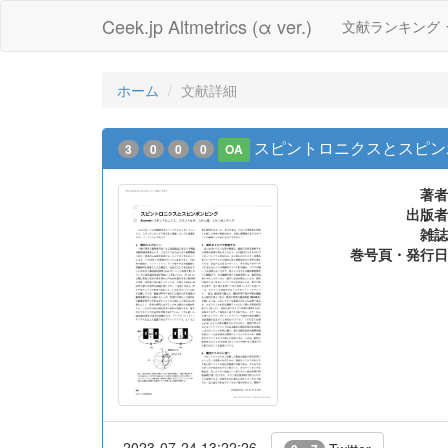
Ceek.jp Altmetrics (α ver.)
文献ランキング
ホーム
文献詳細
スピントロニクスとスピン
3
0
0
0
OA
著者
出版者
雑誌
巻号頁・発行日
2023-07-24 13:22:26