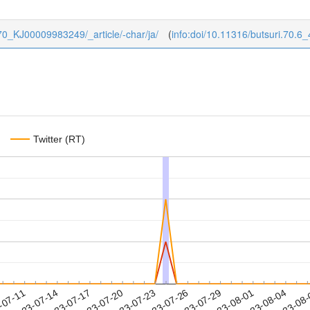
/6/70_KJ00009983249/_article/-char/ja/
(
info:doi/10.11316/butsuri.70.6
Twitter (RT)
2023-08-01
2023-08-04
2023-08
-07-11
2
2023-07-14
2023-07-17
2023-07-20
2023-07-23
2023-07-26
2023-07-29