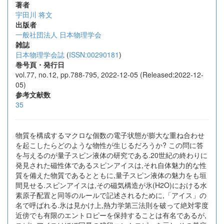
著者
宇田川 将文
出版者
一般社団法人 日本物理学会
雑誌
日本物理学会誌
(
ISSN:00290181
)
巻号頁・発行日
vol.77, no.12, pp.788-795, 2022-12-05 (Released:2022-12-
05)
参考文献数
35
物質を構成するマクロな個数の電子状態が膨大な重ね合わせ
を起こしたらどのような物性が生じるだろうか? この問に答
を与えるのが量子スピン液体の研究である.20世紀の終わりに
発見された磁性体であるスピンアイスは,それ自体魅力的な性
質を備えた物質であるとともに,量子スピン液体の魅力をも垣
間見せる.スピンアイスは,その磁気構造が氷(H2O)における水
素原子配置と同等のルールで記述されるために,「アイス」の
名で呼ばれる.氷は見かけ上,熱力学第三法則を破って絶対零度
近傍でも有限のエントロピーを保持することは有名であるが,