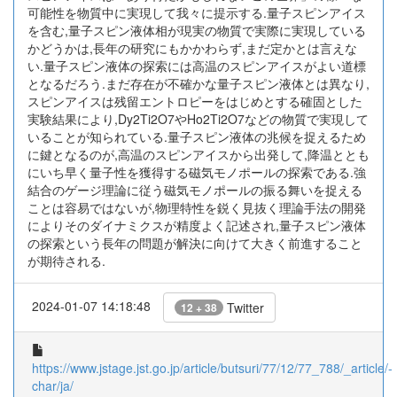
可能性を物質中に実現して我々に提示する.量子スピンアイス
を含む,量子スピン液体相が現実の物質で実際に実現している
かどうかは,長年の研究にもかかわらず,まだ定かとは言えな
い.量子スピン液体の探索には高温のスピンアイスがよい道標
となるだろう.まだ存在が不確かな量子スピン液体とは異なり,
スピンアイスは残留エントロピーをはじめとする確固とした
実験結果により,Dy2Ti2O7やHo2Ti2O7などの物質で実現して
いることが知られている.量子スピン液体の兆候を捉えるため
に鍵となるのが,高温のスピンアイスから出発して,降温ととも
にいち早く量子性を獲得する磁気モノポールの探索である.強
結合のゲージ理論に従う磁気モノポールの振る舞いを捉える
ことは容易ではないが,物理特性を鋭く見抜く理論手法の開発
によりそのダイナミクスが精度よく記述され,量子スピン液体
の探索という長年の問題が解決に向けて大きく前進すること
が期待される.
2024-01-07 14:18:48
Twitter
12 + 38
https://www.jstage.jst.go.jp/article/butsuri/77/12/77_788/_article/-
char/ja/