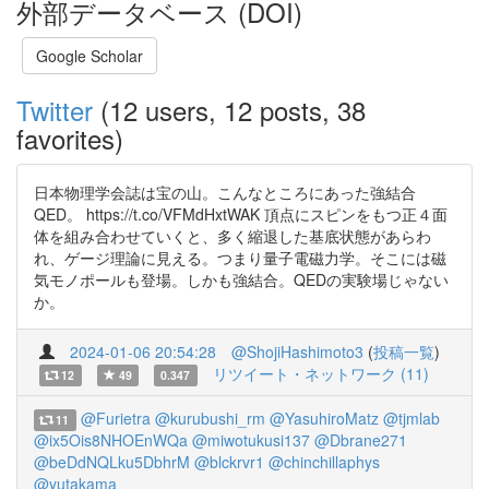
外部データベース (DOI)
Google Scholar
Twitter
(12 users, 12 posts, 38
favorites)
日本物理学会誌は宝の山。こんなところにあった強結合
QED。 https://t.co/VFMdHxtWAK 頂点にスピンをもつ正４面
体を組み合わせていくと、多く縮退した基底状態があらわ
れ、ゲージ理論に見える。つまり量子電磁力学。そこには磁
気モノポールも登場。しかも強結合。QEDの実験場じゃない
か。
2024-01-06 20:54:28
@ShojiHashimoto3
(
投稿一覧
)
リツイート・ネットワーク (11)
12
49
0.347
@Furietra
@kurubushi_rm
@YasuhiroMatz
@tjmlab
11
@ix5Ois8NHOEnWQa
@miwotukusi137
@Dbrane271
@beDdNQLku5DbhrM
@blckrvr1
@chinchillaphys
@yutakama