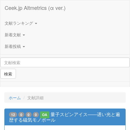
Ceek.jp Altmetrics (α ver.)
文献ランキング
新着文献
新着投稿
検索
ホーム
文献詳細
量子スピンアイス――遅い光と遍
12
0
0
0
OA
歴する磁気モノポール