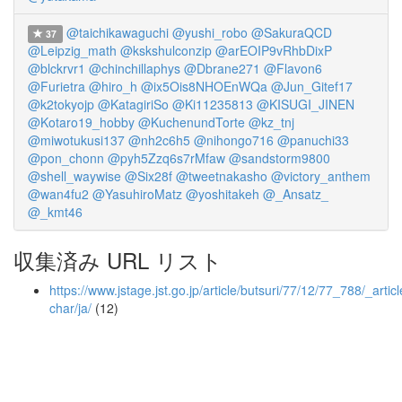
@taichikawaguchi
@yushi_robo
@SakuraQCD
37
@Leipzig_math
@kskshulconzip
@arEOIP9vRhbDixP
@blckrvr1
@chinchillaphys
@Dbrane271
@Flavon6
@Furietra
@hiro_h
@ix5Ois8NHOEnWQa
@Jun_Gitef17
@k2tokyojp
@KatagiriSo
@Ki11235813
@KISUGI_JINEN
@Kotaro19_hobby
@KuchenundTorte
@kz_tnj
@miwotukusi137
@nh2c6h5
@nihongo716
@panuchi33
@pon_chonn
@pyh5Zzq6s7rMfaw
@sandstorm9800
@shell_waywise
@Six28f
@tweetnakasho
@victory_anthem
@wan4fu2
@YasuhiroMatz
@yoshitakeh
@_Ansatz_
@_kmt46
収集済み URL リスト
https://www.jstage.jst.go.jp/article/butsuri/77/12/77_788/_articl
char/ja/
(12)