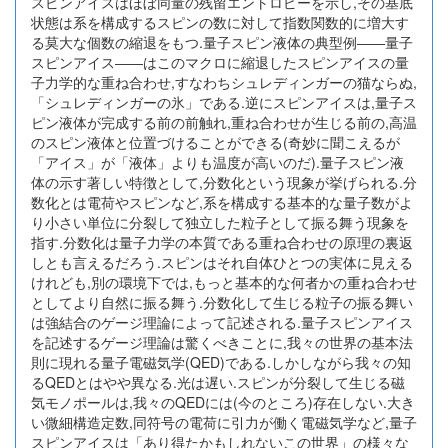
スピンアイスはほぼ同量の残留エントロピーを示し,その基底
状態は系を構成するスピンの数に対して指数関数的に増大す
る莫大な個数の縮退をもつ.量子スピン液体の典型例――量子
スピンアイス――はこのマクロに縮退したスピンアイスの量
子力学的な重ね合わせ,すなわちシュレディンガーの猫ならぬ,
「シュレディンガーの氷」である.逆にスピンアイスは,量子ス
ピン液体が完成する前の前触れ,重ね合わせが生じる前の,高温
のスピン液体と位置づけることができる(奇妙に聞こえるが
「アイス」が「液体」よりも温度が高いのだ).量子スピン液
体の示す著しい特徴として,分数化という現象が挙げられる.分
数化とは電荷やスピンなど,系を構成する基本的な量子数がよ
り小さい単位に分裂して独立した粒子として振る舞う現象を
指す.分数化は量子力学の本質である重ね合わせの原理の裏返
しとも言えるだろう.スピンはそれ自体ひとつの実体に見える
けれども,別の環境下では,もっと基本的な何者かの重ね合わせ
としてより自然に振る舞う.分数化して生じる粒子の振る舞い
は強結合のゲージ理論によって記述される.量子スピンアイス
を記述するゲージ理論は驚くべきことに,我々の世界の基本法
則に現れる量子電磁気学(QED)である.しかしながら我々の知
るQEDとはやや異なる.光は遅い.スピンが分裂して生じる磁
気モノポールは,我々のQEDには(今のところ)存在しない.大き
い微細構造定数,同符号の電荷に引力が働く電磁気学など,量子
スピンアイスは「あり得たかもしれないこの世界」の様々な