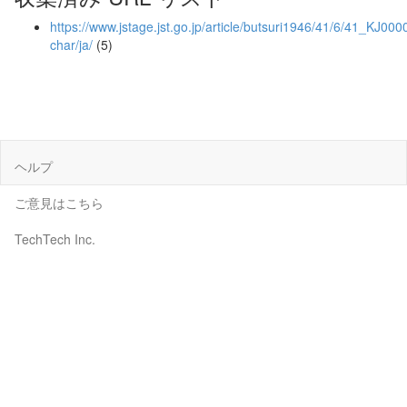
https://www.jstage.jst.go.jp/article/butsuri1946/41/6/41_KJ000
char/ja/
(5)
ヘルプ
ご意見はこちら
TechTech Inc.