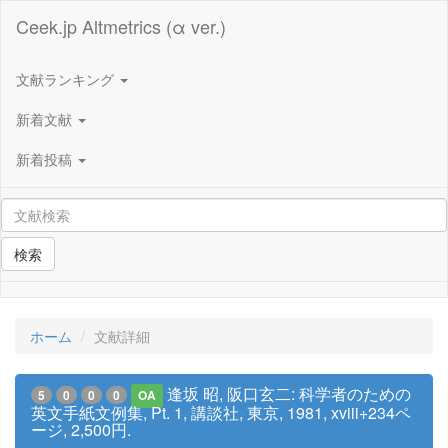
Ceek.jp Altmetrics (α ver.)
文献ランキング
新着文献
新着投稿
検索
ホーム
文献詳細
逢坂 昭, 阪口玄二: 科学者のための
5
0
0
0
OA
英文手紙文例集, Pt. 1, 講談社, 東京, 1981, xviii+234ペ
ージ, 2,500円.