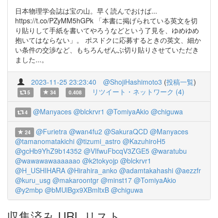
日本物理学会誌は宝の山。早く読んでおけば...
https://t.co/PZyMM5hGPk 「本書に掲げられている英文を切
り貼りして手紙を書いてやろうなどという了見を、ゆめゆめ
抱いてはならない」。 ポスドクに応募するときの英文、細か
い条件の交渉など、もちろんぜんぶ切り貼りさせていただき
ました...。
2023-11-25 23:23:40
@ShojiHashimoto3
(
投稿一覧
)
リツイート・ネットワーク (4)
5
34
0.408
@Manyaces
@blckrvr1
@TomiyaAkio
@chiguwa
4
@Furietra
@wan4fu2
@SakuraQCD
@Manyaces
24
@tamanomatakichi
@tizumi_astro
@KazuhiroH5
@gcHb9YhZ9b14352
@VIfwuFbcqV3ZGE5
@waratubu
@wawawawaaaaaao
@k2tokyojp
@blckrvr1
@H_USHIHARA
@Hirahira_anko
@adamtakahashi
@aezzfr
@kuru_usg
@makaroontgr
@minst17
@TomiyaAkio
@y2mbp
@bMUlBgx9XBmltxB
@chiguwa
収集済み URL リスト