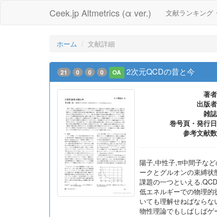
Ceek.jp Altmetrics (α ver.)
文献ランキング
ホーム
文献詳細
2次元QCDの昔と今
21
0
0
0
OA
著者
出版者
雑誌
巻号頁・発行日
参考文献数
陽子,中性子,π中間子な
ークとグルオンの束縛状
課題の一つといえる.Q
低エネルギーでの物理的
いても理解せねばならな
物性理論でもしばしばゲ