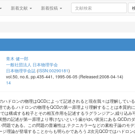
新着文献
新着投稿
青木 健一郎
一般社団法人 日本物理学会
日本物理学会誌
(
ISSN:00290181
)
vol.50, no.6, pp.435-441, 1995-06-05 (Released:2008-04-14)
14
どのハドロンの物理はQCDによって記述されると現在我々は理解している
態である.ハドロンの物理をQCDの第一原理より理解することは本質的
CDでは構成する粒子とその相互作用を記述するラグランジアン,繰り込み
状態の記述が第一原理より導けないという歯がゆい状況にある.QCDの
い問題である。この問題の普遍性は,テクニカラーなどの素粒子論のモデ
ージ理論が登場することからも明らかであろう.2次元QCDではハドロン