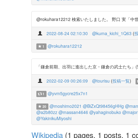
@rokuhara12212 検索いたしました。 野口 実「中世前期
2022-08-24 02:10:30
@kuma_kichi_1Q63
(
@rokuhara12212
1
「鎌倉前期、出羽に進出した京・鎌倉の武士たち」(野口実) htt
2022-02-09 00:26:09
@tourisu
(
投稿一覧
)
@yvm5gycre25x7n1
1
@moshimo2021
@BiZxQt98456gHHg
@mam
20
@a2b80zz
@massan4646
@yahaginobuko
@major
@YakinikuMiyoshi
Wikipedia
(1 pages, 1 posts, 1 co