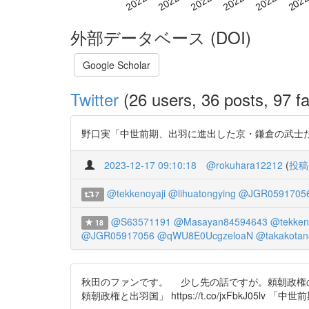
外部データベース (DOI)
Google Scholar
Twitter
(26 users, 36 posts, 97 fa
野口実「中世前期、出羽に進出した京・鎌倉の武士たち」（『中世
2023-12-17 09:10:18
@rokuhara12212
(
投稿
@tekkenoyaji
@lihuatongying
@JGR0591705
7
@S63571191
@Masayan84594643
@tekken
18
@JGR05917056
@qWU8E0UcgzeloaN
@takakotan
秋田のファンです。 少し先の話ですが。頼朝政権の
頼朝政権と出羽国」 https://t.co/jxFbkJ05lv 「中世前