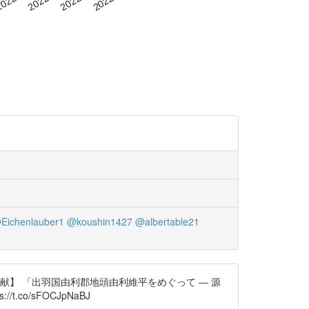
Eichenlauber1
@koushin1427
@albertable21
】 「出羽国由利郡地頭由利維平をめぐって ― 源
/t.co/sFOCJpNaBJ