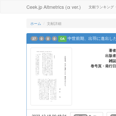
Ceek.jp Altmetrics (α ver.)
文献ランキング
ホーム
文献詳細
中世前期、出羽に進出し
27
0
0
0
OA
著者
出版者
雑誌
巻号頁・発行日
2023-12-18 06:48:24