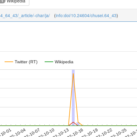
Wikipedia
+ 1
64_64_43/_article/-char/ja/
(
info:doi/10.24604/chusei.64_43
)
Twitter (RT)
Wikipedia
2022-10-22
2022-10-25
2022-10
-10-01
2
2022-10-04
2022-10-07
2022-10-10
2022-10-13
2022-10-16
2022-10-19