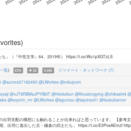
vorites)
文学』64、2019年） https://t.co/Wu1pXGTzLS
一覧
)
リツイート・ネットワーク (7)
8
22
0.356
6
@aurora37182493
@LWorkes
@rokujooin
oyaji
@vJT8RBMaJPYtBdT
@hitokobun
@lihuatongying
@chibashi4
@
aka
@koyorin_mr
@LWorkes
@aguroou
@aquirax01
@tsukubamon
出羽支配の構想にも触れることが出来ればと思っています。 【参考文献
期、出羽に進出した京・鎌倉の武士たち」 https://t.co/E3PvaAEmzf https:/