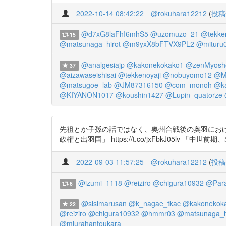
2022-10-14 08:42:22
@rokuhara12212
(
投稿
@d7xG8laFhI6mhS5
@uzomuzo_21
@tekken
15
@matsunaga_hirot
@m9yxX8bFTVX9PL2
@mituru
@analgesiajp
@kakonekokako1
@zenMyosho
37
@aizawaseishisai
@tekkenoyaji
@nobuyomo12
@Mi
@matsugoe_lab
@JM87316150
@com_monoh
@k
@KIYANON1017
@koushin1427
@Lupin_quatorze
先祖とか子孫の話ではなく、奥州合戦後の奥羽におけ
政権と出羽国」 https://t.co/jxFbkJ05lv 「中世前
2022-09-03 11:57:25
@rokuhara12212
(
投稿
@izumi_1118
@reiziro
@chigura10932
@Paral
6
@sisimarusan
@k_nagae_tkac
@kakonekok
22
@reiziro
@chigura10932
@hmmr03
@matsunaga_h
@miurahantoukara