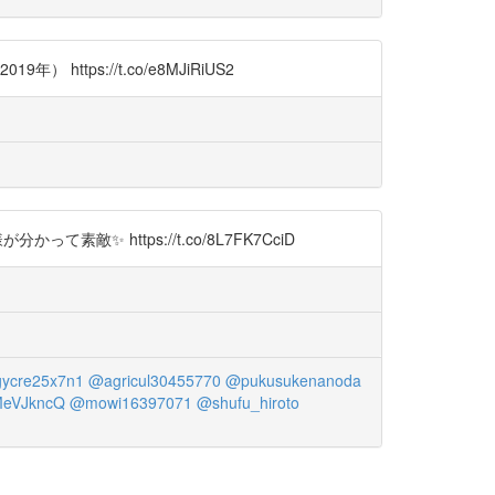
ttps://t.co/e8MJiRiUS2
素敵✨ https://t.co/8L7FK7CciD
ycre25x7n1
@agricul30455770
@pukusukenanoda
eVJkncQ
@mowi16397071
@shufu_hiroto