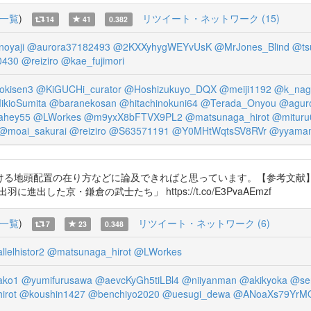
一覧
)
リツイート・ネットワーク (15)
14
41
0.382
oyaji
@aurora37182493
@2KXXyhygWEYvUsK
@MrJones_Blind
@ts
0430
@reiziro
@kae_fujimori
kisen3
@KiGUCHi_curator
@Hoshizukuyo_DQX
@meiji1192
@k_nag
kioSumita
@baranekosan
@hitachinokuni64
@Terada_Onyou
@agur
ahey55
@LWorkes
@m9yxX8bFTVX9PL2
@matsunaga_hirot
@mituru
@moai_sakurai
@reiziro
@S63571191
@Y0MHtWqtsSV8RVr
@yyamam
る地頭配置の在り方などに論及できればと思っています。【参考文献】 
期、出羽に進出した京・鎌倉の武士たち」 https://t.co/E3PvaAEmzf
一覧
)
リツイート・ネットワーク (6)
7
23
0.348
lelhistor2
@matsunaga_hirot
@LWorkes
ako1
@yumifurusawa
@aevcKyGh5tiLBl4
@niiyanman
@akikyoka
@se
irot
@koushin1427
@benchiyo2020
@uesugi_dewa
@ANoaXs79YrM