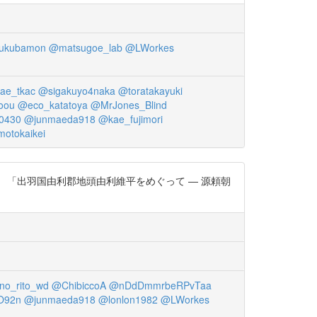
ukubamon
@matsugoe_lab
@LWorkes
ae_tkac
@sigakuyo4naka
@toratakayuki
oou
@eco_katatoya
@MrJones_Blind
0430
@junmaeda918
@kae_fujimori
otokaikei
「出羽国由利郡地頭由利維平をめぐって ― 源頼朝
no_rito_wd
@ChibiccoA
@nDdDmmrbeRPvTaa
O92n
@junmaeda918
@lonlon1982
@LWorkes