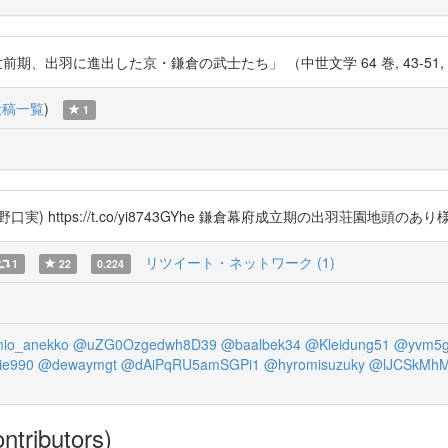
、出羽に進出した京・鎌倉の武士たち」 （中世文学 64 巻, 43-51, 2019年） h
投稿一覧
)
1
ps://t.co/yi8743GYhe 鎌倉幕府成立期の出羽荘園地頭のあり様が分かって
リツイート・ネットワーク (1)
1
22
0.224
io_anekko
@uZG0Ozgedwh8D39
@baalbek34
@Kleidung51
@yvm5g
ie990
@dewaymgt
@dAiPqRU5amSGPi1
@hyromisuzuky
@lJCSkMhM
ntributors)