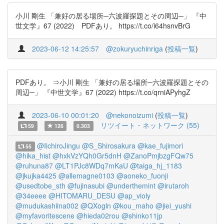
小川 剛生 「兼好の居る場所─六波羅探題とその周辺─」 『中
世文学』67 (2022) PDFあり。 https://t.co/i64hsnvBrG
2023-06-12 14:25:57
@zokuryuchinriga
(
投稿一覧
)
PDFあり。 ⇒小川 剛生 「兼好の居る場所─六波羅探題とその
周辺─」 『中世文学』67 (2022) https://t.co/qrniAPyhgZ
2023-06-10 00:01:20
@nekonoizumi
(
投稿一覧
)
リツイート・ネットワーク (55)
59
126
0.303
@IichiroJingu
@S_Shirosakura
@kae_fujimori
55
@hika_hist
@hxkVzYQh0Gr5dnH
@ZanoPmjbzgFQw75
@ruhuna87
@LT1PJc8WDq7mKaU
@taiga_hj_1183
@jkujka4425
@allemagne0103
@aoneko_fuonji
@usedtobe_sth
@fujinasubi
@underthemint
@irutaroh
@34eeee
@HITOMARU_DESU
@ap_violy
@mudukashiina002
@QXogln
@kou_maho
@jiei_yushi
@myfavoritescene
@hieda02rou
@shinko11jp