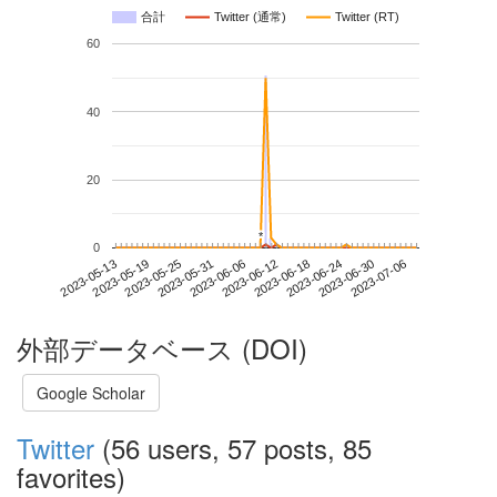
合計
Twitter (通常)
Twitter (RT)
60
40
20
*
*
0
2023-06-30
2023-05-13
2023-05-31
2023-06-18
2023-07-06
2023-05-19
2023-06-06
2023-06-24
2023-05-25
2023-06-12
外部データベース (DOI)
Google Scholar
Twitter
(56 users, 57 posts, 85
favorites)