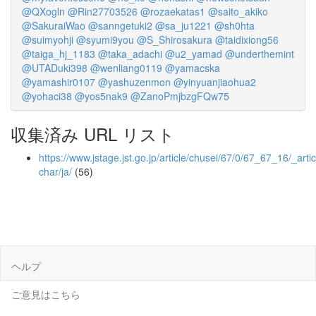
@QXogln
@Rin27703526
@rozaekatas1
@saito_akiko
@SakuraiWao
@sanngetuki2
@sa_ju1221
@sh0hta
@suimyohji
@syumi9you
@S_Shirosakura
@taidixiong56
@taiga_hj_1183
@taka_adachi
@u2_yamad
@underthemint
@UTADuki398
@wenliang0119
@yamacska
@yamashir0107
@yashuzenmon
@yinyuanjiaohua2
@yohaci38
@yos5nak9
@ZanoPmjbzgFQw75
収集済み URL リスト
https://www.jstage.jst.go.jp/article/chusei/67/0/67_67_16/_artic
char/ja/
(56)
ヘルプ
ご意見はこちら