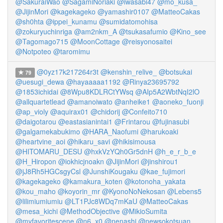
@SakuraiWao
@SagamiNoriaki
@iwasabi47
@mo_kusa_
@JijinMori
@kagekageko
@yamashir0107
@MatteoCakas
@sh0hta
@ippei_kunamu
@sumidatomohisa
@zokuryuchinriga
@am2nkm_A
@tsukasafumio
@Kino_see
@Tagomago715
@MoonCottage
@reisyonosaitei
@Notpoteo
@taromimu
@0yz17k217264r3t
@kenshin_relive_
@botsukai
79
@uesugi_dewa
@hayaaaaa1192
@Rinya23695792
@1853ichidai
@8Wpu8KDLRCtYWsq
@AIp5A2WbtNqI2lO
@allquartetlead
@amanoiwato
@anheike1
@aoneko_fuonji
@ap_violy
@aquirax01
@chidorij
@Confeito710
@daigotarou
@eastasianintai1
@Frintarou
@fujinasubi
@galgamekabukimo
@HARA_Naofumi
@harukoaki
@heartvine_aoi
@hikaru_savi
@hikisimousa
@HITOMARU_DESU
@hxkVzYQh0Gr5dnH
@h_e_r_b_e
@H_Hiropon
@iokhicjnoakn
@JijinMori
@jinshirou1
@jJ8Rh5HGCsgyCsl
@JunshiKougaku
@kae_fujimori
@kagekageko
@kamakura_koten
@kotonoha_yakata
@kou_maho
@koyorin_mr
@KyonoNoNekosan
@Lebens5
@lilimiumiumiu
@LT1PJc8WDq7mKaU
@MatteoCakas
@mesa_kichi
@MethodObjective
@MikioSumita
@myfavoritescene
@n6_x0
@nenashi
@newsokotsuan