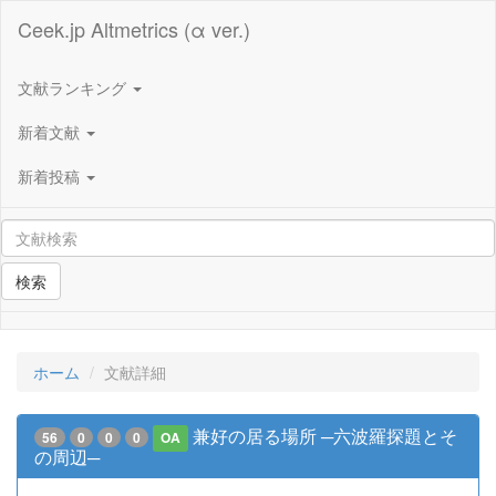
Ceek.jp Altmetrics (α ver.)
文献ランキング
新着文献
新着投稿
検索
ホーム
文献詳細
兼好の居る場所 ─六波羅探題とそ
56
0
0
0
OA
の周辺─