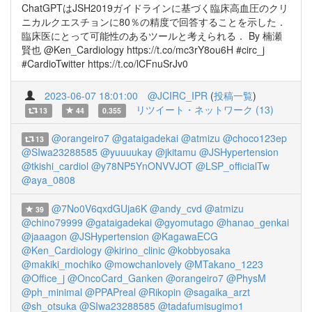
ChatGPTはJSH2019ガイドラインに基づく臨床高血圧のクリ
ニカルクエスチョンに80％の精度で回答することを示した．
臨床医にとって可能性のあるツールと考えられる． By 楠瀬
賢也 @Ken_Cardiology https://t.co/mc3rY8ou6H #circ_j
#CardioTwitter https://t.co/lCFnuSrJv0
2023-06-07 18:01:00
@JCIRC_IPR
(
投稿一覧
)
リツイート・ネットワーク (13)
13
44
0.355
@orangeiro7
@gataigadekai
@atmizu
@choco123ep
13
@SIwa23288585
@yuuuukay
@jkitamu
@JSHypertension
@tkishi_cardiol
@y78NP5YnONVVJOT
@LSP_officialTw
@aya_0808
@7No0V6qxdGUja6K
@andy_cvd
@atmizu
39
@chino79999
@gataigadekai
@gyomutago
@hanao_genkai
@jaaagon
@JSHypertension
@KagawaECG
@Ken_Cardiology
@kirino_clinic
@kobbyosaka
@makiki_mochiko
@mowchanlovely
@MTakano_1223
@Office_j
@OncoCard_Ganken
@orangeiro7
@PhysM
@ph_minimal
@PPAPreal
@Rikopin
@sagaika_arzt
@sh_otsuka
@SIwa23288585
@tadafumisugimo1