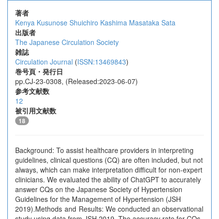
著者
Kenya Kusunose
Shuichiro Kashima
Masataka Sata
出版者
The Japanese Circulation Society
雑誌
Circulation Journal
(
ISSN:13469843
)
巻号頁・発行日
pp.CJ-23-0308, (Released:2023-06-07)
参考文献数
12
被引用文献数
18
Background: To assist healthcare providers in interpreting
guidelines, clinical questions (CQ) are often included, but not
always, which can make interpretation difficult for non-expert
clinicians. We evaluated the ability of ChatGPT to accurately
answer CQs on the Japanese Society of Hypertension
Guidelines for the Management of Hypertension (JSH
2019).Methods and Results: We conducted an observational
study using data from JSH 2019. The accuracy rate for CQs