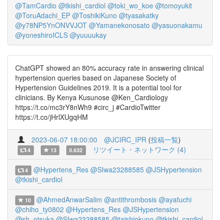
@TamCardio
@tkishi_cardiol
@toki_wo_koe
@tomoyukit
@ToruAdachi_EP
@ToshikiKuno
@tyasakatky
@y78NP5YnONVVJOT
@Yamanekonosato
@yasuonakamu
@yoneshiroICLS
@yuuuukay
ChatGPT showed an 80% accuracy rate in answering clinical
hypertension queries based on Japanese Society of
Hypertension Guidelines 2019. It is a potential tool for
clinicians. By Kenya Kusunose @Ken_Cardiology
https://t.co/mc3rY8nWh9 #circ_j #CardioTwitter
https://t.co/jHrlXUgqHM
2023-06-07 18:00:00
@JCIRC_IPR
(
投稿一覧
)
リツイート・ネットワーク (4)
4
13
0.632
@Hypertens_Res
@SIwa23288585
@JSHypertension
4
@tkishi_cardiol
@AhmedAnwarSalim
@antithrombosis
@ayafuchi
10
@chiho_ty0802
@Hypertens_Res
@JSHypertension
@sh_otsuka
@SIwa23288585
@taishiokuno
@tkishi_cardiol