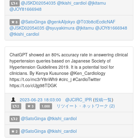
@JSKD02054035
@tkishi_cardiol
@jkitamu
4
@JOY81666948
@SatoGinga
@genkAIjokyo
@T03b8ciEcdicNAF
8
@JSKD02054035
@syuyakimura
@jkitamu
@JOY81666948
@tkishi_cardiol
ChatGPT showed an 80% accuracy rate in answering clinical
hypertension queries based on Japanese Society of
Hypertension Guidelines 2019. It is a potential tool for
clinicians. By Kenya Kusunose @Ken_Cardiology
https://t.co/mc3rY8nWh9 #circ_j #CardioTwitter
https://t.co/cUjg98TDGK
2023-06-23 18:03:00
@JCIRC_IPR
(
投稿一覧
)
リツイート・ネットワーク (2)
2
3
1.000
@SatoGinga
@tkishi_cardiol
2
@SatoGinga
@tkishi_cardiol
2