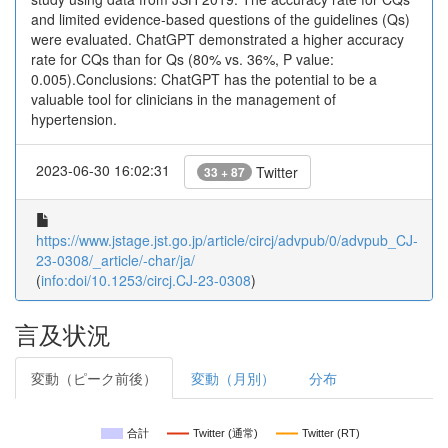
and limited evidence-based questions of the guidelines (Qs)
were evaluated. ChatGPT demonstrated a higher accuracy
rate for CQs than for Qs (80% vs. 36%, P value:
0.005).Conclusions: ChatGPT has the potential to be a
valuable tool for clinicians in the management of
hypertension.
2023-06-30 16:02:31
Twitter
33 + 87
https://www.jstage.jst.go.jp/article/circj/advpub/0/advpub_CJ-
23-0308/_article/-char/ja/
(
info:doi/10.1253/circj.CJ-23-0308
)
言及状況
変動（ピーク前後）
変動（月別）
分布
合計
Twitter (通常)
Twitter (RT)