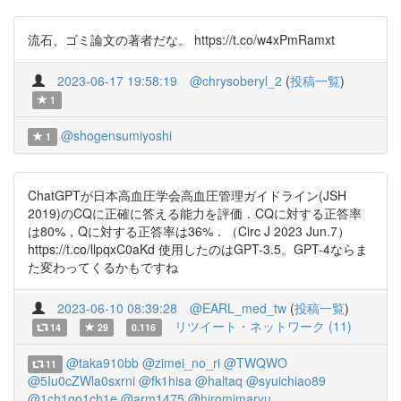
流石、ゴミ論文の著者だな。 https://t.co/w4xPmRamxt
2023-06-17 19:58:19
@chrysoberyl_2
(
投稿一覧
)
1
@shogensumiyoshi
1
ChatGPTが日本高血圧学会高血圧管理ガイドライン(JSH
2019)のCQに正確に答える能力を評価．CQに対する正答率
は80%，Qに対する正答率は36%．（Circ J 2023 Jun.7）
https://t.co/llpqxC0aKd 使用したのはGPT-3.5。GPT-4ならま
た変わってくるかもですね
2023-06-10 08:39:28
@EARL_med_tw
(
投稿一覧
)
リツイート・ネットワーク (11)
14
29
0.116
@taka910bb
@zimei_no_ri
@TWQWO
11
@5Iu0cZWla0sxrni
@fk1hisa
@haltaq
@syuichiao89
@1ch1go1ch1e
@arm1475
@hiromimaryu