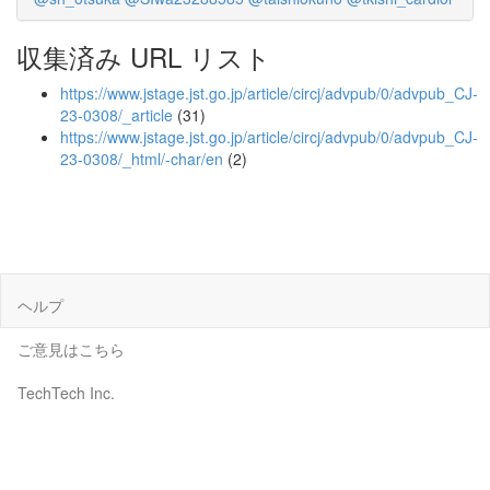
収集済み URL リスト
https://www.jstage.jst.go.jp/article/circj/advpub/0/advpub_CJ-
23-0308/_article
(31)
https://www.jstage.jst.go.jp/article/circj/advpub/0/advpub_CJ-
23-0308/_html/-char/en
(2)
ヘルプ
ご意見はこちら
TechTech Inc.