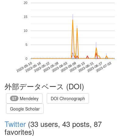
20
15
10
5
*
*
0
2023-06-27
2023-05-10
2023-05-28
2023-06-15
2023-07-03
2023-05-16
2023-06-03
2023-06-21
2023-05-22
2023-06-09
外部データベース (DOI)
Mendeley
DOI Chronograph
57
Google Scholar
Twitter
(33 users, 43 posts, 87
favorites)