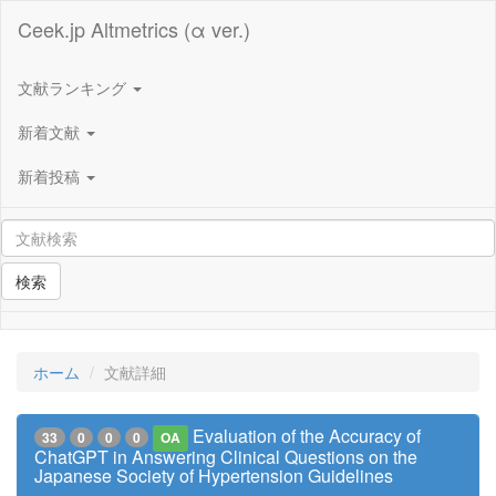
Ceek.jp Altmetrics (α ver.)
文献ランキング
新着文献
新着投稿
検索
ホーム
文献詳細
Evaluation of the Accuracy of
33
0
0
0
OA
ChatGPT in Answering Clinical Questions on the
Japanese Society of Hypertension Guidelines