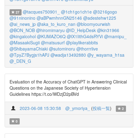
@tacques750901_
@1ch1go1ch1e
@3216gogo
27
@91ninonino
@aBPwmhnnGN25146
@adestehw1225
@ai_news_jp
@aka_to_kuro_nan
@bloomyourwish
@BON_NOB
@hiromimaryu
@ID_HelpDesk
@kin31966
@kingalcohol
@KUMAZO6Q
@lX1IithG4dsRYVi
@mamipu_
@MasaakiSugii
@matsusurf
@playlikerabbits
@ShibayamaChiaki
@sutominoru
@thorrrlive
@TpyZ7Bygjs1hAPJ
@wadja13492880
@y_wayama_h1sa
@_DEN_G
Evaluation of the Accuracy of ChatGPT in Answering Clinical
Questions on the Japanese Society of Hypertension
Guidelines https://t.co/WDzjD2pBVd
2023-06-08 15:30:58
@_ymoriya_
(
投稿一覧
)
2
0