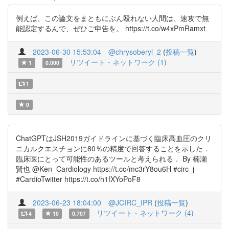
例えば、この論文をまともにぶん殴れない人間は、速攻で無
能認定するんで、ぜひご申告を。 https://t.co/w4xPmRamxt
2023-06-30 15:53:04
@chrysoberyl_2
(
投稿一覧
)
リツイート・ネットワーク (1)
1
0.000
1
0
ChatGPTはJSH2019ガイドラインに基づく臨床高血圧のクリ
ニカルクエスチョンに80％の精度で回答することを示した．
臨床医にとって可能性のあるツールと考えられる． By 楠瀬
賢也 @Ken_Cardiology https://t.co/mc3rY8ou6H #circ_j
#CardioTwitter https://t.co/h1fXYoPoF8
2023-06-23 18:04:00
@JCIRC_IPR
(
投稿一覧
)
リツイート・ネットワーク (4)
4
10
0.707