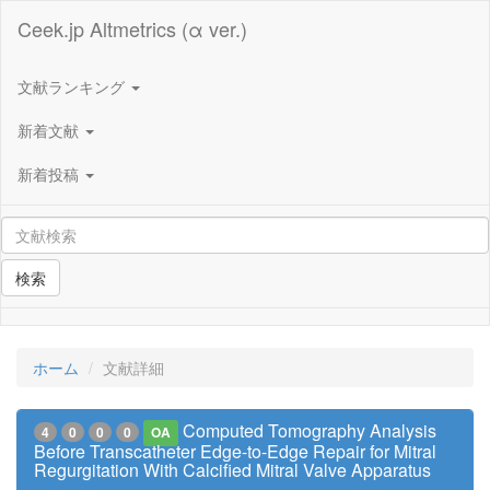
Ceek.jp Altmetrics (α ver.)
文献ランキング
新着文献
新着投稿
検索
ホーム
文献詳細
Computed Tomography Analysis
4
0
0
0
OA
Before Transcatheter Edge-to-Edge Repair for Mitral
Regurgitation With Calcified Mitral Valve Apparatus