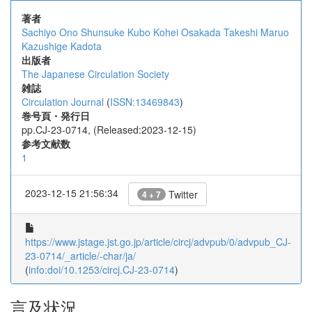
著者
Sachiyo Ono
Shunsuke Kubo
Kohei Osakada
Takeshi Maruo
Kazushige Kadota
出版者
The Japanese Circulation Society
雑誌
Circulation Journal
(
ISSN:13469843
)
巻号頁・発行日
pp.CJ-23-0714, (Released:2023-12-15)
参考文献数
1
2023-12-15 21:56:34
Twitter
4 + 7
https://www.jstage.jst.go.jp/article/circj/advpub/0/advpub_CJ-
23-0714/_article/-char/ja/
(
info:doi/10.1253/circj.CJ-23-0714
)
言及状況