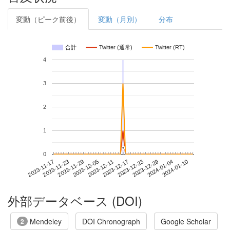
変動（ピーク前後）
変動（月別）
分布
合計
Twitter (通常)
Twitter (RT)
4
3
2
1
*
*
0
2024-01-04
2023-11-17
2023-12-05
2023-12-23
2024-01-10
2023-11-23
2023-12-11
2023-12-29
2023-11-29
2023-12-17
外部データベース (DOI)
Mendeley
DOI Chronograph
Google Scholar
2