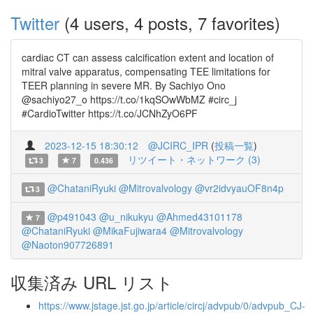
Twitter
(4 users, 4 posts, 7 favorites)
cardiac CT can assess calcification extent and location of
mitral valve apparatus, compensating TEE limitations for
TEER planning in severe MR. By Sachiyo Ono
@sachiyo27_o https://t.co/1kqSOwWbMZ #circ_j
#CardioTwitter https://t.co/JCNhZyO6PF
2023-12-15 18:30:12
@JCIRC_IPR
(
投稿一覧
)
リツイート・ネットワーク (3)
3
7
0.436
@ChataniRyuki
@Mitrovalvology
@vr2idvyauOF8n4p
3
@p491043
@u_nikukyu
@Ahmed43101178
7
@ChataniRyuki
@MikaFujiwara4
@Mitrovalvology
@Naoton907726891
収集済み URL リスト
https://www.jstage.jst.go.jp/article/circj/advpub/0/advpub_CJ-