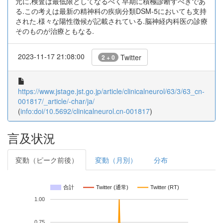
元に,検査は最低限としてなるべく早期に積極診断すべきであ
る.この考えは最新の精神科の疾病分類DSM-5においても支持
された.様々な陽性徴候が記載されている.脳神経内科医の診療
そのものが治療ともなる.
2023-11-17 21:08:00
Twitter
2 + 0
https://www.jstage.jst.go.jp/article/clinicalneurol/63/3/63_cn-
001817/_article/-char/ja/
(
info:doi/10.5692/clinicalneurol.cn-001817
)
言及状況
変動（ピーク前後）
変動（月別）
分布
合計
Twitter (通常)
Twitter (RT)
1.00
0.75