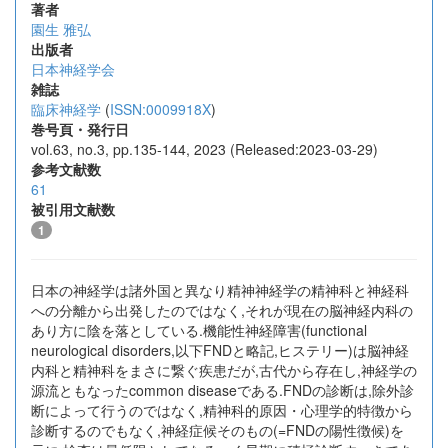
著者
園生 雅弘
出版者
日本神経学会
雑誌
臨床神経学
(
ISSN:0009918X
)
巻号頁・発行日
vol.63, no.3, pp.135-144, 2023 (Released:2023-03-29)
参考文献数
61
被引用文献数
1
日本の神経学は諸外国と異なり精神神経学の精神科と神経科
への分離から出発したのではなく,それが現在の脳神経内科の
あり方に陰を落としている.機能性神経障害(functional
neurological disorders,以下FNDと略記,ヒステリー)は脳神経
内科と精神科をまさに繋ぐ疾患だが,古代から存在し,神経学の
源流ともなったcommon diseaseである.FNDの診断は,除外診
断によって行うのではなく,精神科的原因・心理学的特徴から
診断するのでもなく,神経症候そのもの(=FNDの陽性徴候)を