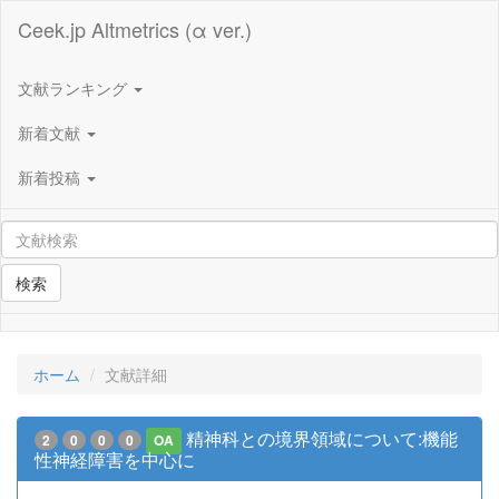
Ceek.jp Altmetrics (α ver.)
文献ランキング
新着文献
新着投稿
検索
ホーム
文献詳細
精神科との境界領域について:機能
2
0
0
0
OA
性神経障害を中心に