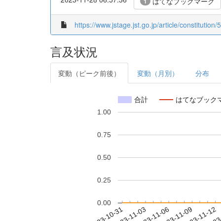
はてなブックマーク
1
https://www.jstage.jst.go.jp/article/constitution/
言及状況
変動（ピーク前後）
変動（月別）
分布
合計
はてなブック
1.00
0.75
0.50
0.25
0.00
2023-11-06
2023-11-09
2023-11-12
2023
2023-10-31
2023-11-03