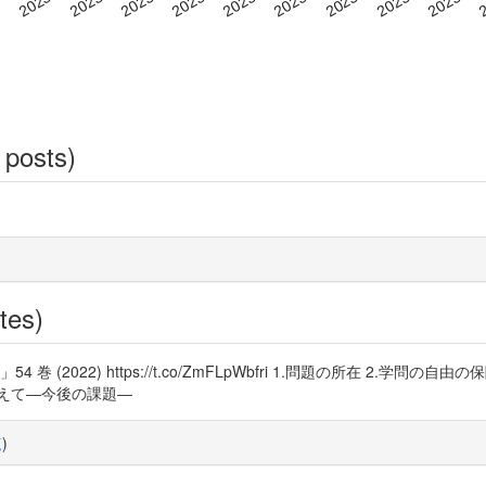
 posts)
tes)
(2022) https://t.co/ZmFLpWbfri 1.問題の所在 2.学
代えて―今後の課題―
覧
)