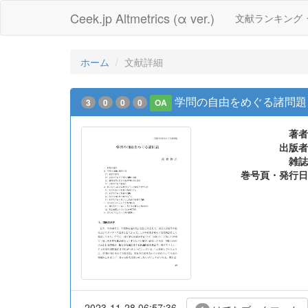
Ceek.jp Altmetrics (α ver.)
文献ランキング
ホーム
文献詳細
学問の自由をめぐる諸問題
3
0
0
0
OA
著者
出版者
雑誌
巻号頁・発行日
2023-11-28 06:57:36