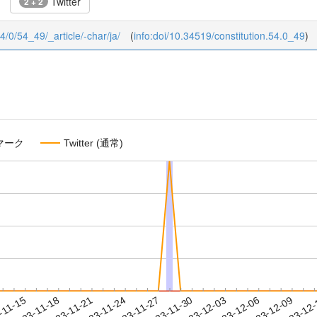
Twitter
2 + 2
54/0/54_49/_article/-char/ja/
(
info:doi/10.34519/constitution.54.0_49
)
マーク
Twitter (通常)
2023-12-06
2023-12-09
2023-12
-11-15
2
2023-11-18
2023-11-21
2023-11-24
2023-11-27
2023-11-30
2023-12-03