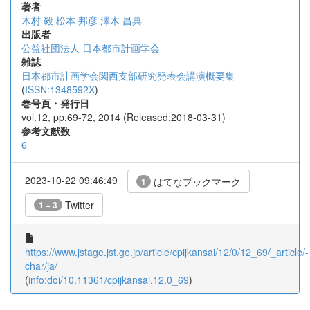
著者
木村 毅
松本 邦彦
澤木 昌典
出版者
公益社団法人 日本都市計画学会
雑誌
日本都市計画学会関西支部研究発表会講演概要集
(
ISSN:1348592X
)
巻号頁・発行日
vol.12, pp.69-72, 2014 (Released:2018-03-31)
参考文献数
6
2023-10-22 09:46:49
はてなブックマーク
1
Twitter
1 + 3
https://www.jstage.jst.go.jp/article/cpijkansai/12/0/12_69/_article/-
char/ja/
(
info:doi/10.11361/cpijkansai.12.0_69
)