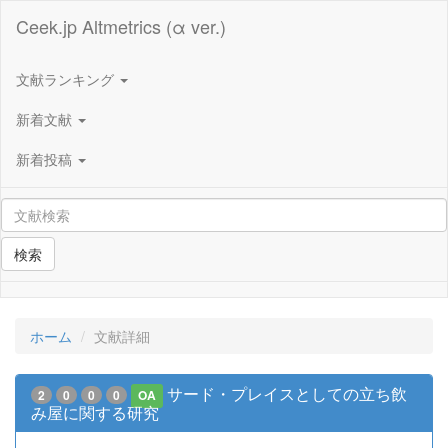
Ceek.jp Altmetrics (α ver.)
文献ランキング
新着文献
新着投稿
検索
ホーム
文献詳細
サード・プレイスとしての立ち飲
2
0
0
0
OA
み屋に関する研究