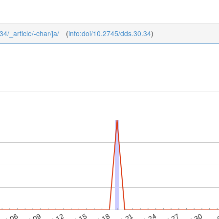
34/_article/-char/ja/
(
info:doi/10.2745/dds.30.34
)