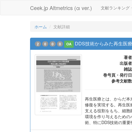
Ceek.jp Altmetrics (α ver.)
文献ランキング
ホーム
文献詳細
DDS技術からみた再生医療
2
0
0
0
OA
著者
出版者
雑誌
巻号頁・発行日
参考文献数
再生医療とは、からだ本
修復を実現する。再生医
支える役割をもち、細胞
環境を作り与えるための
術、特にDDS技術の重