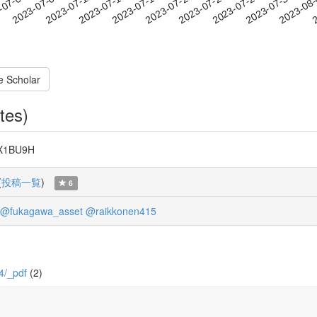
2023-07-27
2023-07-30
2023-08
-07-06
2
2023-07-09
2023-07-12
2023-07-15
2023-07-18
2023-07-21
2023-07-24
e Scholar
tes)
5X1BU9H
(
投稿一覧
)
6
@fukagawa_asset
@raikkonen415
34/_pdf
(2)