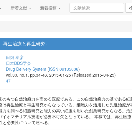
新着文献
新着投稿
 -再生治療と再生研究-
田畑 泰彦
日本DDS学会
Drug Delivery System
(
ISSN:09135006
)
vol.30, no.1, pp.34-46, 2015-01-25 (Released:2015-04-25)
47
来のもつ自然治癒力を高める医療である。この自然治癒力の基である細
療は再生治療と再生研究からなっている。細胞力を活用した先進治療が
能力を調べる細胞研究と能力の高い細胞を用いた創薬研究からなる。治
バイオマテリアル技術が必要不可欠となっている。 本稿では、再生医療
要性と必要性について述べる。