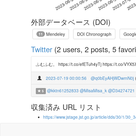
2023-06-27
2023-06-30
2023-07-03
2023
2023-06-21
2023-06-24
外部データベース (DOI)
Mendeley
DOI Chronograph
Googl
11
Twitter
(2 users, 2 posts, 5 favori
ふむふむ。 https://t.co/efETuh4yTj https://t.co/VYX
2023-07-19 00:00:56
@q0bEyAHjWDwmN0j
@kktn61252833
@MisaMisa_k
@D34274721
5
収集済み URL リスト
https://www.jstage.jst.go.jp/article/dds/30/1/30_