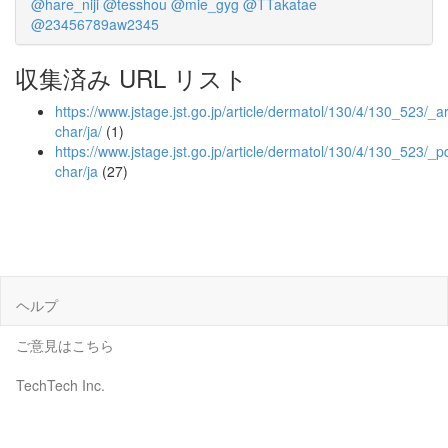
@hare_niji
@tesshou
@mie_gyg
@TTakatae
@23456789aw2345
収集済み URL リスト
https://www.jstage.jst.go.jp/article/dermatol/130/4/130_523/_art
char/ja/
(1)
https://www.jstage.jst.go.jp/article/dermatol/130/4/130_523/_pd
char/ja
(27)
ヘルプ
ご意見はこちら
TechTech Inc.