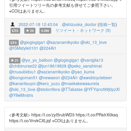
引用ツイートツリー先の参考文献も併せてご参照下さい。
※COIはありません。
2022-07-18 12:43:04
@shizuoka_doctor
(
投稿一覧
)
リツイート・ネットワーク (5)
6
24
0.390
@giogiogiga1
@sazanamikyoko
@oki_13_love
5
@ISMstyle0101
@224Ai1
@yo_yo_balloon
@giogiogiga1
@vaniglia13
21
@chibinurse22
@jun18619828
@peko_sanshimai
@musubidou1
@sazanamikyoko
@yao_kuma
@bongoman51
@newaeon
@224Ai1
@awobicyclebeer
@kanaritsuyoi
@kero_yuzu
@maekakewasureta
@oki_13_love
@stolonifera
@TTakatae
@YFYqnct99j0pzXl
@YllwMnstrs
<参考文献> https://t.co/zyI5rubWD3 https://t.co/PRsIrX0ksq
https://t.co/VnvkCXLjqf ※COIはありません。