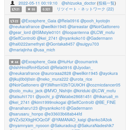
2022-05-11 00:19:10
@shizuoka_doctor
(
投稿一覧
)
リツイート・ネットワーク (22)
21
55
0.321
@Exosphere_Gaia
@Rela0916
@pooh_kyotojin
22
@neukarafrance
@wellkin1945
@tareastar
@NoirGattonero
@gear_lord
@ISMstyle0101
@loopantenna
@LCW_mofu
@SelfControl0
@kei_2741
@nyankoko10
@Gadermann
@hal0222amethyst
@Gontaka8457
@suigyu703
@mariajinha
@usa_mich
@Exosphere_Gaia
@HuHur
@coumarink
44
@dshHmdRmHSz04Ii
@Rela0916
@Jyodan_
@neukarafrance
@auroraaa2828
@wellkin1945
@ayokura
@jikuj0b0j0sin
@neko_mura222
@urota_rice
@NoirGattonero
@Y3MhsmV2bTQU9OH
@cozmicdancer05
@colo_muku_jack
@MVO_Nishijin
@kiriduki
@LCW_mofu
@tatsuhi1701
@pochi_p
@Watabe28681451
@hikaruali_m
@kei_2741
@kimi1999nokogai
@SelfControl0
@BE_FlNE
@nanaharu123
@nyankoko10
@Gadermann
@sarusaru_honpo
@e33603b68ab44fd
@VZxS2X9gjHOQcGF
@YAMANAO_kaigi
@anko3A3ok
@nyamnyam_nyooon
@Sakuradouji
@SakuraNadeshik7