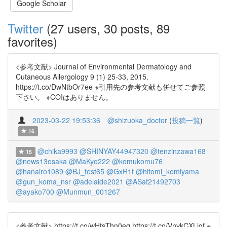
Google Scholar
Twitter
(27 users, 30 posts, 89
favorites)
<参考文献> Journal of Environmental Dermatology and
Cutaneous Allergology 9 (1) 25-33, 2015.
https://t.co/DwNtbOr7ee ※引用先の参考文献も併せてご参照
下さい。 ※COIはありません。
2023-03-22 19:53:36
@shizuoka_doctor
(
投稿一覧
)
16
@chika9993
@SHINYAY44947320
@tenzinzawa168
15
@news13osaka
@MaKyo222
@komukomu76
@hanairo1089
@BJ_fest65
@GxR1t
@hitomi_komiyama
@gun_koma_nsr
@adelaide2021
@ASat21492703
@ayako700
@Munmun_001267
<参考文献> https://t.co/wHtsThn0eq https://t.co/VnvkCXLjqf ※