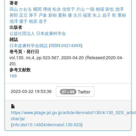
著者
高山 かおる
横関 博雄
松永 佳世子
片山 一朗
相場 節也
池澤
善郎
足立 厚子
戸倉 新樹
夏秋 優
古川 福実
矢上 晶子
乾 重樹
池澤 優子
相原 道子
出版者
公益社団法人 日本皮膚科学会
雑誌
日本皮膚科学会雑誌
(
ISSN:0021499X
)
巻号頁・発行日
vol.130, no.4, pp.523-567, 2020-04-20 (Released:2020-04-
20)
参考文献数
169
2023-03-22 19:53:36
Twitter
27 + 89
https://www.jstage.jst.go.jp/article/dermatol/130/4/130_523/_articl
char/ja/
(
info:doi/10.14924/dermatol.130.523
)