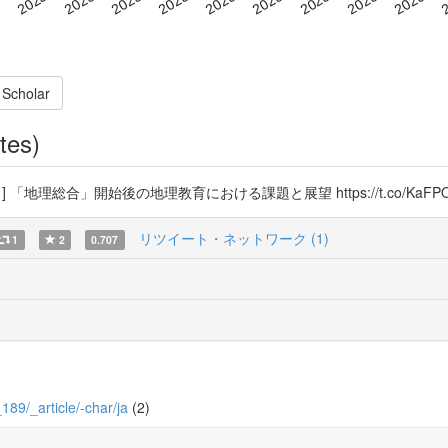
 Scholar
tes)
] 「地理総合」開始後の地理教育における課題と展望 https://t.co/KaFPO
リツイート・ネットワーク (1)
1
2
0.707
_189/_article/-char/ja
(2)