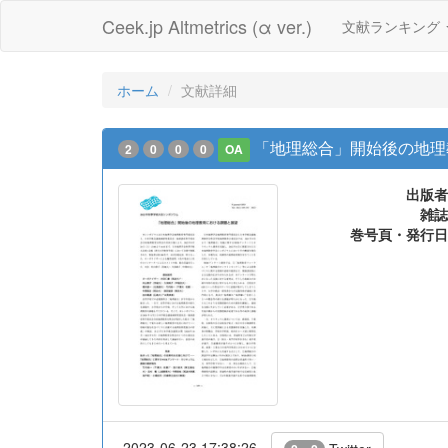
Ceek.jp Altmetrics (α ver.)
文献ランキング
ホーム
文献詳細
「地理総合」開始後の地理
2
0
0
0
OA
出版者
雑誌
巻号頁・発行日
2023-06-23 17:38:26