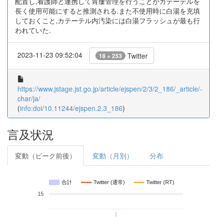
配置し,看護師と連携して胃瘻管理を行うことがカテーテルを
長く使用可能にすると推測される.また不使用時に白湯を充填
しておくこと,カテーテル内汚染には白湯フラッシュが最も行
われていた.
2023-11-23 09:52:04
Twitter
18 + 253
https://www.jstage.jst.go.jp/article/ejspen/2/3/2_186/_article/-
char/ja/
(
info:doi/10.11244/ejspen.2.3_186
)
言及状況
変動（ピーク前後）
変動（月別）
分布
合計
Twitter (通常)
Twitter (RT)
15