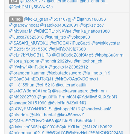
@uz3579777
@culteradicati0n
@bu_chanbu_
4
@QpbDM1jy5BWwK3c
@koku_gran
@551107gj
@Elijah09166336
100
@grapewinecat
@satoko340620091
@5j5kst1zo7
@M590a1M
@tDiKCRL1xl9XVa4
@mika_nattou1980
@Jucca76523818
@sumi_tso
@yokopa30
@SASAKI_MUYOKU
@eROCXI7lPuzGae9
@twinkleyestar
@D2351549515590
@djMIYp7J9I27680
@eLn7bYUxGB1UlR8
@CHiOp5eZ68KA4p5
@hphp6u6rnrn
@sora_sippona
@nonbiri2022tyu
@mitochon_ch
@lYwhwflXknRk0gA
@gecko1423982812
@orangemikanmm
@kobutadesuyoro
@la_moto_f19
@C8aG84mEOJToQJ1
@NrOvOAgCvDQmvx1
@__8ji55hun
@ci15216
@culteradicati0n
@z4fOWBqra0A1ngQ
@sakekawanagare
@ch_nm
@M92262793
@qnu0F0nRrmhl63I
@YzMItw5KLtXSg3R
@asagao20151990
@8vIbRm8JZaltrNQ
@pOVyRMYvkHROLSt
@shopgirl216
@shadowblast8
@hiradois
@kirin_hentai
@ko456mwvZ
@QMHaSG7DsvQok53
@8TJaSL1BAshR4oL
@daisuke0605jp
@l90YaSQ4uFYiUmi
@M1201S0922
@raidenhuuu0219
@WCaUYJWiaFxzNcI
@SAIKORO22430