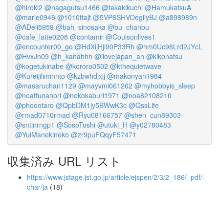
@hiroki2
@nagagutsu1466
@takakikuchi
@HamukatsuA
@marie0946
@1010ttajt
@5VP6SHVOegiiyBJ
@a898989n
@ADeli5959
@bah_sinosaka
@bu_chanbu_
@cafe_latte0208
@contamir
@Coulsonlives1
@encounter00_go
@HdXijHji90P33Rh
@hm0Uc98Lrd2JYcL
@HvxJn09
@h_kanahhh
@ilovejapan_an
@kikonatsu
@kogetukinabe
@kororo0502
@kthequietwave
@Kureijiliminnto
@kzbwhdjxjj
@makonyan1984
@masaruchan1129
@mayvmi061262
@myhobbyis_sleep
@neatfunanori
@nekokaburi1971
@noa82108210
@phoootaro
@QpbDM1jy5BWwK3c
@QssLife
@rmad0710rmad
@Ryu08166757
@shen_cun89303
@sntinrngp1
@SosoToshi
@utuki_H
@y02780483
@YuiManekineko
@zr9puFQqyF57471
収集済み URL リスト
https://www.jstage.jst.go.jp/article/ejspen/2/3/2_186/_pdf/-
char/ja
(18)