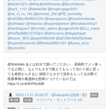
@20391227c
@8HyJjkXHSfo0e9a
@BocchiSenior
@kyr2_1101
@lakisis386
@longlongago2021
@na_ni_nu_hito
@percival_294
@RE_someday
@rwC8BxoWeBVnOUm
@sayosayono
@futoshimatsuda
@pehtasan
@retaroou
@superbalancer
@tanakatoshio21
@tanktopperZ
@tomoko_ssikns
@yugen2028
@2Lu_crane
@4GRpdNBx7ZCESpU
@alfremetra
@dagashiya2
@kazoo_SEQ
@ppp63906348
@qZGiNmNAuRpHswq
@nyama3nyama3
@Ranlee38551407
@kyara_ta1ju
@yuzurobo
@tstateiwa あとは自分で調べてください。 原稿料でメシ食っ
てる人間に、なんでもタダで教えてもらって当たり前と思っ
てる発想からするに 病院でもタダで湿布もらってる分際で、
医療事務や看護師を怒鳴りつけているのでは。
https://t.co/ahKVHlu5dB
2023-11-21 23:02:37
@nasuyuko
(
投稿一覧
)
4
リツイート・ネットワーク (4)
134
0.150