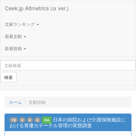
Ceek.jp Altmetrics (α ver.)
文献ランキング
新着文献
新着投稿
検索
ホーム
文献詳細
日本の病院および介護保険施設に
18
0
0
0
OA
おける胃瘻カテーテル管理の実態調査