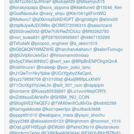
@JM1DJ5EOpJfRnaP
@kobajet29
@Misamyu515
@korasyopapa
@sora_sippona
@kitakitune0
@15046_Ken
@GodNaosuke
@navy_shiyu
@Kis1061g6FcntWQ
@Meikoro7
@qfXkmtqSzKEHGPT
@right4light
@shinx55
@ztqdkJywAJDOWbc
@OIMO72036310
@sasorizan0
@2002row2002
@Dw7hXrRwZtCiUcz
@M92262793
@nori_kuwa831
@P2876009065607
@t4867153289
@TefudaN
@poopoo_engineer
@a_akeo1015
@bG8QkQNYt9MZ9HE
@haruharukaharu1
@salonTumugu
@dj5UVqXmJelvGx1
@hiroxmamo0mixso
@x5yqT9fwU6lN0zC
@vert_san
@BRpBnENPOhg3QmA
@lnishimura1
@maleejp
@pon_poko_tanu
@rJ1QwTn1NryYpbw
@UCcYgyby2XaCpnL
@xyzz79858708
@1010ttajt
@4atjW8flpLxXh6V
@71OcnXg3YyUwL0n
@adi_307_com
@rapipipin
@contamir
@Kussy85539897
@Lu1vunH6iqICRY3
@oZdt8suuEAbVoRv
@SHIBA_INU_COIN
@SItog9VE2YwQEFJ
@7VAX0wnflCuMvGa
@bob92299
@hamigakilooisii
@koz1qwertpo
@outback3688
@pppptttt1010
@wakigano_mista
@yayoi_shochu
@yyy2388
@akosatomi0123
@Ninjinmom
@nonnon_1016
@OqiLgXlFH5Epgtl
@EWz60
@PatricOtto10
@kotarokoto
@Norikom74dai
@CHIKAs4808364sj
@FH0YuRHnBZBnfl1