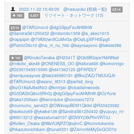
2023-11-22 10:49:05
@nasuyuko
(
投稿一覧
)
14
リツイート・ネットワーク (13)
160
0.257
@TARUmon3
@dgGSjsyFecAHMhW
13
@SandraS61250432
@mitomito1309
@a_akeo1015
@rapipipin
@7VAX0wnflCuMvGa
@OqiLgXlFH5Epgtl
@PatricOtto10
@na_ni_nu_hito
@sayosayono
@lakisis386
@KinukoTanaka
@H2241T
@Gk9BGqceYkkNNsd
141
@mikoto_ske48
@ONENESS_OO
@kidora666
@komoringo
@D2351549515590
@st41362125
@FKRDLY
@senijuosaynes
@tak246980191
@BvcZAZzTMUUQJfr
@TARUmon3
@asano_t8313
@parfait_king
@bzG18qAJ6sitNx3
@kmtrjac
@cicadainwoods
@G3DAS5Q8xcSRhGj
@dgGSjsyFecAHMhW
@OzYurie
@taka1206san
@baronjuice
@cocoaco7272
@mumumu_san423
@OW4oqoBD5f1Qk9d
@R30423082
@isokozo69
@ykwb4138
@SandraS61250432
@yuyuyu_rrr
@8tt013212
@wazatuma0107
@DV9YzXkPfmVRT0J
@Kolien_Osaka
@WaVUAjPZOjbqImC
@itumotukareta
@hkazutonichikam
@tuna0331
@Z4mm56MyDoGOD7d