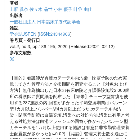
著者
土肥 眞奈
佐々木 晶世
小林 優子
叶谷 由佳
出版者
一般社団法人 日本臨床栄養代謝学会
雑誌
学会誌JSPEN
(
ISSN:24344966
)
巻号頁・発行日
vol.2, no.3, pp.186-195, 2020 (Released:2021-02-12)
参考文献数
32
【目的】看護師が胃瘻カテーテル内汚染・閉塞予防のため実
践してきた管理方法と交換期間を調査すること【対象および
方法】無作為抽出した日本の有床病院と介護保険施設2,000箇
所の看護師に質問紙を配布した.【結果】チューブ型胃瘻を使
用する287施設の内,回答が多かった平均交換期間はバルーン
型1カ月以上,バンパー型4カ月以上だった.カテーテル内汚
染・閉塞予防策は白湯充填,汚染への対処方法,汚染に有用と考
える対処方法は白湯フラッシュの回答が多かった.バルーン型
カテーテルを1カ月以上使用する施設は有意に非常勤管理栄養
士配置数が多かった(p=0.02).【結論】管理栄養士数を適正に