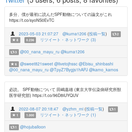
多分、僕が最初に読んだSPF動物についての論文がこれ
https://t.co/syoNS0EvTC
2023-05-03 21:07:27
@kuma1206
(
投稿一覧
)
2
リツイート・ネットワーク (3)
8
0.236
@00_nana_mayu_ru
@kuma1206
3
@sweet821sweet
@livetojhssc
@Ebisu_shinbashi
6
@00_nana_mayu_ru
@TpyZ7Bygjs1hAPJ
@kamo_kamos
必読。 SPF動物について 田嶋嘉雄 (東京大学伝染病研究所獣
医学研究部) https://t.co/96D8iUYQUV
2022-08-07 20:18:47
@yzhm_mi
(
投稿一覧
)
1
リツイート・ネットワーク (1)
1
1.000
@hojuballoon
1