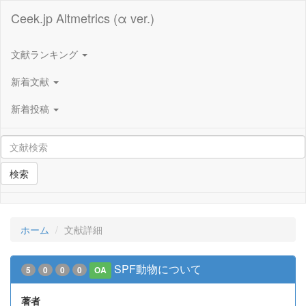
Ceek.jp Altmetrics (α ver.)
文献ランキング
新着文献
新着投稿
検索
ホーム
文献詳細
SPF動物について
5
0
0
0
OA
著者