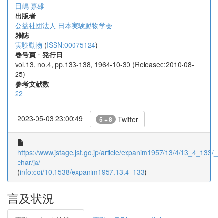
田嶋 嘉雄
出版者
公益社団法人 日本実験動物学会
雑誌
実験動物
(
ISSN:00075124
)
巻号頁・発行日
vol.13, no.4, pp.133-138, 1964-10-30 (Released:2010-08-
25)
参考文献数
22
2023-05-03 23:00:49
Twitter
5 + 8
https://www.jstage.jst.go.jp/article/expanim1957/13/4/13_4_133/_a
char/ja/
(
info:doi/10.1538/expanim1957.13.4_133
)
言及状況