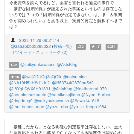
今更資料を読んでるけど、薬害と言われる過去の事件で、
「厳密な因果関係」が認定された事案というものは存在しな
いのでは？ αの「因果関係が否定できない」は、 β「因果関
係が認められない」とある以上、実質的肯定と解釈すべきで
は？
2023-11-29 09:21:44
@aaaabbb03268022
(
投稿一覧
)
2
17
0.354
リツイート・ネットワーク (2)
@saikyoukawauso
@AktsKing
2
@wojZDUQg3oQOiir
@natsumine1
16
@NA19H5hHBdTdrDr
@R53744O870ba5d2
@t8YqLQVX6H91831
@AktsKing
@feathercraft079
@honninnoakaunto
@namikosajitoha
@Nyan_Furbee
@ringdong9
@saikyoukawauso
@Sawa141618
@the_beads_man
@yozo_oba
@yo_la_tengo1984
「接種したから」となる明確な判定基準は存在しない。重大
な副反応とされる心筋炎で亡くなっても因果関係は認められ