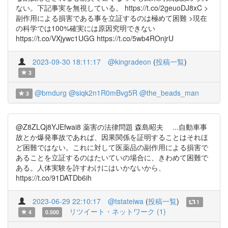
ない。下記事実を無視している。 https://t.co/2geuoDJ8xC >
副作用による損害である事を立証するのは極めて困難 >現在
の科学では100%確実には原因究明できない
https://t.co/VXjywc1UGG https://t.co/5wb4ROnjrU
2023-09-30 18:11:17
@kingradeon
(
投稿一覧
)
3
@bmdurg
@siqk2n1R0mBvg5R
@the_beads_man
3
@Z8ZLQj8YJEfwai8 薬害の法律問題 森島昭夫 ...自動車事
故とか爆発事故であれば、因果関係を証明することはそれほ
ど困難ではない。これに対して医薬品の副作用による損害で
あることを立証するのはたいていの場合に、きわめて困難で
ある。人体実験を許すわけにはいかないから、
https://t.co/91DATDb6ih
2023-06-29 22:10:17
@tstateiwa
(
投稿一覧
)
1
リツイート・ネットワーク (1)
4
0.500