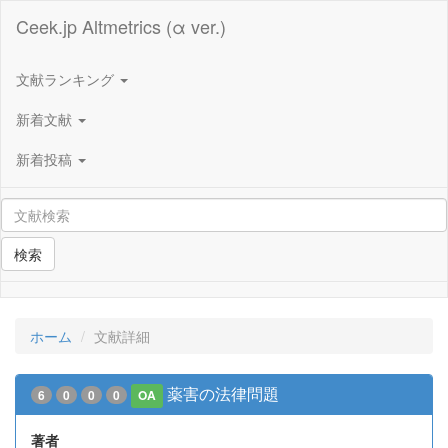
Ceek.jp Altmetrics (α ver.)
文献ランキング
新着文献
新着投稿
検索
ホーム
文献詳細
薬害の法律問題
6
0
0
0
OA
著者