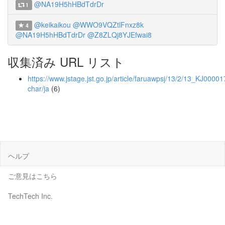
@NA19H5hHBdTdrDr
1
@keikaikou
@WWO9VQZtlFnxz8k
4
@NA19H5hHBdTdrDr
@Z8ZLQj8YJEfwai8
収集済み URL リスト
https://www.jstage.jst.go.jp/article/faruawpsj/13/2/13_KJ0000
char/ja
(6)
ヘルプ
ご意見はこちら
TechTech Inc.