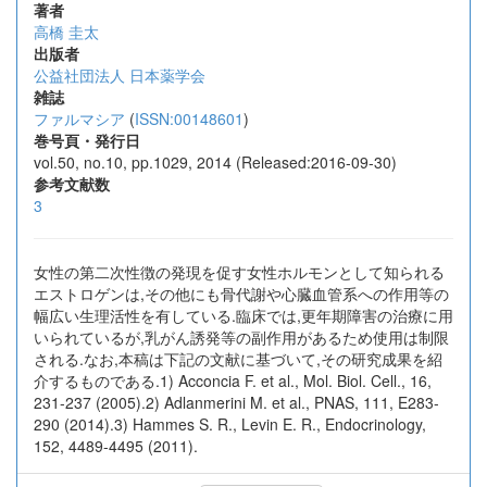
著者
高橋 圭太
出版者
公益社団法人 日本薬学会
雑誌
ファルマシア
(
ISSN:00148601
)
巻号頁・発行日
vol.50, no.10, pp.1029, 2014 (Released:2016-09-30)
参考文献数
3
女性の第二次性徴の発現を促す女性ホルモンとして知られる
エストロゲンは,その他にも骨代謝や心臓血管系への作用等の
幅広い生理活性を有している.臨床では,更年期障害の治療に用
いられているが,乳がん誘発等の副作用があるため使用は制限
される.なお,本稿は下記の文献に基づいて,その研究成果を紹
介するものである.1) Acconcia F. et al., Mol. Biol. Cell., 16,
231-237 (2005).2) Adlanmerini M. et al., PNAS, 111, E283-
290 (2014).3) Hammes S. R., Levin E. R., Endocrinology,
152, 4489-4495 (2011).