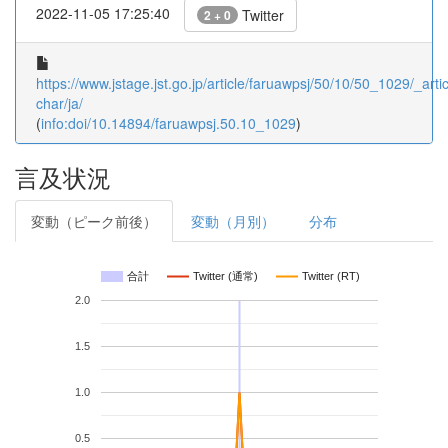
2022-11-05 17:25:40
Twitter
2 + 0
https://www.jstage.jst.go.jp/article/faruawpsj/50/10/50_1029/_artic
char/ja/
(
info:doi/10.14894/faruawpsj.50.10_1029
)
言及状況
変動（ピーク前後）
変動（月別）
分布
合計
Twitter (通常)
Twitter (RT)
2.0
1.5
1.0
0.5