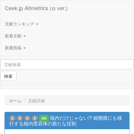
Ceek.jp Altmetrics (α ver.)
文献ランキング
新着文献
新着投稿
検索
ホーム
文献詳細
核内だけじゃない!? 細胞膜にも移
2
0
0
0
OA
行する核内受容体の新たな役割