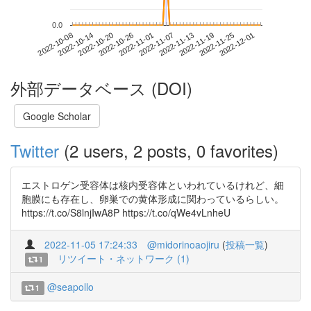
0.0
2022-11-25
2022-10-08
2022-10-26
2022-11-13
2022-12-01
2022-10-14
2022-11-01
2022-11-19
2022-10-20
2022-11-07
外部データベース (DOI)
Google Scholar
Twitter
(2 users, 2 posts, 0 favorites)
エストロゲン受容体は核内受容体といわれているけれど、細
胞膜にも存在し、卵巣での黄体形成に関わっているらしい。
https://t.co/S8lnjIwA8P https://t.co/qWe4vLnheU
2022-11-05 17:24:33
@midorinoaojiru
(
投稿一覧
)
リツイート・ネットワーク (1)
1
@seapollo
1