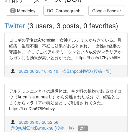
Mendeley
DOI Chronograph
Google Scholar
7
Twitter
(3 users, 3 posts, 0 favorites)
ヨモギの学名はArtemisia 女神アルテミスからきている。月
経痛・生理不順・不妊に効果があるとされ、「女性の健康の
守護神」 そしてこのアルテミニシンという成分がマラリアか
らガンにも効果が高いと分かった。 https://t.co/sT7KyjvM9E
2023-06-28 16:43:19
@BanpopNWO
(
投稿一覧
)
アルテミシニンとその誘導体は、キク科の植物であ るセイコ
ウ（Artemisia annua L.）から分離された成分 で、経験的に
古くからマラリアの特効薬として利用さ れてきた。
https://t.co/Cn678Pmbvy
2020-09-05 20:52:56
@Oy6AKO4cBwm8xh6
(
投稿一覧
)
1