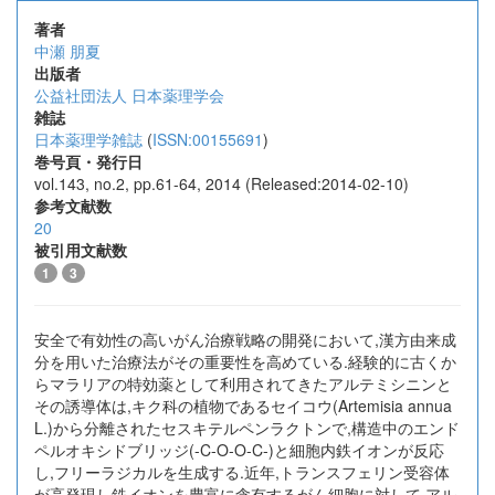
著者
中瀬 朋夏
出版者
公益社団法人 日本薬理学会
雑誌
日本薬理学雑誌
(
ISSN:00155691
)
巻号頁・発行日
vol.143, no.2, pp.61-64, 2014 (Released:2014-02-10)
参考文献数
20
被引用文献数
1
3
安全で有効性の高いがん治療戦略の開発において,漢方由来成
分を用いた治療法がその重要性を高めている.経験的に古くか
らマラリアの特効薬として利用されてきたアルテミシニンと
その誘導体は,キク科の植物であるセイコウ(Artemisia annua
L.)から分離されたセスキテルペンラクトンで,構造中のエンド
ペルオキシドブリッジ(-C-O-O-C-)と細胞内鉄イオンが反応
し,フリーラジカルを生成する.近年,トランスフェリン受容体
が高発現し鉄イオンを豊富に含有するがん細胞に対して,アル