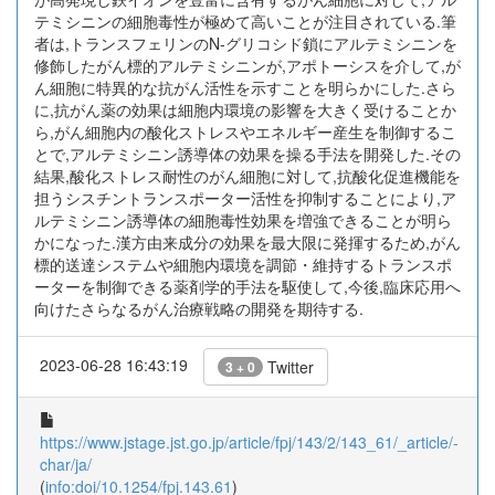
テミシニンの細胞毒性が極めて高いことが注目されている.筆
者は,トランスフェリンのN-グリコシド鎖にアルテミシニンを
修飾したがん標的アルテミシニンが,アポトーシスを介して,が
ん細胞に特異的な抗がん活性を示すことを明らかにした.さら
に,抗がん薬の効果は細胞内環境の影響を大きく受けることか
ら,がん細胞内の酸化ストレスやエネルギー産生を制御するこ
とで,アルテミシニン誘導体の効果を操る手法を開発した.その
結果,酸化ストレス耐性のがん細胞に対して,抗酸化促進機能を
担うシスチントランスポーター活性を抑制することにより,ア
ルテミシニン誘導体の細胞毒性効果を増強できることが明ら
かになった.漢方由来成分の効果を最大限に発揮するため,がん
標的送達システムや細胞内環境を調節・維持するトランスポ
ーターを制御できる薬剤学的手法を駆使して,今後,臨床応用へ
向けたさらなるがん治療戦略の開発を期待する.
2023-06-28 16:43:19
Twitter
3 + 0
https://www.jstage.jst.go.jp/article/fpj/143/2/143_61/_article/-
char/ja/
(
info:doi/10.1254/fpj.143.61
)