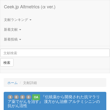
Ceek.jp Altmetrics (α ver.)
文献ランキング
新着文献
新着投稿
検索
ホーム
文献詳細
『伝統薬から開発された抗マラリ
3
0
0
0
OA
ア薬でがんを治す』 漢方がん治療:アルテミシニンの
抗がん活性