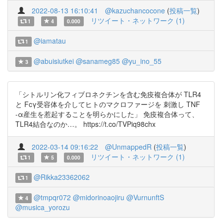
2022-08-13 16:10:41
@kazuchancocone
(
投稿一覧
)
リツイート・ネットワーク (1)
1
4
0.000
@iamatau
1
@abuisiutkei
@sanameg85
@yu_ino_55
3
「シトルリン化フィブロネクチンを含む免疫複合体が TLR4
と Fcγ受容体を介してヒトのマクロファージを 刺激し TNF
-α産生を惹起することを明らかにした」 免疫複合体って、
TLR4結合なのか…。 https://t.co/TVPiq98chx
2022-03-14 09:16:22
@UnmappedR
(
投稿一覧
)
リツイート・ネットワーク (1)
1
5
0.000
@Rikka23362062
1
@tmpqr072
@midorinoaojiru
@VurnunftS
4
@musica_yorozu