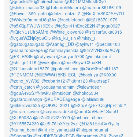
@gooska79
@hainechaaan
@JOf1MMMIos9r0y0
@kinko_master33
@TetsurohMeteru
@maroon89166109
@Power_369_gate
@daizu_daizu_2
@RmXIiVS9X2SFy7U
@W4vEd9mmmD8g3Ax
@robbietench
@E2183701979
@s5XQpFWUW19E9lc
@tg5zn41nEnc2E2N
@gogu0927
@jQfcNUsUIr5AMr8
@White_clover68
@sr31srfuuka0915
@7g3sWZNjCy56Ol5
@ka_ku_sin
@mksy_i
@gato0gato0gato
@Asanagi_DD
@aykw11
@bechi0403
@nanaironokepe
@Yoshihayashida
@8tnVrVN3k8qACVp
@PK_BASE
@rufynyan
@konyan5700
@minkminmi
@shi_ge1115
@wakajima
@eeel8sywrC3uxXH
@GTiansatom18379
@potechi_eco
@rGrVKEa2nitT187
@TDNMOM
@0jEWW418KB1ECLi
@hopinya
@K0X06
@zeno_VyW82i
@cobarin12
@kttmr123
@akdsap7
@cath_catch
@jyoousamanomimi
@slowrideqr
@gd8A495S7fNhwk3
@midopin
@choko5334
@gataroumanga
@KURAGEageage
@lakisis386
@nikkilove2525
@OKKO_2021
@E2rqV
@ExrQcgHpEtjh5IY
@huran_seven
@sayonaradokei
@uehCdVRajH1SumU
@XL500SA
@cr2cf0UQf2z0Yl9
@ochaco_chaco
@YT55574230
@zBh76jnXYEg2yzl
@DZ81EzbCaYtyJfg
@kuma_benri
@mi_rie_yamazaki
@nipponnoumai
@ShogaSis
@e6dDKfVX6fbkPGB
@noramew
@X_ZyogaZ