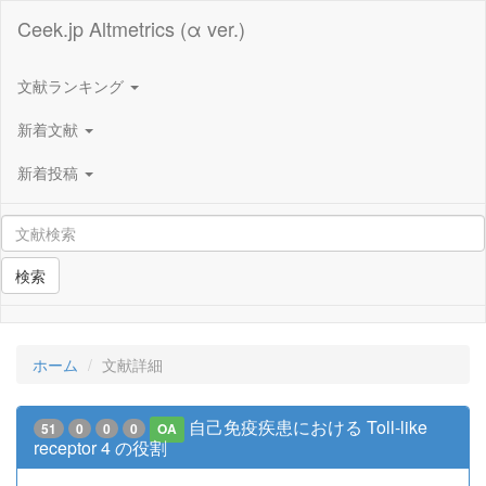
Ceek.jp Altmetrics (α ver.)
文献ランキング
新着文献
新着投稿
検索
ホーム
文献詳細
自己免疫疾患における Toll-like
51
0
0
0
OA
receptor 4 の役割