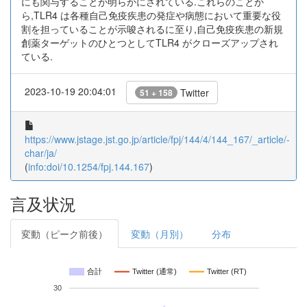
にも関与することが明らかにされている.これらのことか
ら,TLR4 は各種自己免疫疾患の発症や病態において重要な役
割を担っていることが示唆されるに至り,自己免疫疾患の新規
創薬ターゲットのひとつとしてTLR4 がクローズアップされ
ている.
2023-10-19 20:04:01
Twitter
51 + 158
https://www.jstage.jst.go.jp/article/fpj/144/4/144_167/_article/-
char/ja/
(
info:doi/10.1254/fpj.144.167
)
言及状況
変動（ピーク前後）
変動（月別）
分布
合計
Twitter (通常)
Twitter (RT)
30