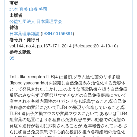
著者
北本 直美
山嵜 将司
出版者
公益社団法人 日本薬理学会
雑誌
日本薬理学雑誌
(
ISSN:00155691
)
巻号頁・発行日
vol.144, no.4, pp.167-171, 2014 (Released:2014-10-10)
参考文献数
35
Toll - like receptor(TLR)4 は当初,グラム陰性菌のリポ多糖
(lipopolysaccharide)を認識し自然免疫系を活性化する受容体
として発見された.しかし,このような感染防御を担う自然免疫
反応のみならず,①関節リウマチなどの自己免疫疾患において
産生される各種内因性のリガンドをも認識すること,②自己免
疫疾患の病変部においてTLR4 の発現が亢進していること,③
TLR4 遺伝子欠損マウスや変異マウスにおいて,あるいはTLR4
阻害薬の処置により各種自己免疫疾患モデル動物での病態の
発症や進行が著明に抑制されることが,近年報告されている.さ
らに④自己免疫疾患で中心的な役割を担う各種細胞の活性化