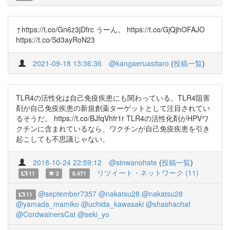
↑https://t.co/Gn6z3jDfrc うーん。 https://t.co/GjQjhOFAJO
https://t.co/Sd3ayRoN23
2021-09-18 13:36:36
@kangaeruasitaro
(
投稿一覧
)
TLR4の活性化は自己免疫疾患にも関わっている。TLR4阻害
剤が自己免疫疾患の新規創薬ターゲットとして注目されてい
るそうだ。 https://t.co/BJfqVhfr1r TLR4の活性化剤がHPVワ
クチンに含まれているなら、ワクチンが自己免疫疾患を引き
起こしても不思議じゃない。
2018-10-24 22:59:12
@sinwanohate
(
投稿一覧
)
リツイート・ネットワーク (11)
11
2
0.471
@september7357
@nakatsu28
@nakatsu28
11
@yamada_mamiko
@uchida_kawasaki
@shashachat
@CordwainersCat
@seki_yo