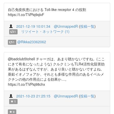
自己免疫疾患における Toll-like receptor 4 の役割
https://t.co/TVPiq9qlvF
2021-12-19 10:01:34
@UnmappedR
(
投稿一覧
)
リツイート・ネットワーク (1)
1
@Rikka23362062
1
@badclub5tohell チャーガは、あまり聴かないですね。(ここ
にきて有名になったような) クルクミンもTLR4活性化阻害効
果があるはずなんですが、あまり良いと聴かないですよね。
亜鉛イオノフォアか、それとも多様な作用点のあるイベルメ
クチンの他の作用点による効果か…。
https://t.co/TVPiq98chx
2021-10-23 21:25:15
@UnmappedR
(
投稿一覧
)
1
0