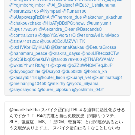
@YojimboYojimbo1
@Al_Skaltinof
@E657_Ushikunuma
@esrun202105
@Nympael
@Runa0180
@6UapxvezgRxDInA
@Thernom_due
@akachun_akachun
@chako67chako
@H0ATyDBdPG5hqwJ
@uumiyumi1
@uyu1792561
@Alexandra_Clear
@BascandsC
@contrail2016
@dj6xYG5Viqr21rQ
@e10rxsA4H5mMadp
@zizi97401232
@0b68ODdJMZVVHTK
@0xHVKbrKZylKUAB
@BananaKaukau
@BeturaGrossa
@hanamaru_peace
@kirakira_dayss
@nd6LlRfecxsfCTw
@oQSH5qDSheXiJYi
@taro39769400
@TNARAYAMA1
@wx65Yhwl1R0Ag4t
@xq299
@5ZZ3WNQMTeqJbJP
@doyougochirie
@Dsayo3
@du50808
@honda_kh
@kasaya5418
@koutei_lieon
@kuanyi_vet
@kumimatsujp1
@meihanjing40450
@mikirhy
@ryozo_niiyama
@sayosayono
@tourer_pipokun
@yoshimin_0421
@heartkirakirha スパイク蛋白はTRL４を過剰に活性化させる
んですか？ TLR4の亢進と自己免疫疾患（関節リウマチ、
SLE、強皮症、MS、１型DM、乾癬等）とは関連があるとい
う文献がありますよ。 スパイク蛋白はろくなことしないね