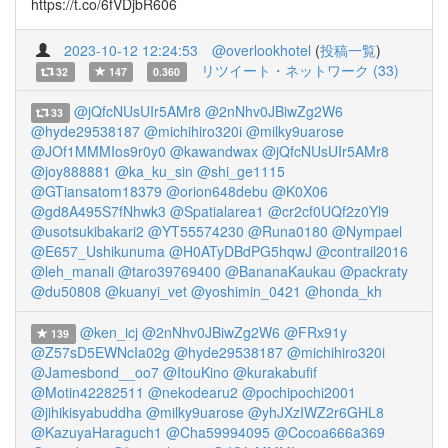
https://t.co/6fVDjbR606
2023-10-12 12:24:53
@overlookhotel
(
投稿一覧
)
リツイート・ネットワーク (33)
32
147
0.360
@jQfcNUsUIr5AMr8
@2nNhv0JBiwZg2W6
33
@hyde29538187
@michihiro320i
@milky9uarose
@JOf1MMMIos9r0y0
@kawandwax
@jQfcNUsUIr5AMr8
@joy888881
@ka_ku_sin
@shi_ge1115
@GTiansatom18379
@orion648debu
@K0X06
@gd8A495S7fNhwk3
@Spatialarea1
@cr2cf0UQf2z0Yl9
@usotsukibakari2
@YT55574230
@Runa0180
@Nympael
@E657_Ushikunuma
@H0ATyDBdPG5hqwJ
@contrail2016
@leh_manali
@taro39769400
@BananaKaukau
@packraty
@du50808
@kuanyi_vet
@yoshimin_0421
@honda_kh
@ken_icj
@2nNhv0JBiwZg2W6
@FRx91y
139
@Z57sD5EWNcIa02g
@hyde29538187
@michihiro320i
@Jamesbond__oo7
@ItouKino
@kurakabufif
@Motin42282511
@nekodearu2
@pochipochi2001
@jihikisyabuddha
@milky9uarose
@yhJXzIWZ2r6GHL8
@KazuyaHaraguch1
@Cha59994095
@Cocoa666a369