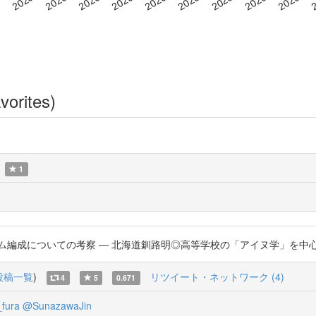
vorites)
1
ム編成についての考察 ― 北海道釧路明◎高等学校の「アイヌ学」を中心に http
投稿一覧
)
リツイート・ネットワーク (4)
4
5
0.671
fura
@SunazawaJin