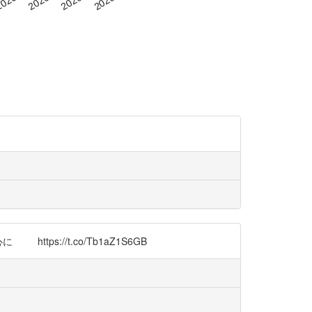
s://t.co/Tb1aZ1S6GB