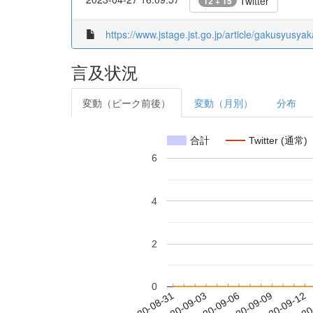
Twitter
12 + 15
https://www.jstage.jst.go.jp/article/gakusyusyak
言及状況
変動（ピーク前後）
変動（月別）
分布
合計
Twitter (通常)
6
4
2
0
2020-09-06
2020-09-09
2020-09-12
2020
2020-08-31
2020-09-03