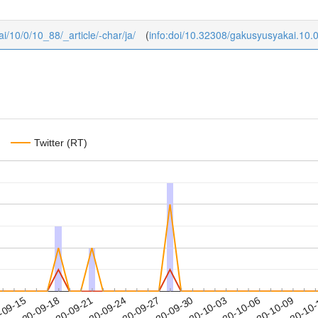
ai/10/0/10_88/_article/-char/ja/
(
info:doi/10.32308/gakusyusyakai.10.
Twitter (RT)
2020-10-06
2020-10-09
2020-10
-09-15
2
2020-09-18
2020-09-21
2020-09-24
2020-09-27
2020-09-30
2020-10-03