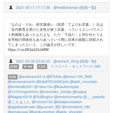
2021-05-11 17:17:39
@medicineman
(
投稿一覧
)
「なのよ・だわ」的言葉使い（所謂「てよだわ言葉」）元は
「近代教育を受けた女性が使う言葉」っていうエンパワメン
ト的側面もあったんだよな、ただ「下品だ」と叩かれたうえ
女学校の弱体化もありあっという間に旧来の規範に回収され
てしまったという。この論文が詳しいです。
https://t.co/MQa223J4BW
2021-03-30 23:42:23
@cement_thing
(
投稿一覧
)
リツイート・ネットワーク (68)
86
428
0.233
@anderson0214
@KTohko
@tomo1109_Reffi
68
@ranranranranhi
@k3pKYCcV49Oyfoi
@wish_mountain
@turtletalk0331
@1tasu1ha
@kosukemiyata
@13131mgmtmhm
@mimimiko_mimiko
@raykcp
@Nagayo0318
@YuiMugino
@umarerumaeha
@___paquita
@_l_o_g_i_c_
@nxoxex724
@slowjamsession
@appleandcrown
@jyuurant_IBZ
@memekichi_hibi
@amakusa4
@kanikurigohan
@wide_shoulder_