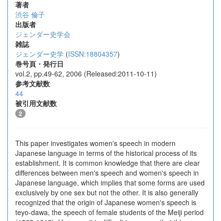
著者
渋谷 倫子
出版者
ジェンダー史学会
雑誌
ジェンダー史学
(
ISSN:18804357
)
巻号頁・発行日
vol.2, pp.49-62, 2006 (Released:2011-10-11)
参考文献数
44
被引用文献数
2
This paper investigates women's speech in modern
Japanese language in terms of the historical process of its
establishment. It is common knowledge that there are clear
differences between men's speech and women's speech in
Japanese language, which implies that some forms are used
exclusively by one sex but not the other. It is also generally
recognized that the origin of Japanese women's speech is
teyo-dawa, the speech of female students of the Meiji period