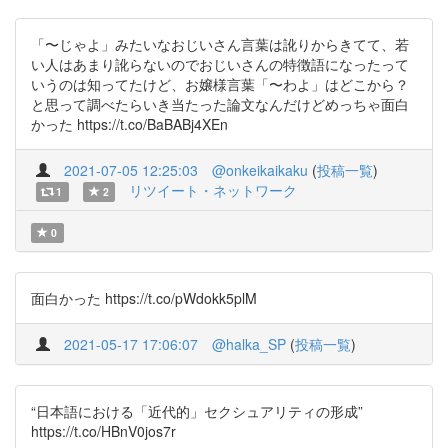
「〜じゃよ」みたいなおじいさん言葉は訛りからきてて、若
い人はあまり訛らないのでおじいさんの特徴語になったって
いうのは知ってたけど、お嬢様言葉「〜わよ」はどこから？
と思って調べたらいき当たった論文なんだけどめっちゃ面白
かった https://t.co/BaBABj4XEn
2021-07-05 12:25:03
@onkeikaikaku
(
投稿一覧
)
リツイート・ネットワーク
1
2
0
面白かった https://t.co/pWdokk5plM
2021-05-17 17:06:07
@halka_SP
(
投稿一覧
)
“日本語における「近代的」セクシュアリティの形成”
https://t.co/HBnV0jos7r