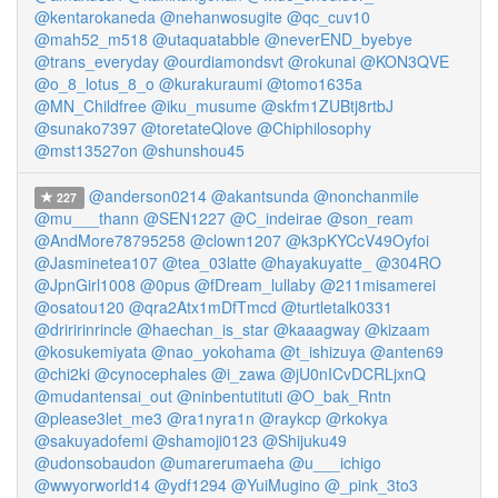
@kentarokaneda
@nehanwosugite
@qc_cuv10
@mah52_m518
@utaquatabble
@neverEND_byebye
@trans_everyday
@ourdiamondsvt
@rokunai
@KON3QVE
@o_8_lotus_8_o
@kurakuraumi
@tomo1635a
@MN_Childfree
@iku_musume
@skfm1ZUBtj8rtbJ
@sunako7397
@toretateQlove
@Chiphilosophy
@mst13527on
@shunshou45
@anderson0214
@akantsunda
@nonchanmile
227
@mu___thann
@SEN1227
@C_indeirae
@son_ream
@AndMore78795258
@clown1207
@k3pKYCcV49Oyfoi
@Jasminetea107
@tea_03latte
@hayakuyatte_
@304RO
@JpnGirl1008
@0pus
@fDream_lullaby
@211misamerei
@osatou120
@qra2Atx1mDfTmcd
@turtletalk0331
@driririnrincle
@haechan_is_star
@kaaagway
@kizaam
@kosukemiyata
@nao_yokohama
@t_ishizuya
@anten69
@chi2ki
@cynocephales
@i_zawa
@jU0nICvDCRLjxnQ
@mudantensai_out
@ninbentutituti
@O_bak_Rntn
@please3let_me3
@ra1nyra1n
@raykcp
@rkokya
@sakuyadofemi
@shamoji0123
@Shijuku49
@udonsobaudon
@umarerumaeha
@u___ichigo
@wwyorworld14
@ydf1294
@YuiMugino
@_pink_3to3