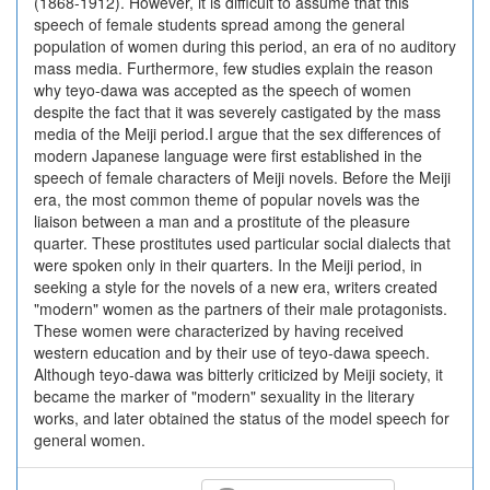
(1868-1912). However, it is difficult to assume that this
speech of female students spread among the general
population of women during this period, an era of no auditory
mass media. Furthermore, few studies explain the reason
why teyo-dawa was accepted as the speech of women
despite the fact that it was severely castigated by the mass
media of the Meiji period.I argue that the sex differences of
modern Japanese language were first established in the
speech of female characters of Meiji novels. Before the Meiji
era, the most common theme of popular novels was the
liaison between a man and a prostitute of the pleasure
quarter. These prostitutes used particular social dialects that
were spoken only in their quarters. In the Meiji period, in
seeking a style for the novels of a new era, writers created
"modern" women as the partners of their male protagonists.
These women were characterized by having received
western education and by their use of teyo-dawa speech.
Although teyo-dawa was bitterly criticized by Meiji society, it
became the marker of "modern" sexuality in the literary
works, and later obtained the status of the model speech for
general women.