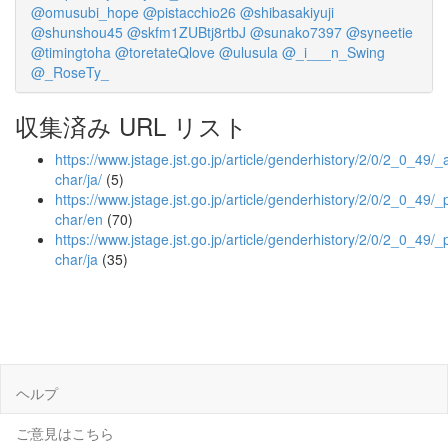
@omusubi_hope
@pistacchio26
@shibasakiyuji
@shunshou45
@skfm1ZUBtj8rtbJ
@sunako7397
@syneetie
@timingtoha
@toretateQlove
@ulusula
@_i___n_Swing
@_RoseTy_
収集済み URL リスト
https://www.jstage.jst.go.jp/article/genderhistory/2/0/2_0_49/_ar
char/ja/
(5)
https://www.jstage.jst.go.jp/article/genderhistory/2/0/2_0_49/_p
char/en
(70)
https://www.jstage.jst.go.jp/article/genderhistory/2/0/2_0_49/_p
char/ja
(35)
ヘルプ
ご意見はこちら