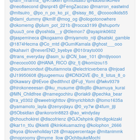
@iam_rihanna_
@KTakeri
@mtdisa85
@NadeshikoRev
@neo8second
@snpr45
@FengZaozao
@marron_eastwind
@mitsuiro_
@po_n_po_ko_pi_
@sissy_86_
@coooolkids55
@dami_dummy
@kmllf
@mog_og
@oiiogotonowhere
@okomemg
@plum_pot_221b
@rocca3199
@shuportv
@uuu3_one
@yoshida__y
@0lemon7
@ayapink0602
@jaspemineca
@kogaamo
@miyamoto_niji
@satski_gamble
@1874Hecma
@Co_mtd
@GumiKamala
@ghost___ooo
@kahavi1
@neverEND_byebye
@010rayto000
@trans_everyday
@asm_iu
@CN_bae_101
@mijiyooon
@necoco000
@HANA_RICO
@iz_fj
@komizou15
@ourdiamondsvt
@butiamnota
@electricverbena
@injoad
@J19950608
@juugeemuu
@KON3QVE
@o_8_lotus_8_o
@0kawary
@9Evoe
@edithnct
@Fuji_Yomi
@fwkv9379
@hirokoneeesan
@iku_musume
@illojillo
@kamuya_kurai
@MN_Childfree
@namegochiru
@oriak9
@pechka_bear
@ra_y0302
@sweetnighttov
@tinyrichbitch
@tomo1635a
@yamamoto_layla
@zenyojiayu
@0_vy7w
@4fum_jiji
@5Obsidian
@ankororin8823
@ao_windyday
@chouchokirei
@discofrienz
@GJOshpink
@indigokizaki
@kar1n_t0u
@kiet6
@kinki4uamazing
@kolophon_2666
@kyoa
@loveholiday128
@mappercentage
@mitanimmk
@moproomy
@myme_llow
@OchitsukeMochi