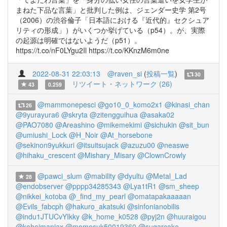
まねた下品な言葉」と批判した例は、ジェンダー史学 第2号
（2006）の渋谷倫子「日本語における『近代的』セクシュア
リティの形成」）がいくつか挙げている（p54）。が、実際
の起源は明確ではないようだ（p51）。
https://t.co/nF0LYgu2Il https://t.co/KKnzM6m0ne
2022-08-31 22:03:13
@raven_si
(
投稿一覧
)
30
リツイート・ネットワーク (26)
43
0.259
@mammonepesci
@go10_0_komo2x1
@kinasi_chan
26
@9yurayura6
@skryta
@zitengguihua
@asaka02
@PAO7080
@Areashino
@mikemekimi
@sichukin
@sit_bun
@umiushi_Lock
@H_Noir
@At_horsebone
@sekinon9yukkuri
@itsuitsujack
@azuzu00
@neaswe
@hihaku_crescent
@Mishary_Misary
@ClownCrowly
@pawci_slum
@mability
@dyultu
@Metal_Lad
28
@endobserver
@pppp34285343
@Lya1tR1
@sm_sheep
@nikkei_kotoba
@_find_my_pearl
@omatapakaaaaan
@Evils_fabcph
@hakuro_akatsuki
@sinfonianobilis
@indu1JTUCvYIkky
@k_home_k0528
@pyj2n
@huuraigou
@koheimaniax
@momosuk50019360
@sugarcake__