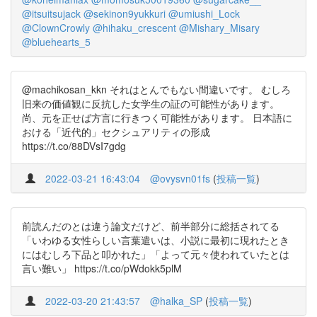
@itsuitsujack
@sekinon9yukkuri
@umiushi_Lock
@ClownCrowly
@hihaku_crescent
@Mishary_Misary
@bluehearts_5
@machikosan_kkn それはとんでもない間違いです。 むしろ
旧来の価値観に反抗した女学生の証の可能性があります。
尚、元を正せば方言に行きつく可能性があります。 日本語に
おける「近代的」セクシュアリティの形成
https://t.co/88DVsI7gdg
2022-03-21 16:43:04
@ovysvn01fs
(
投稿一覧
)
前読んだのとは違う論文だけど、前半部分に総括されてる
「いわゆる女性らしい言葉遣いは、小説に最初に現れたとき
にはむしろ下品と叩かれた」「よって元々使われていたとは
言い難い」 https://t.co/pWdokk5plM
2022-03-20 21:43:57
@halka_SP
(
投稿一覧
)