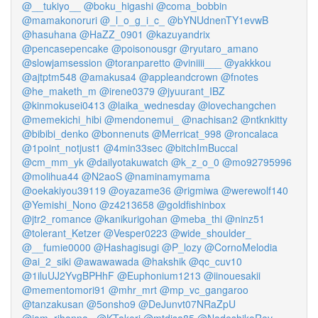
@__tukiyo__
@boku_higashi
@coma_bobbin
@mamakonoruri
@_l_o_g_i_c_
@bYNUdnenTY1evwB
@hasuhana
@HaZZ_0901
@kazuyandrix
@pencasepencake
@poisonousgr
@ryutaro_amano
@slowjamsession
@toranparetto
@viniiii___
@yakkkou
@ajtptm548
@amakusa4
@appleandcrown
@fnotes
@he_maketh_m
@irene0379
@jyuurant_IBZ
@kinmokusei0413
@laika_wednesday
@lovechangchen
@memekichi_hibi
@mendonemui_
@nachisan2
@ntknkitty
@bibibi_denko
@bonnenuts
@Merricat_998
@roncalaca
@1point_notjust1
@4min33sec
@bitchImBuccal
@cm_mm_yk
@dailyotakuwatch
@k_z_o_0
@mo92795996
@molihua44
@N2aoS
@naminamymama
@oekakiyou39119
@oyazame36
@rigmiwa
@werewolf140
@Yemishi_Nono
@z4213658
@goldfishinbox
@jtr2_romance
@kanikurigohan
@meba_thi
@ninz51
@tolerant_Ketzer
@Vesper0223
@wide_shoulder_
@__fumie0000
@Hashagisugi
@P_lozy
@CornoMelodia
@ai_2_siki
@awawawada
@hakshik
@qc_cuv10
@1iluUJ2YvgBPHhF
@Euphonium1213
@iinouesakii
@mementomori91
@mhr_mrt
@mp_vc_gangaroo
@tanzakusan
@5onsho9
@DeJunvt07NRaZpU