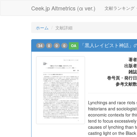
Ceek.jp Altmetrics (α ver.)
文献ランキング
ホーム
文献詳細
「黒人レイピスト神話」の
34
0
0
0
OA
著者
出版者
雑誌
巻号頁・発行日
参考文献数
Lynchings and race riots 
historians and sociologis
economic contexts for th
tend to focus excessively
causes of lynching than t
casting light on the Bla