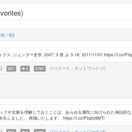
vorites)
投稿一覧
)
 2007, 3 巻, p. 5-18, 2011/11/01 https://t.co/P3q0zMjf
覧
)
リツイート・ネットワーク (1)
1
3
0.707
のレトリックや文脈を理解しておくことは、あらゆる属性に向けられた神話
。 再掲いたします。 https://t.co/P3q0zMjfTr
覧
)
リツイート・ネットワーク (3)
3
3
0.408