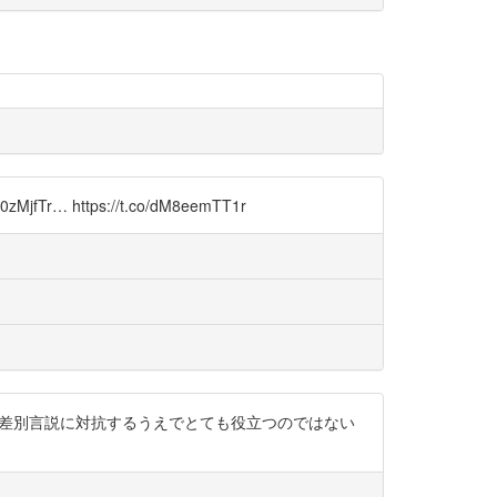
Tr… https://t.co/dM8eemTT1r
的な差別言説に対抗するうえでとても役立つのではない