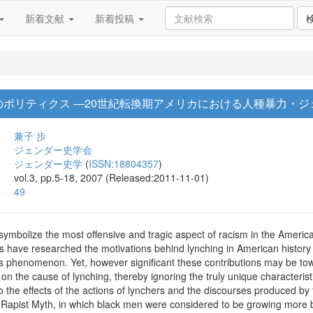
新着文献
新着投稿
ポリティクス ―20世紀転換期アメリカにおける人種暴力・ジ
兼子 歩
ジェンダー史学会
ジェンダー史学
(
ISSN:18804357
)
vol.3, pp.5-18, 2007 (Released:2011-11-01)
49
symbolize the most offensive and tragic aspect of racism in the America
ts have researched the motivations behind lynching in American history 
is phenomenon. Yet, however significant these contributions may be to
 on the cause of lynching, thereby ignoring the truly unique characterist
o the effects of the actions of lynchers and the discourses produced by 
ck Rapist Myth, in which black men were considered to be growing more 