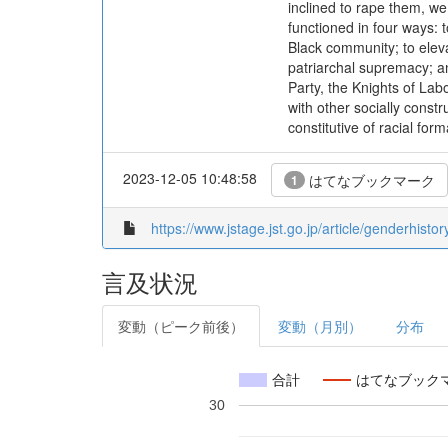
inclined to rape them, we
functioned in four ways: t
Black community; to eleva
patriarchal supremacy; a
Party, the Knights of Lab
with other socially const
constitutive of racial for
2023-12-05 10:48:58
はてなブックマーク
1
https://www.jstage.jst.go.jp/article/genderhistor
言及状況
変動（ピーク前後）
変動（月別）
分布
合計
はてなブック
30