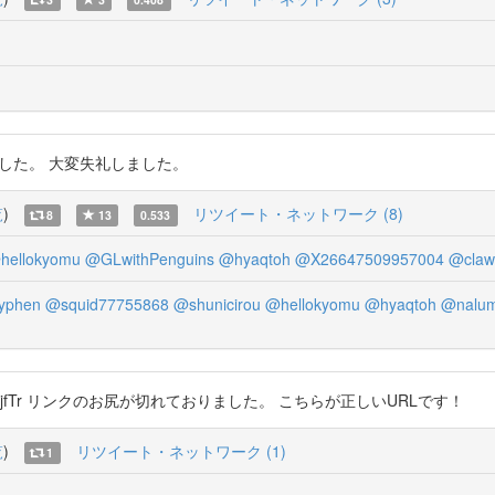
ておりました。 大変失礼しました。
覧
)
リツイート・ネットワーク (8)
8
13
0.533
hellokyomu
@GLwithPenguins
@hyaqtoh
@X26647509957004
@claw
yphen
@squid77755868
@shunicirou
@hellokyomu
@hyaqtoh
@nalu
P3q0zMjfTr リンクのお尻が切れておりました。 こちらが正しいURLです！
覧
)
リツイート・ネットワーク (1)
1