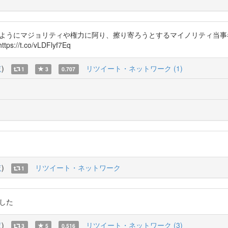
文でも、こちらの方のようにマジョリティや権力に阿り、擦り寄ろうとするマイノリ
.co/vLDFlyf7Eq
覧
)
リツイート・ネットワーク (1)
1
3
0.707
覧
)
リツイート・ネットワーク
1
ました
覧
)
リツイート・ネットワーク (3)
3
5
0.516