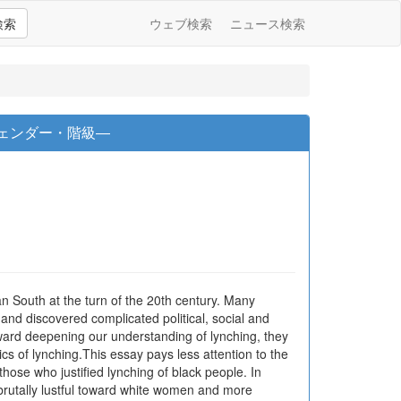
検索
ウェブ検索
ニュース検索
ェンダー・階級―
n South at the turn of the 20th century. Many
and discovered complicated political, social and
ward deepening our understanding of lynching, they
ics of lynching.This essay pays less attention to the
those who justified lynching of black people. In
brutally lustful toward white women and more