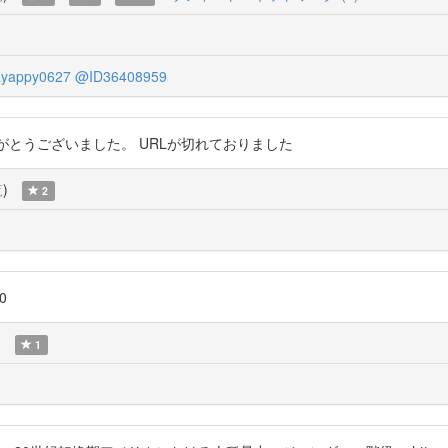
yappy0627
@ID36408959
0zMjfTr ありがとうございました。 URLが切れておりました
覧
)
2
0
)
1