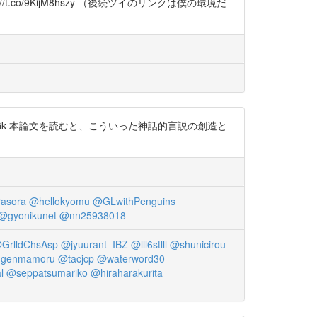
o/9KijM8hszy （後続ツイのリンクは僕の環境だ
uMCMYhE6Gk 本論文を読むと、こういった神話的言説の創造と
asora
@hellokyomu
@GLwithPenguins
@gyonikunet
@nn25938018
GrlldChsAsp
@jyuurant_IBZ
@lll6stlll
@shunicirou
genmamoru
@tacjcp
@waterword30
l
@seppatsumariko
@hiraharakurita