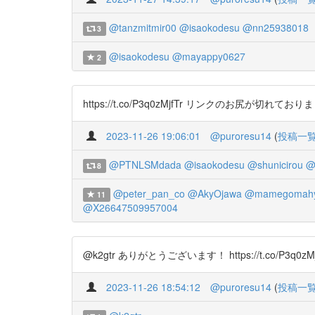
@tanzmitmir00
@isaokodesu
@nn25938018
3
@isaokodesu
@mayappy0627
2
https://t.co/P3q0zMjfTr リンクのお尻が切れ
2023-11-26 19:06:01
@puroresu14
(
投稿一
@PTNLSMdada
@isaokodesu
@shunicirou
@
8
@peter_pan_co
@AkyOjawa
@mamegomah
11
@X26647509957004
@k2gtr ありがとうございます！ https://t.co/
2023-11-26 18:54:12
@puroresu14
(
投稿一