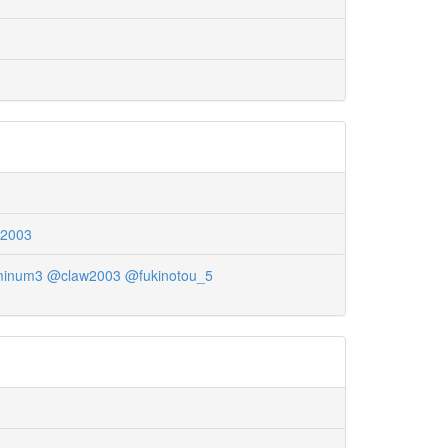
2003
minum3
@claw2003
@fukinotou_5