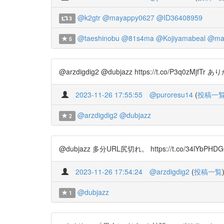
@k2gtr
@mayappy0627
@ID36408959
3
@taeshinobu
@81s4ma
@Kojiyamabeal
@ma
5
@arzdigdig2 @dubjazz https://t.co/P3q
2023-11-26 17:55:55
@puroresu14
(
投稿一
@arzdigdig2
@dubjazz
2
@dubjazz 多分URL尻切れ。 https://t.co/34lYbPHDG
2023-11-26 17:54:24
@arzdigdig2
(
投稿一覧
@dubjazz
1