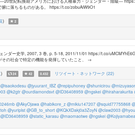
世紀転換期アメリカにおける人種暴力・ジェンダー・階級― https://t.c
ものがある。 https://t.co/zobuAiW9O1
覧
)
2
, 2007, 3 巻, p. 5-18, 2011/11/01 https://t.co/
がその社会で特定の機能を発揮していたこと、 →
覧
)
リツイート・ネットワーク (22)
24
42
0.432
@isaokodesu
@jyuurant_IBZ
@repipuhoney
@shunicirou
@mizuyasor
003
@k2gtr
@ourdiamondsvt
@ID36408959
@ngskei
@hiraharakurita
0246mb
@AkyOjawa
@habikore_z
@mikiu147207
@squid77755868
@
toh
@yuriplst
@GB_to_short
@KQkXDakj0a3ZoyN
@claw2003
@hyou
@ID36408959
@static_karasu
@maomaotwe
@ngskei
@Kojiyamabea