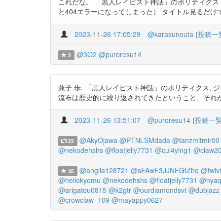
これだな。 「黒人レイピスト神話」のポリティクス ―20
と404エラーになってしまった） タイトル見るだけで腑に落ちる
2023-11-26 17:05:29
@karasunouta
(
投稿一
@3O2
@puroresu14
2
兼子 歩, 「黒人レイピスト神話」のポリティクス, ジェンダー史学
流布は歴史的に繰り返されてきたということ、それ
2023-11-26 13:51:07
@puroresu14
(
投稿一
@AkyOjawa
@PTNLSMdada
@tanzmitmir00
22
@nekodehshs
@floatjelly7731
@cui4ying1
@claw2
@anglia128721
@sFAwF3JJNFGtZhq
@fwiv
35
@hellokyomu
@nekodehshs
@floatjelly7731
@hyaq
@arigatou0815
@k2gtr
@ourdiamondsvt
@dubjazz
@crowclaw_109
@mayappy0627