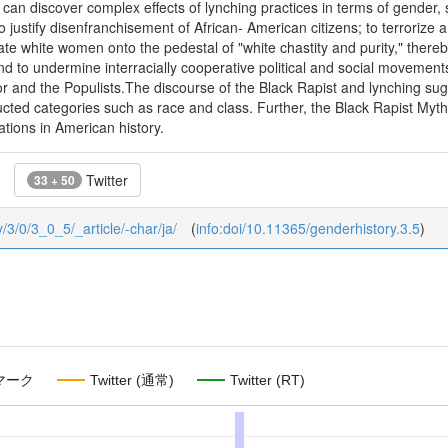
 can discover complex effects of lynching practices in terms of gender,
o justify disenfranchisement of African- American citizens; to terrorize a
te white women onto the pedestal of "white chastity and purity," thereb
nd to undermine interracially cooperative political and social movemen
or and the Populists.The discourse of the Black Rapist and lynching sugg
ructed categories such as race and class. Further, the Black Rapist Myth
mations in American history.
Twitter
33 + 50
y/3/0/3_0_5/_article/-char/ja/
(
info:doi/10.11365/genderhistory.3.5
)
マーク
Twitter (通常)
Twitter (RT)