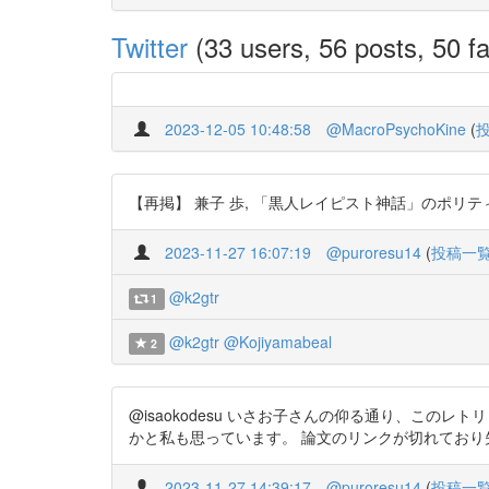
Twitter
(33 users, 56 posts, 50 fa
2023-12-05 10:48:58
@MacroPsychoKine
(
【再掲】 兼子 歩, 「黒人レイピスト神話」のポリティクス, ジェンダー史学,
2023-11-27 16:07:19
@puroresu14
(
投稿一
@k2gtr
1
@k2gtr
@Kojiyamabeal
2
@isaokodesu いさお子さんの仰る通り、こ
かと私も思っています。 論文のリンクが切れており失礼しました
2023-11-27 14:39:17
@puroresu14
(
投稿一