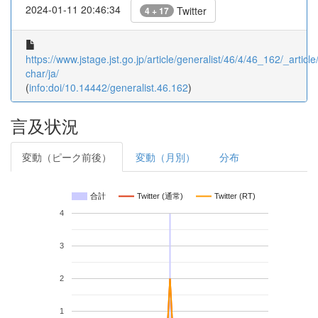
2024-01-11 20:46:34
Twitter
4 + 17
https://www.jstage.jst.go.jp/article/generalist/46/4/46_162/_article
char/ja/
(
info:doi/10.14442/generalist.46.162
)
言及状況
変動（ピーク前後）
変動（月別）
分布
合計
Twitter (通常)
Twitter (RT)
4
3
2
1