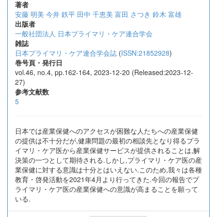
著者
安藤 明美
今井 鉄平
田中 千恵美
富田 さつき
鈴木 富雄
出版者
一般社団法人 日本プライマリ・ケア連合学会
雑誌
日本プライマリ・ケア連合学会誌
(
ISSN:21852928
)
巻号頁・発行日
vol.46, no.4, pp.162-164, 2023-12-20 (Released:2023-12-
27)
参考文献数
5
日本では産業保健へのアクセスが困難な人たちへの産業保健
の提供は不十分だが,健康問題の最初の相談先となり得るプラ
イマリ・ケア医から産業保健サービスが提供されることは,解
決策の一つとして期待される.しかし,プライマリ・ケア医の産
業保健に対する意識は十分とはいえない.このため,我々は各種
教育・啓発活動を2021年4月より行ってきた.今回の報告でプ
ライマリ・ケア医の産業保健への意識が高まることを願って
いる.