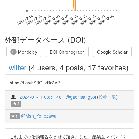
*
*
0
2024-01-31
2023-12-14
2024-01-01
2024-01-19
2024-02-06
2023-12-20
2024-01-07
2024-01-25
2023-12-26
2024-01-13
外部データベース (DOI)
Mendeley
DOI Chronograph
Google Scholar
0
Twitter
(4 users, 4 posts, 17 favorites)
https://t.co/kSBGLzBc3A?
2024-01-11 08:51:48
@gachisangyoi
(
投稿一覧
)
2
@Msh_Yonezawa
1
これまでの活動報告をさせて頂きました。産業医マインドを