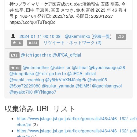
持つプライマリ・ケア医育成のための活動報告 安藤 明美, 今
井 鉄平, 田中 千恵美, 富田 さつき, 鈴木 富雄 2023 年 46 巻 4
号 p. 162-164 発行日: 2023/12/20 公開日: 2023/12/27
https://t.co/q0rTuT9qOc
2024-01-11 00:10:09
@akeminnko
(
投稿一覧
)
2
リツイート・ネットワーク (2)
16
0.354
@1ch1go1ch1e
@JPCA_offcial
2
@mtmtanther
@cider_pr
@aiimai
@byouinsougou28
16
@dongritaka
@1ch1go1ch1e
@JPCA_offcial
@naoki_coaching
@y8HrVmXNJ2cfgPk
@shoei05
@Soy72229080
@suika_yamada
@ElM5f
@gachisangyoi
@ayako700
@YNagao7
収集済み URL リスト
https://www.jstage.jst.go.jp/article/generalist/46/4/46_162/_arti
char/ja/
(3)
https://www.jstage.jst.go.jp/article/generalist/46/4/46_162/_pdf
char/ja
(1)