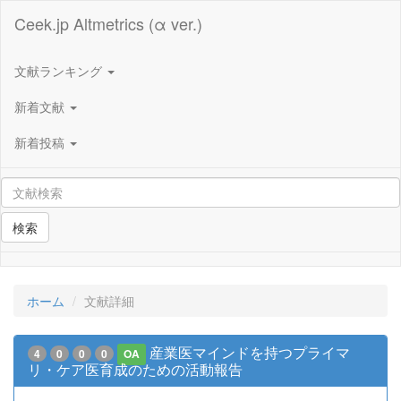
Ceek.jp Altmetrics (α ver.)
文献ランキング
新着文献
新着投稿
検索
ホーム
文献詳細
産業医マインドを持つプライマ
4
0
0
0
OA
リ・ケア医育成のための活動報告