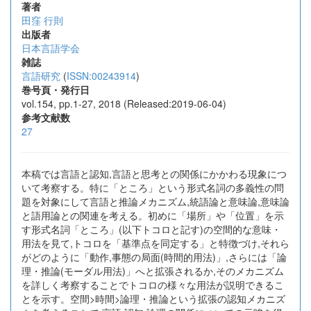
著者
田窪 行則
出版者
日本言語学会
雑誌
言語研究
(
ISSN:00243914
)
巻号頁・発行日
vol.154, pp.1-27, 2018 (Released:2019-06-04)
参考文献数
27
本稿では言語と認知,言語と思考との関係にかかわる現象につ
いて考察する。特に「ところ」という形式名詞の多義性の問
題を対象にして言語と推論メカニズム,統語論と意味論,意味論
と語用論との関連を考える。初めに「場所」や「位置」を示
す形式名詞「ところ」(以下トコロと記す)の空間的な意味・
用法を見て,トコロを「基準点を同定する」と特徴づけ,それら
がどのように「動作,事態の局面(時間的用法)」,さらには「論
理・推論(モーダル用法)」へと拡張されるか,そのメカニズム
を詳しく考察することでトコロの様々な用法が説明できるこ
とを示す。空間>時間>論理・推論という拡張の認知メカニズ