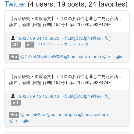
Twitter
(4 users, 19 posts, 24 favorites)
【言語研究・掲載論文】トコロの多義性を通じて見た言語，
認知，論理 (田窪 行則) 154号 https://t.co/0yc92P474F
2023-09-24 10:58:20
@LingSocJpn
(
投稿一覧
)
リツイート・ネットワーク
1
4
@NK7aC4qsBDeW0Pl
@hominami_mama
@InTingjie
3
【言語研究・掲載論文】トコロの多義性を通じて見た言語，
認知，論理 (田窪 行則) 154号 https://t.co/0yc92P474F
2023-09-12 15:08:13
@LingSocJpn
(
投稿一覧
)
8
@mochiv2ab
@ho_anthropos
@2ndCapybara
4
@InTingjie