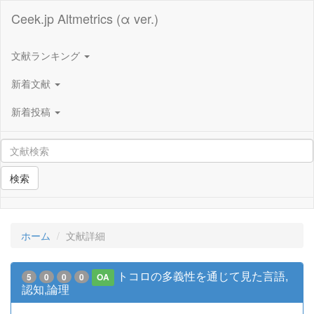
Ceek.jp Altmetrics (α ver.)
文献ランキング
新着文献
新着投稿
検索
ホーム
文献詳細
トコロの多義性を通じて見た言語,
5
0
0
0
OA
認知,論理