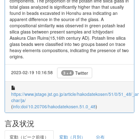
components. The proportion of the potash lime silica glass in
total glass analyzed is significantly higher than that usually
found in beads excavated in Honshu area indicating an
apparent difference in the source of the glass. A
compositional similarity was observed in green potash lead
silica glass between present samples and Ichijyodani
Asakura Clan Ruins(15,16th century AD). Potash lime silica
glass beads were classified into two groups based on trace
heavy elements compositions, indicating the presence of two
origins.
2023-02-19 10:16:58
Twitter
3 + 4
https://www.jstage.jst.go.jp/article/hakodatekosen/51/0/51_48/_art
char/ja/
(
info:doi/10.20706/hakodatekosen.51.0_48
)
言及状況
変動（ピーク前後）
変動（月別）
分布