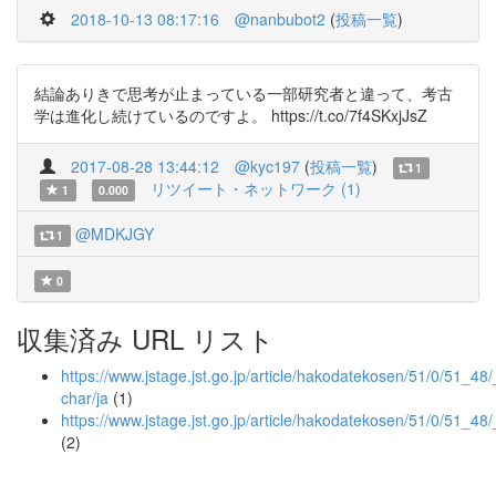
2018-10-13 08:17:16
@nanbubot2
(
投稿一覧
)
結論ありきで思考が止まっている一部研究者と違って、考古
学は進化し続けているのですよ。 https://t.co/7f4SKxjJsZ
2017-08-28 13:44:12
@kyc197
(
投稿一覧
)
1
リツイート・ネットワーク (1)
1
0.000
@MDKJGY
1
0
収集済み URL リスト
https://www.jstage.jst.go.jp/article/hakodatekosen/51/0/51_48/_
char/ja
(1)
https://www.jstage.jst.go.jp/article/hakodatekosen/51/0/51_48/
(2)