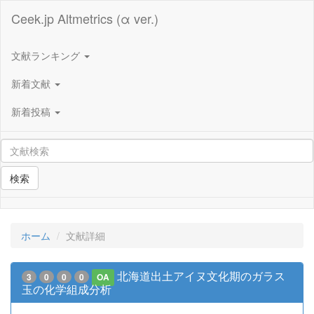
Ceek.jp Altmetrics (α ver.)
文献ランキング
新着文献
新着投稿
検索
ホーム
文献詳細
北海道出土アイヌ文化期のガラス
3
0
0
0
OA
玉の化学組成分析