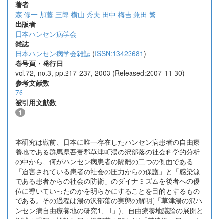
著者
森 修一
加藤 三郎
横山 秀夫
田中 梅吉
兼田 繁
出版者
日本ハンセン病学会
雑誌
日本ハンセン病学会雑誌
(
ISSN:13423681
)
巻号頁・発行日
vol.72, no.3, pp.217-237, 2003 (Released:2007-11-30)
参考文献数
76
被引用文献数
1
本研究は戦前、日本に唯一存在したハンセン病患者の自由療
養地である群馬県吾妻郡草津町湯の沢部落の社会科学的分析
の中から、何がハンセン病患者の隔離の二つの側面である
「迫害されている患者の社会の圧力からの保護」と「感染源
である患者からの社会の防衛」のダイナミズムを後者への優
位に導いていったのかを明らかにすることを目的とするもの
である。その過程は湯の沢部落の実態の解明(「草津湯の沢ハ
ンセン病自由療養地の研究1、II」)、自由療養地議論の展開と