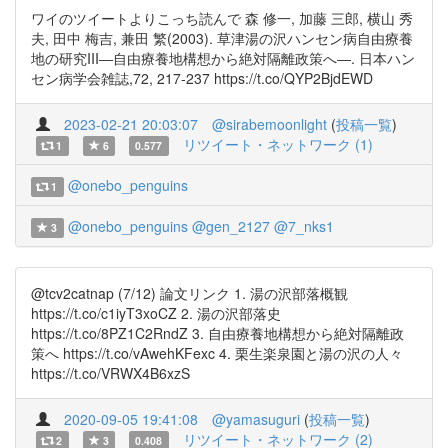
ワイのツイートよりこっち読んで 森 修一, 加藤 三郎, 横山 秀
夫, 田中 梅吉, 兼田 繁(2003). 草津湯の沢ハンセン病自由療養
地の研究III―自由療養地構想から絶対隔離政策へ―. 日本ハン
セン病学会雑誌,72, 217-237 https://t.co/QYP2BjdEWD
2023-02-21 20:03:07
@sirabemoonlight
(
投稿一覧
)
リツイート・ネットワーク (1)
1
6
0.577
@onebo_penguins
1
@onebo_penguins
@gen_2127
@7_nks1
3
@tcv2catnap (7/12) 論文リンク 1. 湯の沢部落概観
https://t.co/c1iyT3xoCZ 2. 湯の沢部落史
https://t.co/8PZ1C2RndZ 3. 自由療養地構想から絶対隔離政
策へ https://t.co/vAwehKFexc 4. 栗生楽泉園と湯の沢の人々
https://t.co/VRWX4B6xzS
2020-09-05 19:41:08
@yamasuguri
(
投稿一覧
)
リツイート・ネットワーク (2)
2
3
0.408