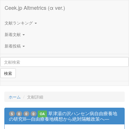
Ceek.jp Altmetrics (α ver.)
文献ランキング
新着文献
新着投稿
検索
ホーム
文献詳細
草津湯の沢ハンセン病自由療養地
5
0
0
0
OA
の研究III―自由療養地構想から絶対隔離政策へ―