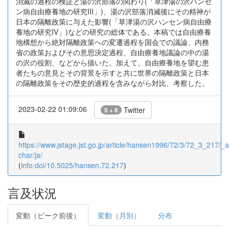
消滅の過程の検証と湯の沢部落の関わり(「草津湯の沢ハンセ
ン病自由療養地の研究III」)、湯の沢部落消滅後にその精神が
日本の隔離政策に与えた影響(「草津湯の沢ハンセン病自由療
養地の研究IV」)などの研究の総体である。本稿では自由療養
地構想から絶対隔離政策への変遷過程を国会での議論、内務
省の政策およびその意思決定過程、自由療養地議論の中の湯
の沢の役割、などから描いた。加えて、自由療養地を望む患
者たちの意見とその背景を示すと共に世界の隔離政策と日本
の隔離政策をその歴史的過程を含みながら対比、考察した。
2023-02-22 01:09:06
Twitter
5 + 6
https://www.jstage.jst.go.jp/article/hansen1996/72/3/72_3_217/_ar
char/ja/
(
info:doi/10.5025/hansen.72.217
)
言及状況
変動（ピーク前後）
変動（月別）
分布