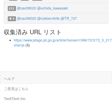
@cao58020
@uchida_kawasaki
2
@cao58020
@rubbernitrile
@TR_727
3
収集済み URL リスト
https://www.jstage.jst.go.jp/article/hansen1996/72/3/72_3_217/
char/ja
(5)
ヘルプ
ご意見はこちら
TechTech Inc.