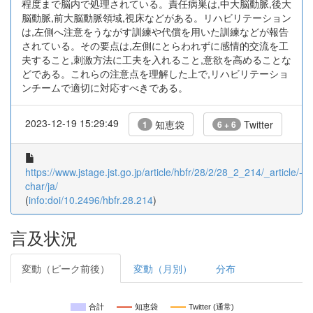
程度まで脳内で処理されている。責任病巣は,中大脳動脈,後大
脳動脈,前大脳動脈領域,視床などがある。リハビリテーション
は,左側へ注意をうながす訓練や代償を用いた訓練などが報告
されている。その要点は,左側にとらわれずに感情的交流を工
夫すること,刺激方法に工夫を入れること,意欲を高めることな
どである。これらの注意点を理解した上で,リハビリテーショ
ンチームで適切に対応すべきである。
2023-12-19 15:29:49
知恵袋
Twitter
1
6 + 6
https://www.jstage.jst.go.jp/article/hbfr/28/2/28_2_214/_article/-
char/ja/
(
info:doi/10.2496/hbfr.28.214
)
言及状況
変動（ピーク前後）
変動（月別）
分布
合計
知恵袋
Twitter (通常)