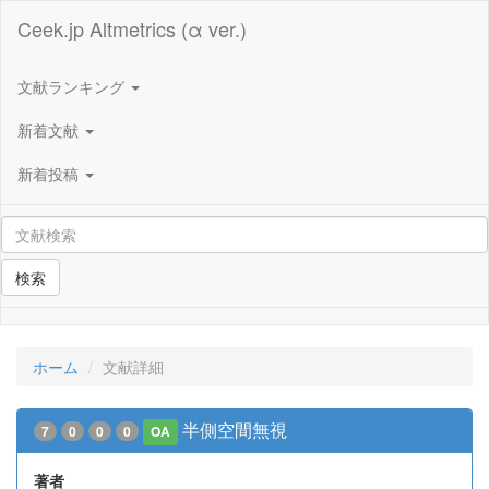
Ceek.jp Altmetrics (α ver.)
文献ランキング
新着文献
新着投稿
検索
ホーム
文献詳細
半側空間無視
7
0
0
0
OA
著者