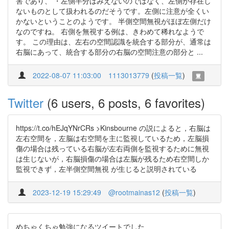
害であり、 ・左側半分はみえないのではなく、左側が存在し
ないものとして扱われるのだそうです。左側に注意が全くい
かないということのようです。 半側空間無視がほぼ左側だけ
なのですね。 右側を無視する例は、きわめて稀れなようで
す。 この理由は、左右の空間認識を統合する部分が、通常は
右脳にあって、統合する部分の右脳の空間注意の部分と ...
2022-08-07 11:03:00
1113013779
(
投稿一覧
)
Twitter
(6 users, 6 posts, 6 favorites)
https://t.co/hEJqYNrCRs >Kinsbourne の説によると，右脳は
左右空間を，左脳は右空間を主に監視しているため，左脳損
傷の場合は残っている右脳が左右両側を監視するために無視
は生じないが，右脳損傷の場合は左脳が残るため右空間しか
監視できず，左半側空間無視 が生じると説明されている
2023-12-19 15:29:49
@rootmainas12
(
投稿一覧
)
めちゃくちゃ勉強になるツイートでした