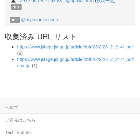
2012-05-08 21:53:53
@optical_frog
(
投稿一覧
)
1
@myfavoritescene
1
収集済み URL リスト
https://www.jstage.jst.go.jp/article/hbfr/28/2/28_2_214/_pdf
(6)
https://www.jstage.jst.go.jp/article/hbfr/28/2/28_2_214/_pdf/-
char/ja
(1)
ヘルプ
ご意見はこちら
TechTech Inc.