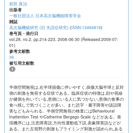
前田 真治
出版者
一般社団法人 日本高次脳機能障害学会
雑誌
高次脳機能研究 (旧 失語症研究)
(
ISSN:13484818
)
巻号頁・発行日
vol.28, no.2, pp.214-223, 2008-06-30 (Released:2009-07-
01)
参考文献数
36
被引用文献数
1
半側空間無視は,右半球損傷に伴いやすく,損傷大脳半球と反対
側の刺激を無視する症状である。臨床症状の特徴は,顔や視線
が健側を向いている,患側にいる人に気づかない,患側の食事の
食べ残しで気づくことが多い。また読字・書字障害や談話障
害などもみられる。半側空間無視の検査にはBehavioural
Inattention Test やCatherine Bergego Scale などがある。発
現機序には,注意障害説,方向性運動低下説,表象障害説などが
ある。また左視野の刺激もプライミング刺激が認められ,ある