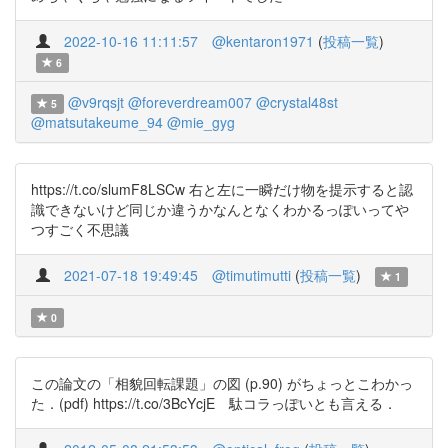
2022-10-16 11:11:57
@kentaron1971
(
投稿一覧
)
6
@v9rqsjt
@foreverdream007
@crystal48st
5
@matsutakeume_94
@mie_gyg
https://t.co/slumF8LSCw 右と左に一瞬だけ物を提示すると認
識できないけど同じか違うかなんとなくわかるっぽいってや
つすごく不思議
2021-07-18 19:49:45
@timutimutti
(
投稿一覧
)
1
0
この論文の「相貌回転課題」の図 (p.90) がちょっとこわかっ
た．(pdf) https://t.co/3BcYcjE 駄コラっぽいとも言える．