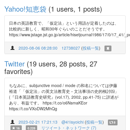
Yahoo!知恵袋
(1 users, 1 posts)
日本の英語教育で、「仮定法」という用語が定着したのは、
比較的に新しく、昭和30年ぐらいのことだそうです。
https://www.jstage.jst.go.jp/article/hisetjournal1986/17/0/17_41/_p
2020-08-06 08:28:00
12738027
(
投稿一覧
)
Twitter
(19 users, 28 posts, 27
favorites)
ちなみに、subjunctive mood / mode の和名については伊藤
裕道「「仮定法」の英文法教育史－文法事項の史的検討⑸」
(『日本英語教育史研究』(vol.17), 2002, pp.41-75) に詳述が
あり、有益です。 https://t.co/o6NsmaKEor
https://t.co/VXoDW2MhQg
2023-02-21 17:21:13
@41isyoichi
(
投稿一覧
)
8
リツイート・ネットワーク (7)
16
0.228