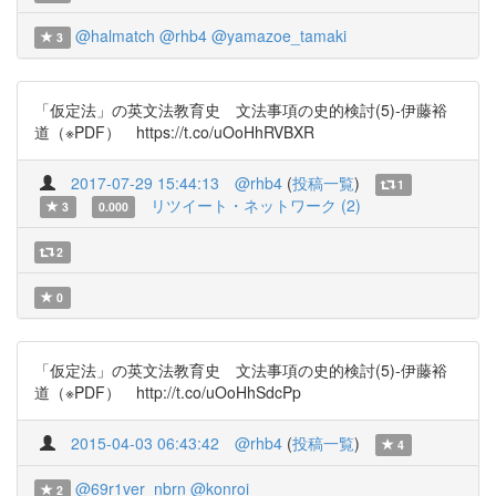
@halmatch
@rhb4
@yamazoe_tamaki
3
「仮定法」の英文法教育史 文法事項の史的検討(5)-伊藤裕
道（※PDF） https://t.co/uOoHhRVBXR
2017-07-29 15:44:13
@rhb4
(
投稿一覧
)
1
リツイート・ネットワーク (2)
3
0.000
2
0
「仮定法」の英文法教育史 文法事項の史的検討(5)-伊藤裕
道（※PDF） http://t.co/uOoHhSdcPp
2015-04-03 06:43:42
@rhb4
(
投稿一覧
)
4
@69r1ver_nbrn
@konroi
2