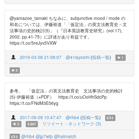
@yamazoe_tamaki ちなみに、subjunctive mood / mode の
和名については、伊藤裕道「「仮定法」の英文法教育史－文
法事項の史的検討(5)」（『日本英語教育史研究』(vol.17),
2002, pp.41-75）に詳述があり有益です。
https://t.co/5reJyv5VXW
2019-03-08 21:08:07
@41isyoichi
(
投稿一覧
)
1
0
参考。 「仮定法」の英文法教育史 文法事項の史的検討
(5)-伊藤裕道（※PDF） https://t.co/uOoHhSdcPp
https://t.co/FNdM3E56yg
2017-09-09 10:47:47
@rhb4
(
投稿一覧
)
3
リツイート・ネットワーク (3)
5
0.667
@rhb4
@jp7wfp
@halmatch
3