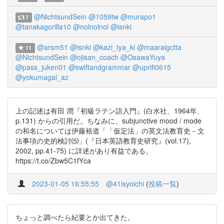
@NichtsundSein
@1059tw
@murapo1
7
@tanakagorilla10
@nolnolnol
@isnki
@arsm51
@isnki
@kazi_tya_ki
@maaraigctta
11
@NichtsundSein
@ojisan_coach
@OsawaYuya
@pass_juken01
@swiftandgrammar
@uprifi0615
@yokumagai_az
上の記述は有田 潤『初級ラテン語入門』(白水社、1964年、
p.131) からの引用だ。ちなみに、subjunctive mood / mode
の和名については伊藤裕道「「仮定法」の英文法教育史－文
法事項の史的検討⑸」(『日本英語教育史研究』(vol.17),
2002, pp.41-75) に詳述があり有益である。
https://t.co/Zbw5C1fYca
2023-01-05 16:55:55
@41isyoichi
(
投稿一覧
)
ちょっと調べたら紀要とか出てきた。