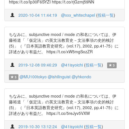
https://t.co/Ip30F6SYZI https://t.co/rjGzmj59NN
2020-10-04 11:44:19
@xxx_whitechapel
(
投稿一覧
)
ちなみに、subjunctive mood / mode の和名については、伊
藤裕道「「仮定法」の英文法教育史－文法事項の史的検討
(5)」（『日本英語教育史研究』(vol.17), 2002, pp.41-75）に
詳述があり有益だ。 https://t.co/xW5mgSozZR
2019-12-08 09:46:29
@41isyoichi
(
投稿一覧
)
3
@MU100tokyo
@ishilinguist
@yhkondo
3
ちなみに、subjunctive mood / mode の和名については、伊
藤裕道「「仮定法」の英文法教育史－文法事項の史的検討
(5)」（『日本英語教育史研究』(vol.17), 2002, pp.41-75）に
詳述があり有益だ。 https://t.co/5reJyv5VXW
2019-10-30 13:12:24
@41isyoichi
(
投稿一覧
)