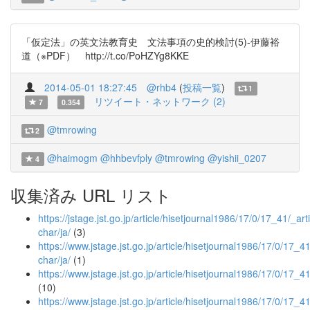
「仮定法」の英文法教育史 文法事項の史的検討(5)-伊藤裕
道（※PDF） http://t.co/PoHZYg8KKE
2014-05-01 18:27:45
@rhb4
(
投稿一覧
)
1
リツイート・ネットワーク (2)
7
0.354
@tmrowing
2
@haimogm
@hhbevfply
@tmrowing
@yishii_0207
4
収集済み URL リスト
https://jstage.jst.go.jp/article/hisetjournal1986/17/0/17_41/_arti
char/ja/
(3)
https://www.jstage.jst.go.jp/article/hisetjournal1986/17/0/17_41/
char/ja/
(1)
https://www.jstage.jst.go.jp/article/hisetjournal1986/17/0/17_4
(10)
https://www.jstage.jst.go.jp/article/hisetjournal1986/17/0/17_41