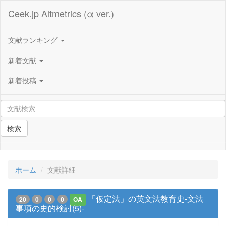
Ceek.jp Altmetrics (α ver.)
文献ランキング
新着文献
新着投稿
検索
ホーム
文献詳細
「仮定法」の英文法教育史-文法
20
0
0
0
OA
事項の史的検討(5)-