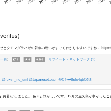
vorites)
クモマダラハゼの若魚の違いがすごくわかりやすいですね． https://t.co
稿一覧
)
リツイート・ネットワーク (1)
1
6
0.408
1
@roken_no_umi
@JapaneseLoach
@C4wA5uIo4qbQ5t8
が出ました。 色々と懐かしいです。12月の屋久島が寒かったことをよく覚えてい