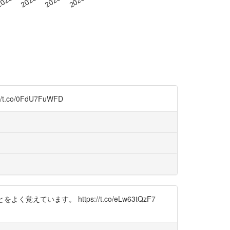
/0FdU7FuWFD
ます。 https://t.co/eLw63tQzF7