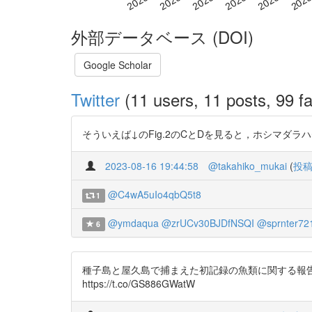
外部データベース (DOI)
Google Scholar
Twitter
(11 users, 11 posts, 99 fa
そういえば↓のFig.2のCとDを見ると，ホシマダラハゼと
2023-08-16 19:44:58
@takahiko_mukai
(
投
@C4wA5uIo4qbQ5t8
1
@ymdaqua
@zrUCv30BJDfNSQI
@sprnter72
6
種子島と屋久島で捕まえた初記録の魚類に関する報告(共著)
https://t.co/GS886GWatW