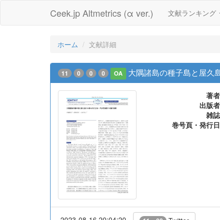
Ceek.jp Altmetrics (α ver.)
文献ランキング
ホーム
文献詳細
大隅諸島の種子島と屋久
11
0
0
0
OA
著者
出版者
雑誌
巻号頁・発行日
2023-08-16 20:04:20