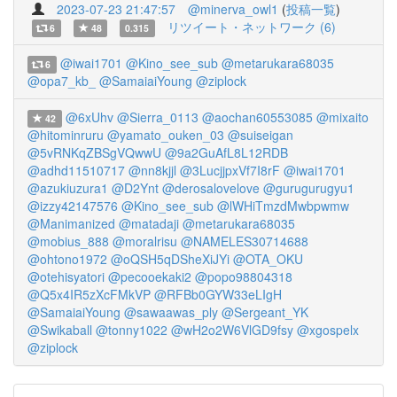
2023-07-23 21:47:57
@minerva_owl1
(
投稿一覧
)
リツイート・ネットワーク (6)
6
48
0.315
@iwai1701
@Kino_see_sub
@metarukara68035
6
@opa7_kb_
@SamaiaiYoung
@ziplock
@6xUhv
@Sierra_0113
@aochan60553085
@mixaito
42
@hitominruru
@yamato_ouken_03
@suiseigan
@5vRNKqZBSgVQwwU
@9a2GuAfL8L12RDB
@adhd11510717
@nn8kjjl
@3LucjjpxVf7I8rF
@iwai1701
@azukiuzura1
@D2Ynt
@derosalovelove
@gurugurugyu1
@izzy42147576
@Kino_see_sub
@lWHiTmzdMwbpwmw
@Manimanized
@matadaji
@metarukara68035
@mobius_888
@moralrisu
@NAMELES30714688
@ohtono1972
@oQSH5qDSheXiJYi
@OTA_OKU
@otehisyatori
@pecooekaki2
@popo98804318
@Q5x4IR5zXcFMkVP
@RFBb0GYW33eLIgH
@SamaiaiYoung
@sawaawas_ply
@Sergeant_YK
@Swikaball
@tonny1022
@wH2o2W6VlGD9fsy
@xgospelx
@ziplock