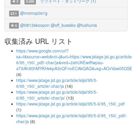
リツイート・ネットワーク (1)
3
0.000
@momop0s1g
1
@0813skoopon
@off_kuwako
@fushunia
3
収集済み URL リスト
https://www.google.com/url?
sa=t&source=web&rct=j&url=https://www.jstage.jst.go.jp/article/i
6/95_150/_pdf/-char/ja&ved=2ahUKEwiRwpau-
aT6AhX0hMYKHekpA3cQFnoECAkQAQ&usg=AOvVaw05QS
(4)
https://www.jstage.jst.go.jp/article/isljsl/95/5-
6/95_150/_article/-char/ja
(16)
https://www.jstage.jst.go.jp/article/isljsl/95/5-
6/95_150/_article/-char/ja/
(13)
https://www.jstage.jst.go.jp/article/isljsl/95/5-6/95_150/_pdf
(1)
https://www.jstage.jst.go.jp/article/isljsl/95/5-6/95_150/_pdf/-
char/ja
(6)