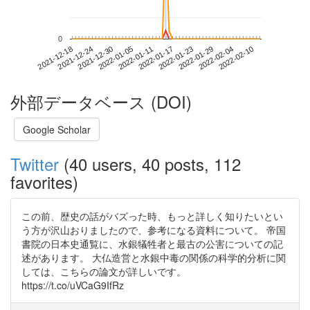
0
2022-02-04
2021-12-18
2022-01-05
2022-01-23
2022-02-10
2021-12-24
2022-01-11
2022-01-29
2021-12-30
2022-01-17
外部データベース (DOI)
Google Scholar
Twitter
(40 users, 40 posts, 112
favorites)
この前、歴史の話がバズった時、もっと詳しく知りたいとい
う方が沢山おりましたので、参考になる資料について。 帝国
書院の日本史通覧に、水銀犠牲者と最古の公害についての記
述があります。 大仏造営と水銀中毒の関係の科学的分析に関
しては、こちらの論文が詳しいです。
https://t.co/uVCaG9IfRz