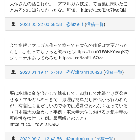
大仏さんの話これか。「アマルガム技法」て言葉は聞いたこ
とあるのに知らなかったな。無知。 https://t.co/E4c7IwqQiJ
2023-05-22 00:58:58
@hizie_f
(
投稿一覧
)
金で水銀アマルガム作って塗ってた大仏の作業は大変だった
らしいよねってちょっと調べたらhttps://t.co/YDWKSYavqSで
ジャーナルあってわろた https://t.co/IzeElkAOzo
2023-01-19 11:57:48
@Wolfram100423
(
投稿一覧
)
要は水銀に金を溶かして塗布して、加熱して水銀だけ蒸発さ
せるアマルガムめっきで、原理は簡単だし古代から行われた
が、有害性も甚だしいので今では通常使われなくなっている
（日本最大の金めっき事例・東大寺大仏における水銀中毒の
可能性を検討した例。最悪級とのこと）
https://t.co/FYdwTarO9Q
2022-09-21 12:42:56
@profenigma
(
投稿一覧
)