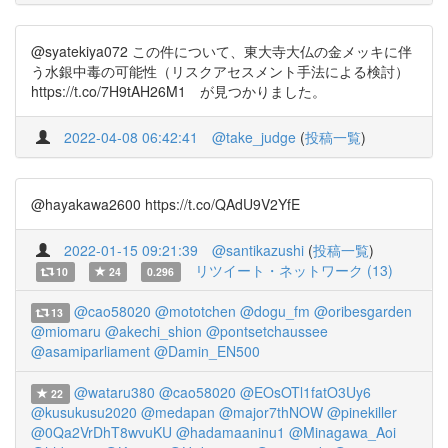
@syatekiya072 この件について、東大寺大仏の金メッキに伴
う水銀中毒の可能性（リスクアセスメント手法による検討）
https://t.co/7H9tAH26M1 が見つかりました。
2022-04-08 06:42:41
@take_judge
(
投稿一覧
)
@hayakawa2600 https://t.co/QAdU9V2YfE
2022-01-15 09:21:39
@santikazushi
(
投稿一覧
)
リツイート・ネットワーク (13)
10
24
0.296
@cao58020
@mototchen
@dogu_fm
@oribesgarden
13
@miomaru
@akechi_shion
@pontsetchaussee
@asamiparliament
@Damin_EN500
@wataru380
@cao58020
@EOsOTl1fatO3Uy6
22
@kusukusu2020
@medapan
@major7thNOW
@pinekiller
@0Qa2VrDhT8wvuKU
@hadamaaninu1
@Minagawa_Aoi