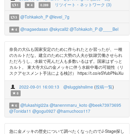
リツイート・ネットワーク (3)
1
4
0.289
@Tohkakoh_P
@level_7g
3
@nagaedasan
@skycall2
@Tohkakoh_P
@____Bel
4
奈良の大仏も国家安定のために作られたとか習ったが、一種
のカルトだな。建立のために大勢の人夫が奴隷労働させられ
ただろうし、水銀で死んだ人も多数いるはず。国家はずっと
カルト。 東大寺大仏の金メッキに伴う水銀中毒の可能性（リ
スクアセスメント手法による検討） https://t.co/eSYubPNuXu
2022-09-01 16:00:13
@sluggishslime
(
投稿一覧
)
8
@fukashigi22a
@tanennmaru_koto
@beek73973695
6
@Tonida11
@gogu0927
@hamuchoco117
急に金メッキの歴史について調べたくなったのでJ-Stage探し