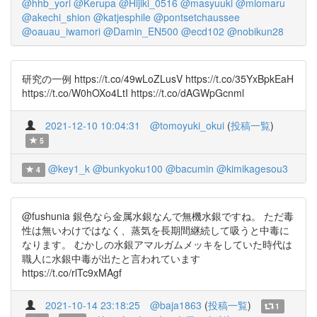
@hhb_yori
@Kerupa
@Hijiki_0516
@masyuuki
@miomaru
@akechi_shion
@katjesphile
@pontsetchaussee
@oauau_iwamori
@Damin_EN500
@ecd102
@nobikun28
研究の一例 https://t.co/49wLoZLusV https://t.co/35YxBpkEaH
https://t.co/W0hOXo4LtI https://t.co/dAGWpGcnml
2021-12-10 10:04:31
@tomoyuki_okui
(
投稿一覧
)
5
@key1_k
@bunkyoku100
@bacumin
@kimikagesou3
4
@fushunia 銀色なら金属水銀なんで無機水銀ですね。 ただ毒
性は無いわけではなく、蒸気を長期間継続して吸うと中毒に
なります。 むかしの水銀アマルガムメッキをしていた時代は
職人に水銀中毒が出たと言われています
https://t.co/rlTc9xMAgf
2021-10-14 23:18:25
@baja1863
(
投稿一覧
)
1