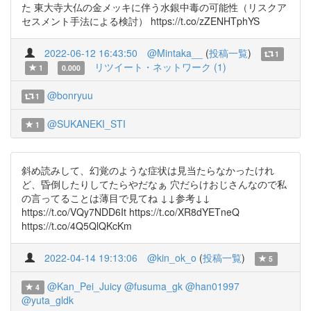
た 東大寺大仏の金メッキに伴う水銀中毒の可能性（リスクア
セスメント手法による検討） https://t.co/zZENHTphYS
2022-06-12 16:43:50
@Mintaka__
(
投稿一覧
)
1
リツイート・ネットワーク (1)
1
0.000
@bonryuu
1
@SUKANEKI_STI
1
斜め読みして、幻覚のような症状は見当たらなかったけれ
ど、昏倒したりしてたらやだなぁ 穴だらけおじさんなので私
の言ってることは薄目で見てね ↓↓参考↓↓
https://t.co/VQy7NDD6It https://t.co/XR8dYETneQ
https://t.co/4Q5QlQKcKm
2022-04-14 19:13:06
@kin_ok_o
(
投稿一覧
)
5
@Kan_Pei_Juicy
@fusuma_gk
@han01997
4
@yuta_gldk