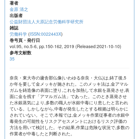
著者
金原 清之
出版者
公益財団法人大原記念労働科学研究所
雑誌
労働科学
(
ISSN:0022443X
)
巻号頁・発行日
vol.95, no.5-6, pp.150-162, 2019 (Released:2021-10-10)
参考文献数
35
奈良・東大寺の廬舎那仏像(いわゆる奈良・大仏)は,鋳了後,5
か年を要して金メッキが施された。このメッキ法は,金アマル
ガムを鋳造像の表面に塗り,これを加熱して水銀を蒸発させ,表
面に金を残す「アマルガム法」であった。このとき蒸発させ
た水銀蒸気により,多数の職人が水銀中毒にり患したと言われ
ている。しかしながら,中毒が発生したとする根拠は明らかに
されていない。そこで,本報では,金メッキ作業従事者の水銀中
毒発生の可能性をリスクアセスメントにおけるリスク評価の
方法を用いて検討した。その結果,作業は危険な状況で,多数の
作業者が中毒したと判断された。