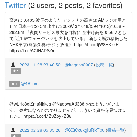
Twitter
(2 users, 2 posts, 2 favorites)
高さは 0.485 波長のようだ アンテナの高さは AMラジオ用と
して日本一の245m 出力は300kW 3*10^8/(594*10^3)*0.56 =
282.8m 『夜間サービス最大を目標に 空中線高を 0.56 λとし
て 近距離フェージングを防止している』 新しく増力移転した
NHK東京(菖蒲久喜)ラジオ放送所 https://t.co/rfjW8HKzzR
https://t.co/ACIHADSj0r
2023-11-28 23:46:52
@kegasa2007
(
投稿一覧
)
1
@491net
1
@wLHc8olZmsNhkJq @NagoyaAB388 おはようございま
す。 参考になるかわかりませんが、こういう資料を見つけま
した。 https://t.co/MZ3Zby7ZB8
2022-02-28 05:35:26
@XQCc8kgIuRlkT00
(
投稿一覧
)
1