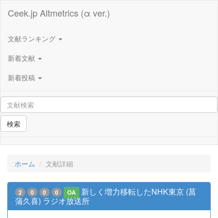
Ceek.jp Altmetrics (α ver.)
文献ランキング
新着文献
新着投稿
検索
ホーム
文献詳細
新しく増力移転したNHK東京 (菖
2
0
0
0
OA
蒲久喜) ラジオ放送所