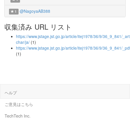
@NagoyaAB388
1
収集済み URL リスト
https://www.jstage.jst.go.jp/article/itej1978/36/9/36_9_841/_arti
char/ja/
(1)
https://www.jstage.jst.go.jp/article/itej1978/36/9/36_9_841/_pd
(1)
ヘルプ
ご意見はこちら
TechTech Inc.