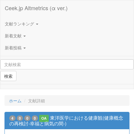
Ceek.jp Altmetrics (α ver.)
文献ランキング
新着文献
新着投稿
検索
ホーム
文献詳細
東洋医学における健康観(健康概念
4
0
0
0
OA
の再検討-幸福と病気の間-)