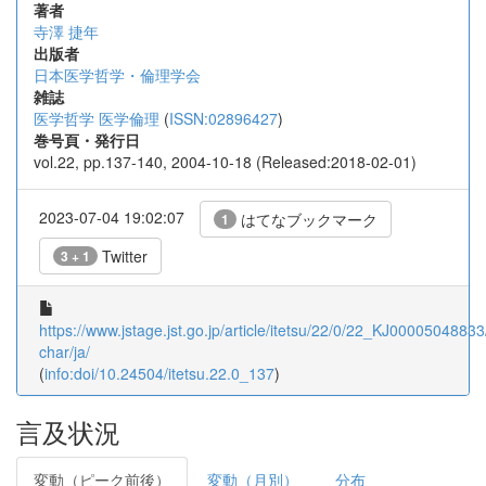
著者
寺澤 捷年
出版者
日本医学哲学・倫理学会
雑誌
医学哲学 医学倫理
(
ISSN:02896427
)
巻号頁・発行日
vol.22, pp.137-140, 2004-10-18 (Released:2018-02-01)
2023-07-04 19:02:07
はてなブックマーク
1
Twitter
3 + 1
https://www.jstage.jst.go.jp/article/itetsu/22/0/22_KJ00005048833/
char/ja/
(
info:doi/10.24504/itetsu.22.0_137
)
言及状況
変動（ピーク前後）
変動（月別）
分布