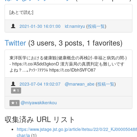
[あとで読む]
2021-01-30 16:01:00
id:namiryu
(
投稿一覧
)
Twitter
(3 users, 3 posts, 1 favorites)
東洋医学における健康観(健康概念の再検討-幸福と病気の間-)
- https://t.co/ASdd3gkonD 漢方薬局の真贋判定も難しいです
よね？…｡ｱｯﾗｰﾌｱｱﾗﾑ https://t.co/iDbhSVFO87
2023-07-04 19:02:07
@marwan_abe
(
投稿一覧
)
1
@miyawakikenkou
1
収集済み URL リスト
https://www.jstage.jst.go.jp/article/itetsu/22/0/22_KJ000050488
char/ja
(1)