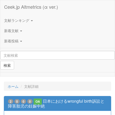
Ceek.jp Altmetrics (α ver.)
文献ランキング
新着文献
新着投稿
検索
ホーム
文献詳細
日本におけるwrongful birth訴訟と
2
0
0
0
OA
障害胎児の妊娠中絶