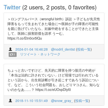
Twitter
(2 users, 2 posts, 0 favorites)
＞ロングフルバース（wrongful birth）訴訟 ＞子どもが先天性
障害をもって生まれてきた場合に〜医師が子の障害の可能性
を親に告げていたなら、妊娠中絶をすることができたと主張
して、医師に損害賠償を請求 うーむ。
https://t.co/Etn0cv5lQu
2024-01-04 16:46:28
@nodril_dentist
(
投稿一覧
)
リツイート・ネットワーク
1
ちょっと古いですけど、先天的に障害を持つ胎児の中絶が
「本当は法的に許されていない」けど現場では行われている
という話から、出生前診断が引き起こすであろう訴訟につい
て、など。 こういう社会問題も、おしどりマコさん、知らな
いのかなあ……？ https://t.co/eUOvpDIyI0
2018-11-10 15:51:49
@snow_gray_
(
投稿一覧
)