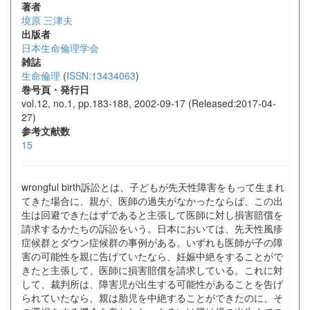
著者
境原 三津夫
出版者
日本生命倫理学会
雑誌
生命倫理
(
ISSN:13434063
)
巻号頁・発行日
vol.12, no.1, pp.183-188, 2002-09-17 (Released:2017-04-
27)
参考文献数
15
wrongful birth訴訟とは、子どもが先天性障害をもって生まれ
てきた場合に、親が、医師の過失がなかったならば、この出
生は回避できたはずであると主張して医師に対し損害賠償を
請求するかたちの訴訟をいう。日本においては、先天性風疹
症候群とダウン症候群の事例がある。いずれも医師が子の障
害の可能性を親に告げていたなら、妊娠中絶をすることがで
きたと主張して、医師に損害賠償を請求している。これに対
して、裁判所は、障害児が出生する可能性があることを告げ
られていたなら、親は胎児を中絶することができたのに、そ