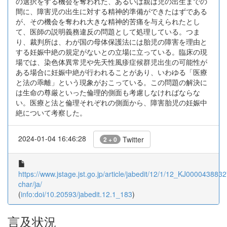
の選択をする機会を奪われた、あるいは親は児の出生までの
間に、障害児の出生に対する精神的準備ができたはずである
が、その機会を奪われ大きな精神的苦痛を与えられたとし
て、医師の説明義務違反の問題として処理している。つま
り、裁判所は、わが国の母体保護法には胎児の障害を理由と
する妊娠中絶の規定がないとの立場に立っている。臨床の現
場では、染色体異常児や先天性風疹症候群児出生の可能性が
ある場合に妊娠中絶が行われることがあり、いわゆる「医療
と法の乖離」という現象がおこっている。この問題の解決に
は生命の尊厳といった倫理的側面も考慮しなければならな
い。医療と法と倫理それぞれの側面から、障害胎児の妊娠中
絶について考察した。
2024-01-04 16:46:28
Twitter
2 + 0
https://www.jstage.jst.go.jp/article/jabedit/12/1/12_KJ00004388327
char/ja/
(
info:doi/10.20593/jabedit.12.1_183
)
言及状況