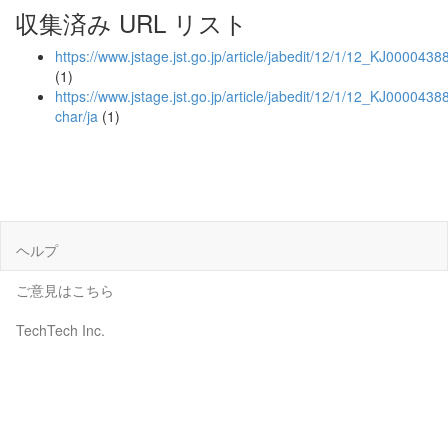
収集済み URL リスト
https://www.jstage.jst.go.jp/article/jabedit/12/1/12_KJ000043
(1)
https://www.jstage.jst.go.jp/article/jabedit/12/1/12_KJ0000438
char/ja
(1)
ヘルプ
ご意見はこちら
TechTech Inc.