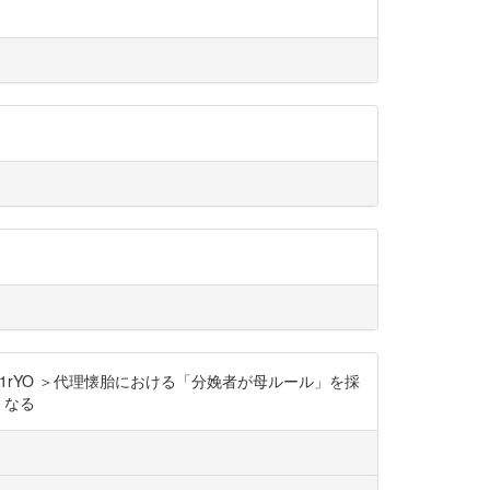
ChZ1rYO ＞代理懐胎における「分娩者が母ルール」を採
くなる