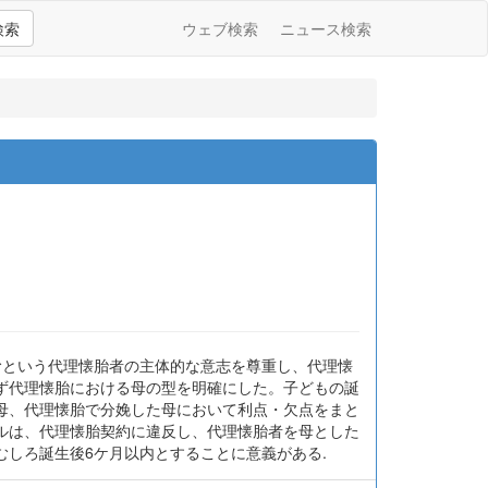
検索
ウェブ検索
ニュース検索
むという代理懐胎者の主体的な意志を尊重し、代理懐
ず代理懐胎における母の型を明確にした。子どもの誕
母、代理懐胎で分娩した母において利点・欠点をまと
ルは、代理懐胎契約に違反し、代理懐胎者を母とした
しろ誕生後6ケ月以内とすることに意義がある.