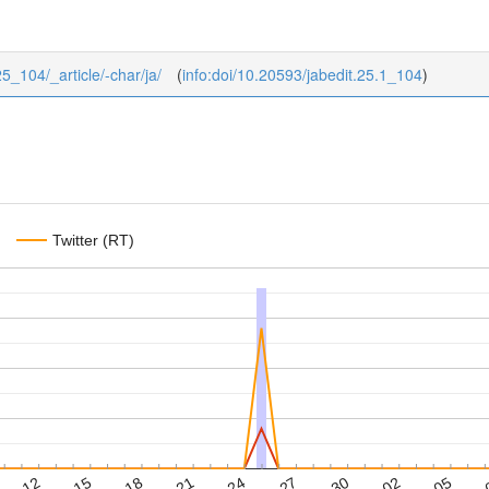
25_104/_article/-char/ja/
(
info:doi/10.20593/jabedit.25.1_104
)
Twitter (RT)