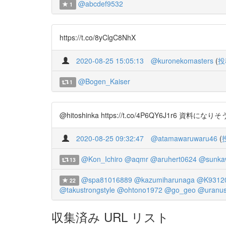
@abcdef9532
1
https://t.co/8yClgC8NhX
2020-08-25 15:05:13
@kuronekomasters
(
投
@Bogen_Kaiser
1
@hitoshinka https://t.co/4P6QY6J1r6 資料になりそうかと
2020-08-25 09:32:47
@atamawaruwaru46
(
@Kon_Ichiro
@aqmr
@aruhert0624
@sunkaw
13
@spa81016889
@kazumiharunaga
@K9312
22
@takustrongstyle
@ohtono1972
@go_geo
@uranu
収集済み URL リスト