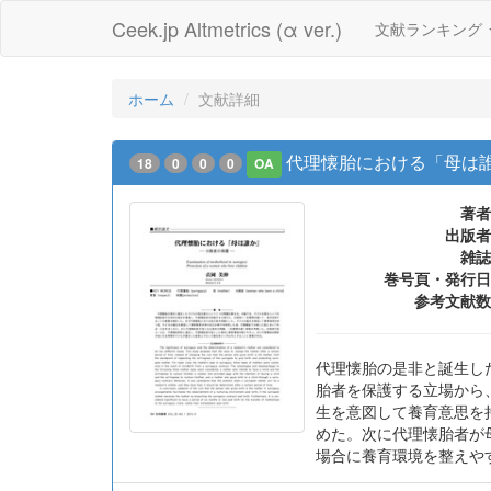
Ceek.jp Altmetrics (α ver.)
文献ランキング
ホーム
文献詳細
代理懐胎における「母は誰
18
0
0
0
OA
著者
出版者
雑誌
巻号頁・発行日
参考文献数
代理懐胎の是非と誕生し
胎者を保護する立場から
生を意図して養育意思を
めた。次に代理懐胎者が
場合に養育環境を整えや