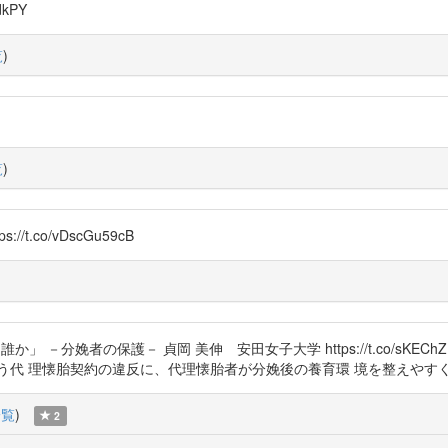
dkPY
覧
)
覧
)
.co/vDscGu59cB
 －分娩者の保護－ 貞岡 美伸 安田女子大学 https://t.co/sKE
う代 理懐胎契約の違反に、代理懐胎者が分娩後の養育環 境を整えやす
一覧
)
2