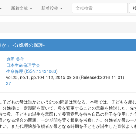
新着文献
新着投稿
か」 ‐分娩者の保護‐
貞岡 美伸
日本生命倫理学会
生命倫理
(
ISSN:13434063
)
vol.25, no.1, pp.104-112, 2015-09-26 (Released:2016-11-01)
37
た子どもの母は誰かという2つの問題は異なる。本稿では、子どもを産
、分娩後に一定期間を置いて、母を変更することの意義を検討した。先
持つ母、子どもの誕生を意図して養育意思を持ち自己の卵子を使用した
母となる場合の問題、一定期間を置く根拠を考察した。分娩者が母ルー
すい。また代理懐胎依頼者が母となる時期を子どもが誕生した直後よりむ