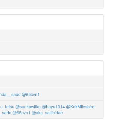
nda__sado
@65cvn1
u_tetsu
@sunkawitko
@hayu1014
@KokMilesbird
_sado
@65cvn1
@aka_salticidae