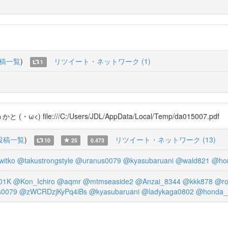
稿一覧
)
リツイート・ネットワーク (1)
1
 (・ω<) file:///C:/Users/JDL/AppData/Local/Temp/da015007.pdf
投稿一覧
)
リツイート・ネットワーク (13)
10
25
0.473
itko
@takustrongstyle
@uranus0079
@kyasubaruani
@wald821
@ho
01K
@Kon_Ichiro
@aqmr
@mtmseaside2
@Anzai_8344
@kkk878
@ro
s0079
@zWCRDzjKyPq4iBs
@kyasubaruani
@ladykaga0802
@honda_