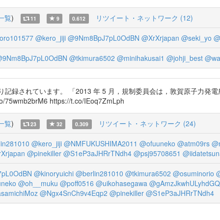
一覧
)
リツイート・ネットワーク (12)
11
9
0.612
oro101577
@kero_jiji
@9Nm8BpJ7pL0OdBN
@XrXrjapan
@seki_yo
@
9Nm8BpJ7pL0OdBN
@tkimura6502
@minihakusai1
@johji_best
@wa
記録されています。 「2013 年 5 月，規制委員会は，敦賀原子力
b2brM6 https://t.co/IEoq7ZmLph
一覧
)
リツイート・ネットワーク (24)
23
32
0.309
in281010
@kero_jiji
@NMFUKUSHIMA2011
@ofuuneko
@atm09rs
@m
Xrjapan
@pinekiller
@S1eP3aJHRrTNdh4
@psj95708651
@iidatetsun
7pL0OdBN
@kinoryuichi
@berlin281010
@tkimura6502
@osuminorio
@
uneko
@oh__muku
@poff0516
@uikohasegawa
@gAmzJkwhULyhdGQ
samichiMoz
@Ngx4SnCh9v4Eqp2
@pinekiller
@S1eP3aJHRrTNdh4