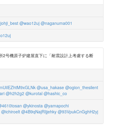
johji_best
@wao12uj
@naganuma001
o12uj
発電所2号機原子炉建屋直下に「耐震設計上考慮する断
UiIEZhtM9xGLNk
@usa_hakase
@ogion_thesilent
ari
@h2h2g2
@kurotal
@hashic_co
4610tosan
@ykinosta
@yamapochi
@ichiroelt
@4B9qNajRIjjehky
@93VpukCnGghH2yj