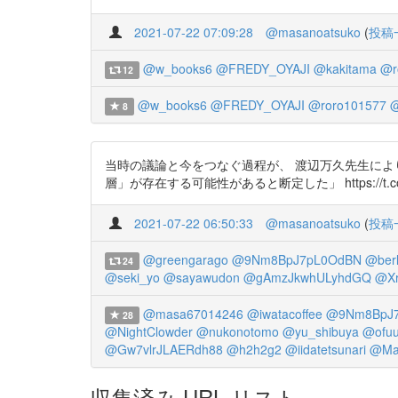
2021-07-22 07:09:28
@masanoatsuko
(
投稿
@w_books6
@FREDY_OYAJI
@kakitama
@r
12
@w_books6
@FREDY_OYAJI
@roro101577
@
8
当時の議論と今をつなぐ過程が、 渡辺万久先生により
層」が存在する可能性があると断定した」 https://t.co/75wm
2021-07-22 06:50:33
@masanoatsuko
(
投稿
@greengarago
@9Nm8BpJ7pL0OdBN
@berl
24
@seki_yo
@sayawudon
@gAmzJkwhULyhdGQ
@Xr
@masa67014246
@iwatacoffee
@9Nm8BpJ
28
@NightClowder
@nukonotomo
@yu_shibuya
@ofu
@Gw7vlrJLAERdh88
@h2h2g2
@iidatetsunari
@Ma
収集済み URL リスト