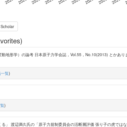
 Scholar
vorites)
論考 日本原子力学会誌，Vol.55，No.10(2013) とかありますね。 ht
稿一覧
)
一覧
)
辺満久氏の「原子力規制委員会の活断層評価 張り子の虎ではないのか?」 htt