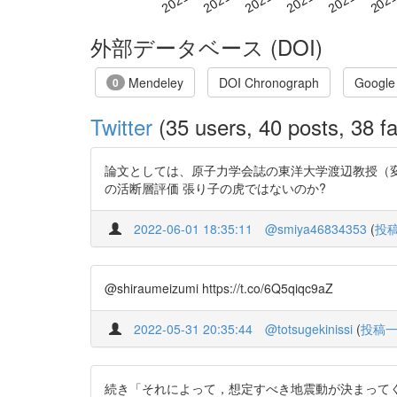
外部データベース (DOI)
Mendeley
DOI Chronograph
Google
0
Twitter
(35 users, 40 posts, 38 fa
論文としては、原子力学会誌の東洋大学渡辺教授（変動地形学）の
の活断層評価 張り子の虎ではないのか?
2022-06-01 18:35:11
@smiya46834353
(
投
@shiraumeizumi https://t.co/6Q5qiqc9aZ
2022-05-31 20:35:44
@totsugekinissi
(
投稿
続き「それによって，想定すべき地震動が決まってくる」 渡