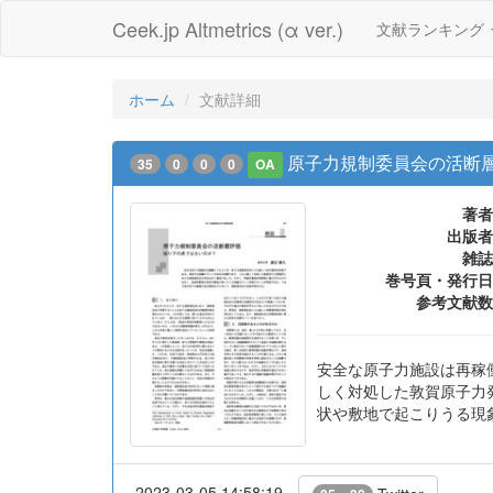
Ceek.jp Altmetrics (α ver.)
文献ランキング
ホーム
文献詳細
原子力規制委員会の活断層
35
0
0
0
OA
著者
出版者
雑誌
巻号頁・発行日
参考文献数
安全な原子力施設は再稼
しく対処した敦賀原子力
状や敷地で起こりうる現
2023-03-05 14:58:19