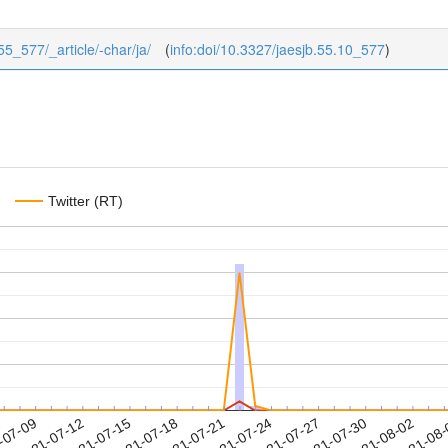
/55_577/_article/-char/ja/
(
info:doi/10.3327/jaesjb.55.10_577
)
Twitter (RT)
2021-07-30
2021-08-02
2021-08
-07-09
2
2021-07-12
2021-07-15
2021-07-18
2021-07-21
2021-07-24
2021-07-27