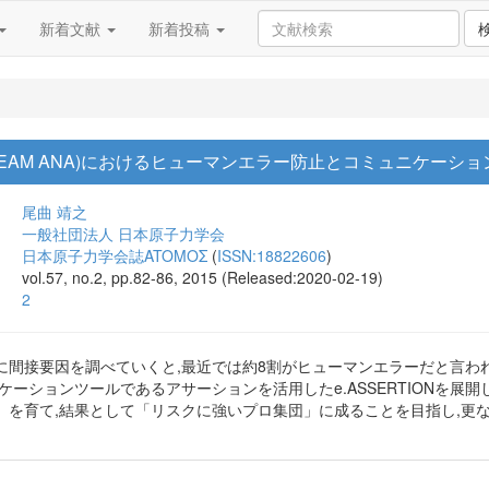
新着文献
新着投稿
.TEAM ANA)におけるヒューマンエラー防止とコミュニケーシ
尾曲 靖之
一般社団法人 日本原子力学会
日本原子力学会誌ATOMOΣ
(
ISSN:18822606
)
vol.57, no.2, pp.82-86, 2015 (Released:2020-02-19)
2
間接要因を調べていくと,最近では約8割がヒューマンエラーだと言われてい
ケーションツールであるアサーションを活用したe.ASSERTIONを展
」を育て,結果として「リスクに強いプロ集団」に成ることを目指し,更