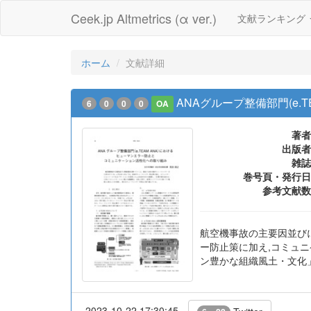
Ceek.jp Altmetrics (α ver.)
文献ランキング
ホーム
文献詳細
ANAグループ整備部門(e
6
0
0
0
OA
著者
出版者
雑誌
巻号頁・発行日
参考文献数
航空機事故の主要因並びに
ー防止策に加え,コミュニ
ン豊かな組織風土・文化
2023-10-22 17:30:45