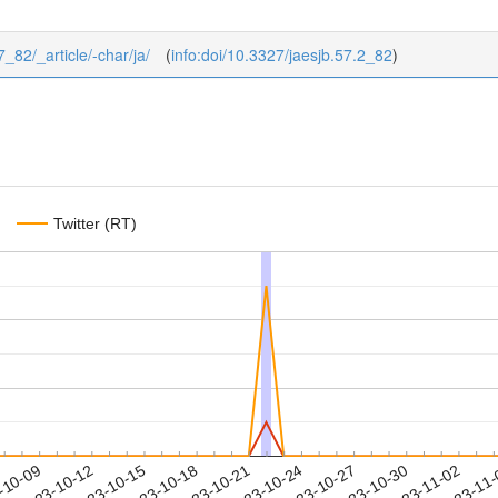
7_82/_article/-char/ja/
(
info:doi/10.3327/jaesjb.57.2_82
)
Twitter (RT)
2023-10-30
2023-11-02
2023-11
-10-09
2
2023-10-12
2023-10-15
2023-10-18
2023-10-21
2023-10-24
2023-10-27