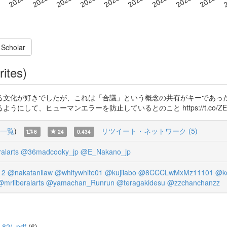
 Scholar
rites)
る文化が好きでしたが、これは「合議」という概念の共有がキーであった
て、ヒューマンエラーを防止しているとのこと https://t.co/ZEIf
一覧
)
リツイート・ネットワーク (5)
6
24
0.434
alarts
@36madcooky_jp
@E_Nakano_jp
12
@nakatanilaw
@whitywhite01
@kujilabo
@8CCCLwMxMz11101
@ko
@mrliberalarts
@yamachan_Runrun
@teragakidesu
@zzchanchanzz
7_82/_pdf
(6)