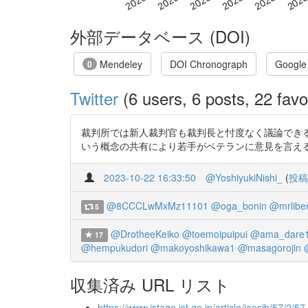
外部データベース (DOI)
Mendeley
DOI Chronograph
Google
0
Twitter
(6 users, 6 posts, 22 favo
裁判所では新人裁判官も裁判長と忖度なく議論でき
いう概念の共有により若手がベテランに意見を言えるようにし
2023-10-22 16:33:50
@YoshiyukiNishi_
(
投稿
@8CCCLwMxMz11101
@oga_bonin
@mrliber
5
@DrotheeKeiko
@toemoipuipui
@ama_dare
17
@hempukudori
@makoyoshikawa1
@masagorojin
収集済み URL リスト
https://www.jstage.jst.go.jp/article/jaesjb/57/2/5