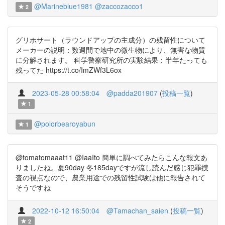
@Marineblue1981
@zaccozacco1
2
グリホサート（ラウンドアップの主成分）の残留性について
メーカーの説明：数週間で地中の微生物により、無害な物質
に分解されます。 科学警察研究所の実験結果：半年たっても
残ってた https://t.co/ImZWf3L6ox
2023-05-28 00:58:04
@padda201907
(
投稿一覧
)
1
@polorbearoyabun
1
@tomatomaaat11 @IaaIto 簡単に調べてみたらこんな報文あ
りましたね。夏90day 冬185dayですが流し読んだ感じ犯罪捜
査の視点なので、農業用途での残留性試験は他に報告されて
そうですね
2022-10-12 16:50:04
@Tamachan_saien
(
投稿一覧
)
2