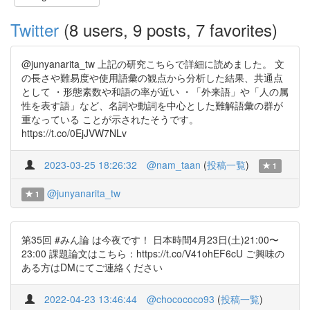
Twitter
(8 users, 9 posts, 7 favorites)
@junyanarita_tw 上記の研究こちらで詳細に読めました。 文
の長さや難易度や使用語彙の観点から分析した結果、共通点
として ・形態素数や和語の率が近い ・「外来語」や「人の属
性を表す語」など、名詞や動詞を中心とした難解語彙の群が
重なっている ことが示されたそうです。
https://t.co/0EjJVW7NLv
2023-03-25 18:26:32
@nam_taan
(
投稿一覧
)
1
@junyanarita_tw
1
第35回 #みん論 は今夜です！ 日本時間4月23日(土)21:00〜
23:00 課題論文はこちら：https://t.co/V41ohEF6cU ご興味の
ある方はDMにてご連絡ください
2022-04-23 13:46:44
@chocococo93
(
投稿一覧
)