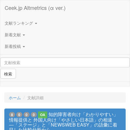
Ceek.jp Altmetrics (α ver.)
文献ランキング
新着文献
新着投稿
検索
ホーム
文献詳細
知的障害者向け「わかりやすい」
8
0
0
0
OA
情報提供と 外国人向け「やさしい日本語」の相違
―「ステージ」と「NEWSWEB EASY」の語彙に着
目した比較分析から―