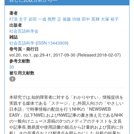
著者
打浪 文子
岩田 一成
熊野 正
後藤 功雄
田中 英輝
大塚 裕子
出版者
社会言語科学会
雑誌
社会言語科学
(
ISSN:13443909
)
巻号頁・発行日
vol.20, no.1, pp.29-41, 2017-09-30 (Released:2018-02-07)
参考文献数
30
被引用文献数
1
本研究では,知的障害者に対する「わかりやすい」情報提供を
実践する媒体である「ステージ」と,外国人向けの「やさしい
日本語」で時事情報の配信を行うNHKの「NEWSWEB
EASY」(以下NWE),およびNWE記事の書き換え元であるNHK
の一般向けニュース原稿の3つのメディアのテキストを,文長
や記事長,難易度や使用語彙の観点から計量的および質的に分
析し,その共通点および相違点を明らかにした.分析の結果か