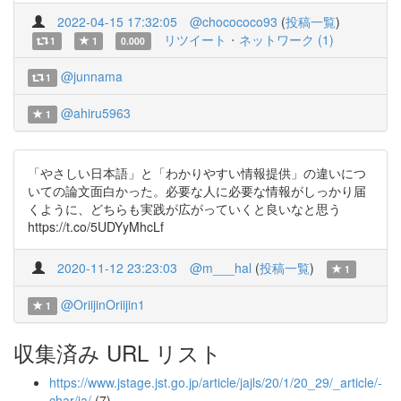
2022-04-15 17:32:05
@chocococo93
(
投稿一覧
)
リツイート・ネットワーク (1)
1
1
0.000
@junnama
1
@ahiru5963
1
「やさしい日本語」と「わかりやすい情報提供」の違いにつ
いての論文面白かった。必要な人に必要な情報がしっかり届
くように、どちらも実践が広がっていくと良いなと思う
https://t.co/5UDYyMhcLf
2020-11-12 23:23:03
@m___hal
(
投稿一覧
)
1
@OriijinOriijin1
1
収集済み URL リスト
https://www.jstage.jst.go.jp/article/jajls/20/1/20_29/_article/-
char/ja/
(7)