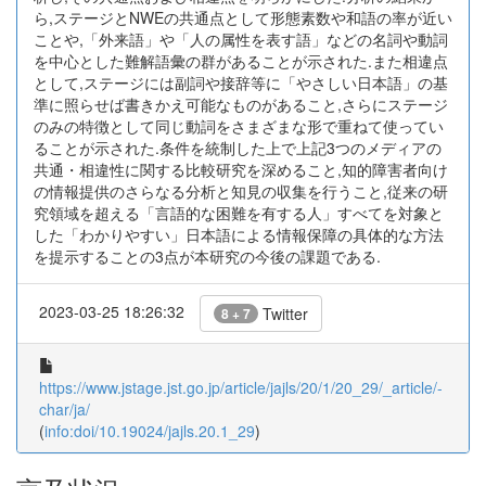
ら,ステージとNWEの共通点として形態素数や和語の率が近い
ことや,「外来語」や「人の属性を表す語」などの名詞や動詞
を中心とした難解語彙の群があることが示された.また相違点
として,ステージには副詞や接辞等に「やさしい日本語」の基
準に照らせば書きかえ可能なものがあること,さらにステージ
のみの特徴として同じ動詞をさまざまな形で重ねて使ってい
ることが示された.条件を統制した上で上記3つのメディアの
共通・相違性に関する比較研究を深めること,知的障害者向け
の情報提供のさらなる分析と知見の収集を行うこと,従来の研
究領域を超える「言語的な困難を有する人」すべてを対象と
した「わかりやすい」日本語による情報保障の具体的な方法
を提示することの3点が本研究の今後の課題である.
2023-03-25 18:26:32
Twitter
8 + 7
https://www.jstage.jst.go.jp/article/jajls/20/1/20_29/_article/-
char/ja/
(
info:doi/10.19024/jajls.20.1_29
)