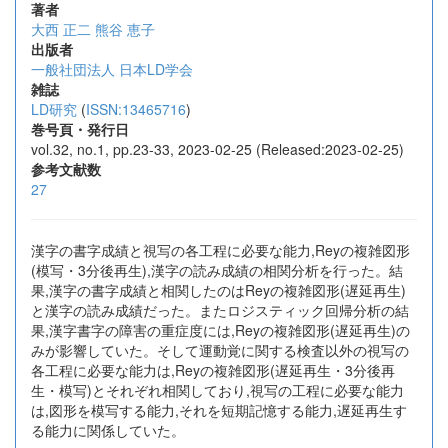
著者
大西 正二
熊谷 恵子
出版者
一般社団法人 日本LD学会
雑誌
LD研究
(
ISSN:13465716
)
巻号頁・発行日
vol.32, no.1, pp.23-33, 2023-02-25 (Released:2023-02-25)
参考文献数
27
漢字の書字成績と視写の各工程に必要な能力,Reyの複雑図形
(模写・3分後再生),漢字の読み成績の相関分析を行った。結
果,漢字の書字成績と相関したのはReyの複雑図形(遅延再生)
と漢字の読み成績だった。またロジスティック回帰分析の結
果,漢字書字の障害の重症度には,Reyの複雑図形(遅延再生)の
みが影響していた。そして運動覚に関する検査以外の視写の
各工程に必要な能力は,Reyの複雑図形(遅延再生・3分後再
生・模写)とそれぞれ相関しており,視写の工程に必要な能力
は,図形を模写する能力,それを短期記憶する能力,遅延再生す
る能力に関係していた。