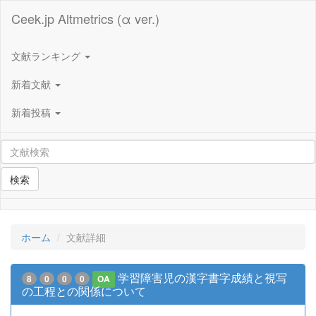
Ceek.jp Altmetrics (α ver.)
文献ランキング
新着文献
新着投稿
検索
ホーム
文献詳細
学習障害児の漢字書字成績と視写
8
0
0
0
OA
の工程との関係について