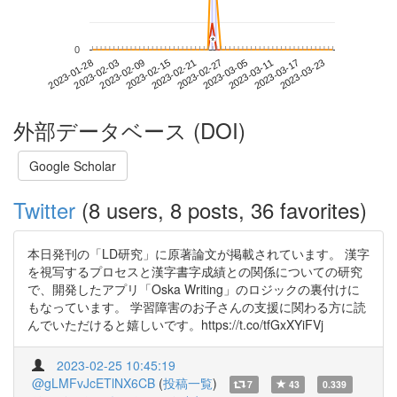
*
*
0
2023-03-17
2023-01-28
2023-02-15
2023-03-05
2023-03-23
2023-02-03
2023-02-21
2023-03-11
2023-02-09
2023-02-27
外部データベース (DOI)
Google Scholar
Twitter
(8 users, 8 posts, 36 favorites)
本日発刊の「LD研究」に原著論文が掲載されています。 漢字
を視写するプロセスと漢字書字成績との関係についての研究
で、開発したアプリ「Oska Writing」のロジックの裏付けに
もなっています。 学習障害のお子さんの支援に関わる方に読
んでいただけると嬉しいです。https://t.co/tfGxXYiFVj
2023-02-25 10:45:19
@gLMFvJcETlNX6CB
(
投稿一覧
)
7
43
0.339