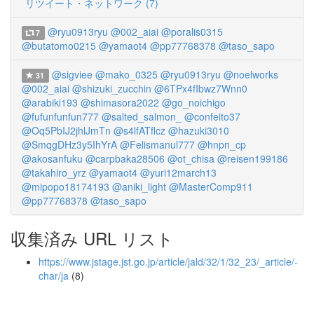
リツイート・ネットワーク (7)
@ryu0913ryu
@002_aiai
@poralis0315
7
@butatomo0215
@yamaot4
@pp77768378
@taso_sapo
@sigviee
@mako_0325
@ryu0913ryu
@noelworks
31
@002_aiai
@shizuki_zucchin
@6TPx4fIbwz7Wnn0
@arabiki193
@shimasora2022
@go_noichigo
@fufunfunfun777
@salted_salmon_
@confeito37
@Oq5PbIJ2jhlJmTn
@s4lfATflcz
@hazuki3010
@SmqgDHz3y5IhYrA
@Felismanul777
@hnpn_cp
@akosanfuku
@carpbaka28506
@ot_chisa
@reisen199186
@takahiro_yrz
@yamaot4
@yuri12march13
@mipopo18174193
@aniki_light
@MasterComp911
@pp77768378
@taso_sapo
収集済み URL リスト
https://www.jstage.jst.go.jp/article/jald/32/1/32_23/_article/-
char/ja
(8)