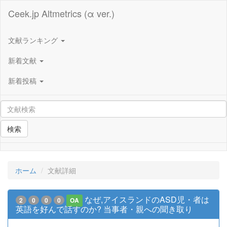
Ceek.jp Altmetrics (α ver.)
文献ランキング
新着文献
新着投稿
検索
ホーム
文献詳細
なぜ,アイスランドのASD児・者は
2
0
0
0
OA
英語を好んで話すのか? 当事者・親への聞き取り