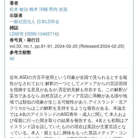
著者
松本 敏治
橋本 洋輔
野内 友規
出版者
一般社団法人 日本LD学会
雑誌
LD研究
(
ISSN:13465716
)
巻号頁・発行日
vol.33, no.1, pp.81-91, 2024-02-25 (Released:2024-02-25)
参考文献数
40
近年,ASDの方言不使用という印象が全国で見られるとする報
告がなされており,解釈の一つとしてメディアからの言語習得
を指摘する意見があるが,否定的見解も存在する。この解釈が
妥当であるなら,自然言語とメディア言語に乖離がある国や地
域では類似の現象が生じる可能性があり,アイスランド・北ア
フリカからはこの解釈を支持するような報告がある。本論文
では,4名のアイスランドのASD青年・成人に関して,本人およ
び母親に行った聞き取りの結果を報告する。4名とも初期はア
イスランド語を話していたものの現在は英語が主要言語とな
っている。本人・親ともに,興味をもった英語メディア・コン